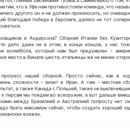
на постоянные заклинания Туомаса Саммельвюо о том, ч
аметим, что в Уфе нам противостояли команды, что назыв
ничего другого он и не должен произносить, но очевидн
ий благодаря победе в Евролиге, далеко не тот соперн
роваться.
ровщиков и Андерсона? Сборная Италии без Хуантор
Но дело даже не в этом, в конце концов, у нас тож
не волейбола, который нам был предъявлен – амери
ное место в Финале шести, итальянцы же не менее откр
 прогресс нашей сборной. Просто сейчас, как в хо
вень сложности – визит в Иран. А там – местная сбо
льтат, а также Канада с Польшей, также не выключивши
у, к персам мы поедем во всеоружии, а вот дальше вме
жками между Бразилией и Австралией попросту нет см
адо брать максимум сейчас, чтобы создать хороший зад
океанских вояжах.