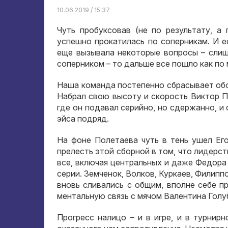
10.06.2019 / 15:37
Чуть пробуксовав (не по результату, а
успешно прокатилась по соперникам. И е
еще вызывала некоторые вопросы – сли
соперником – то дальше все пошло как по 
Наша команда постепенно сбрасывает обо
Набрал свою высоту и скорость Виктор П
где он подавал серийно, но сдержанно, и
эйса подряд.
На фоне Полетаева чуть в тень ушел Ег
прелесть этой сборной в том, что лидерст
все, включая центральных и даже Федора
серии. Земченок, Волков, Куркаев, Филиппо
вновь сливались с общим, вполне себе 
ментальную связь с мячом Валентина Голу
Прогресс налицо – и в игре, и в турнир