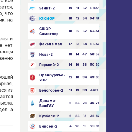
то все
ается,
Зенит-2
19
11
52
68:51
о, что
ЮКИОР
18
12
54
64:46
ик, на
СШОР
18
12
52
64:50
Самотлор
ены и
Факел Ямал
17
13
54
65:52
е нет
канцы
Нова-2
16
14
47
58:57
овенно
Горький-2
14
16
38
50:63
Оренбуржье-
рошей
12
18
34
49:67
УОР
рная,
еся из
Белогорье-2
11
19
30
44:71
шается
Динамо-
ысла.
6
24
23
36:75
БашГАУ
ел, а
Кузбасс-2
6
24
18
35:82
Енисей-2
4
26
15
25:82