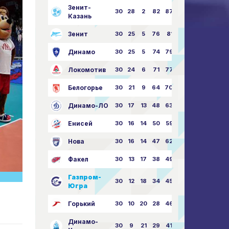
Зенит-
30
28
2
82
87:24
Казань
Зенит
30
25
5
76
81:21
Динамо
30
25
5
74
79:26
Локомотив
30
24
6
71
77:33
Белогорье
30
21
9
64
70:40
Динамо-ЛО
30
17
13
48
63:57
Енисей
30
16
14
50
59:53
Нова
30
16
14
47
62:58
Факел
30
13
17
38
49:62
Газпром-
30
12
18
34
45:63
Югра
Горький
30
10
20
28
46:73
Динамо-
30
9
21
29
41:70