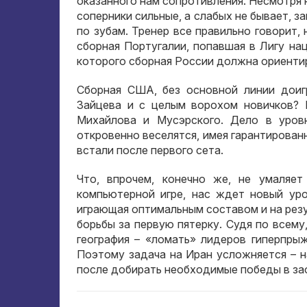
оказанного нам сопротивления. Несмотря 
соперники сильные, а слабых не бывает, з
по зубам. Тренер все правильно говорит, 
сборная Португалии, попавшая в Лигу нац
которого сборная России должна ориенти
Сборная США, без основной линии доиг
Зайцева и с целым ворохом новичков? 
Михайлова и Мусэрского. Дело в уров
откровенно веселятся, имея гарантирован
встали после первого сета.
Что, впрочем, конечно же, не умаляет
компьютерной игре, нас ждет новый уро
играющая оптимальным составом и на резу
борьбы за первую пятерку. Судя по всем
география – «ломать» лидеров гиперпры
Поэтому задача на Иран усложняется – н
после добирать необходимые победы в за