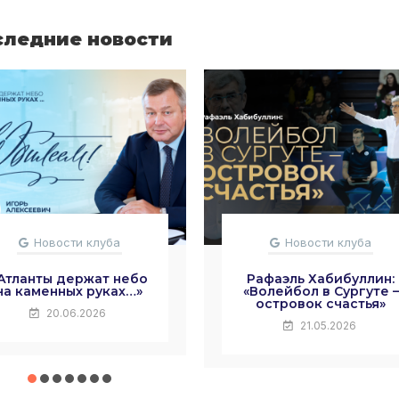
следние новости
Новости клуба
Новости клуба
Атланты держат небо
Рафаэль Хабибуллин:
на каменных руках…»
«Волейбол в Сургуте –
островок счастья»
20.06.2026
21.05.2026