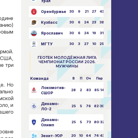
Урал
Оренбуржье
30
9
21
27
43:73
одине
Кузбасс
30
6
24
23
38:76
жанию)
ровым
Ярославич
30
6
24
19
31:80
МГТУ
30
3
27
10
25:87
рмой.
 США,
ГЕОТЕК МОЛОДЁЖНАЯ ЛИГА
ЧЕМПИОНАТ РОССИИ 2026.
ые три
МУЖЧИНЫ
Команда
В
П
Оч
Пар
е. Но
Локомотив-
28
2
83
85:14
вально
СШОР
мской
Динамо-
оло, и
25
5
76
82:30
ЛО-2
вшего
Динамо-
25
5
73
80:32
Олимп
уровне
Зенит-УОР
20
10
64
74:43