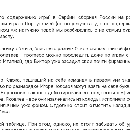
 по содержанию игры) в Сербии, сборная России на р
сли игра с Португалией (не по результату, а по содер
шком уж натужно порой мы разбирались с не самым су
маслу.
лочку обжига, блистая с разных боков свежеотлитой фо
олетаев – прогресс можно проследить даже по играм с
 с Италией, где Виктор уже засадил свои почти фирменн
ор Клюка, тащивший на себе команду в первом уик-энд
во по разнарядке Игоря Кобзаря могут взять на себя бук
 Воронкова, наконец дебютировавшего под занавес уфи
в, Яковлев – все они извлекались из колоды, исполняли с
приличным уже фоном. Отдельно стоит отметить налади
бева.
ной таблице. При этом, однако, не стоит забывать об 