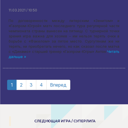
11.03.2021 / 10:50
По договоренности между питерским «Зенитом» и
«Газпром-Югрой» матч последнего тура регулярной части
чемпионата страны вынесен на пятницу. С турнирной точки
зрения игра важна для хозяев – им нельзя терять очки в
борьбе с «Факелом» за пятое место. Сургутянам же ни
терять, ни приобретать нечего, но как сказал после матча
с «Динамо» старший тренер «Газпром-Югры» Антон
Читать
дальше »
1
2
3
4
Вперед
СЛЕДУЮЩАЯ ИГРА / СУПЕРЛИГА