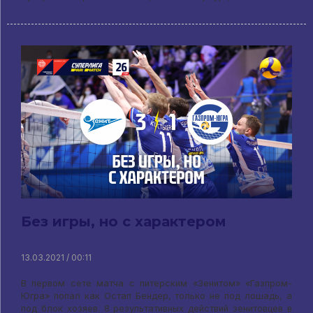
Без игры, но с характером
13.03.2021 / 00:11
В первом сете матча с питерским «Зенитом» «Газпром-
Югра» попал как Остап Бендер, только не под лошадь, а
под блок хозяев. 8 результативных действий зенитовцев в