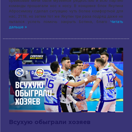
брейковые мячи были музейной редкостью и всю партию
команды прошагали нос к носу. В концовке блок Якутина
Абросимову сделал ситуацию чуть более комфортной для
нас, 21:19, но затем тот же Якутин три раза подряд даже не
пытался успеть помочь закрыть Ботина, благо
Читать
дальше »
Всухую обыграли хозяев