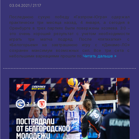
03.04.2021 / 21:17
Последнюю сухую победу «Газпром-Югра» одержал
практически три месяца назад, 4 января, а сегодня в
Оренбурге в трех партиях были повержены хозяева. 3:0 –
это очень хороший результат с учетом необходимости
играть три матча подряд. После «пятихатки» с
«Белогорьем» на завтрашнюю игру с «Динамо-ЛО»
сохранен максимум возможных сил. Все три сета с
небольшими вариациями прошли по
Читать дальше »