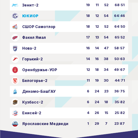
Зенит-2
19
11
52
68:51
ЮКИОР
18
12
54
64:46
СШОР Самотлор
18
12
52
64:50
Факел Ямал
17
13
54
65:52
Нова-2
16
14
47
58:57
Горький-2
14
16
38
50:63
Оренбуржье-УОР
12
18
34
49:67
Белогорье-2
11
19
30
44:71
Динамо-БашГАУ
6
24
23
36:75
Кузбасс-2
6
24
18
35:82
Енисей-2
4
26
15
25:82
Ярославские Медведи
1
29
7
23:87