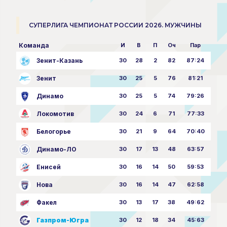
СУПЕРЛИГА ЧЕМПИОНАТ РОССИИ 2026. МУЖЧИНЫ
Команда
И
В
П
Оч
Пар
Зенит-Казань
30
28
2
82
87:24
Зенит
30
25
5
76
81:21
Динамо
30
25
5
74
79:26
Локомотив
30
24
6
71
77:33
Белогорье
30
21
9
64
70:40
Динамо-ЛО
30
17
13
48
63:57
Енисей
30
16
14
50
59:53
Нова
30
16
14
47
62:58
Факел
30
13
17
38
49:62
Газпром-Югра
30
12
18
34
45:63