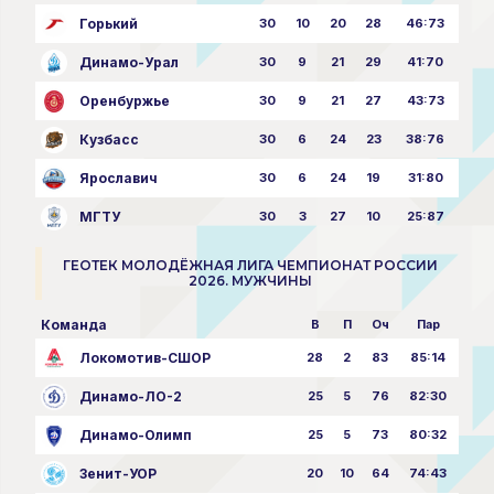
Горький
30
10
20
28
46:73
Динамо-Урал
30
9
21
29
41:70
Оренбуржье
30
9
21
27
43:73
Кузбасс
30
6
24
23
38:76
Ярославич
30
6
24
19
31:80
МГТУ
30
3
27
10
25:87
ГЕОТЕК МОЛОДЁЖНАЯ ЛИГА ЧЕМПИОНАТ РОССИИ
2026. МУЖЧИНЫ
Команда
В
П
Оч
Пар
Локомотив-СШОР
28
2
83
85:14
Динамо-ЛО-2
25
5
76
82:30
Динамо-Олимп
25
5
73
80:32
Зенит-УОР
20
10
64
74:43