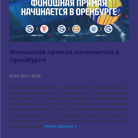
Финишная прямая начинается в
Оренбурге
01.04.2021 / 15:23
«Газпром-Югра» вместе с «Нефтяником», «Динамо-ЛО» и
«Белогорьем» вступают в борьбу за 11-14 места, первый
тур стартует 2 апреля в Оренбурге. Изначально так
называемый плей-аут не планировался в календаре
Суперлиги, поскольку как раз «аут» в нынешнем сезоне и
не предусмотрен – лига закрыта от вылета. Борьба за
выживание, таким образом, теряет смысл и превращается
в тренировочный
Читать дальше »