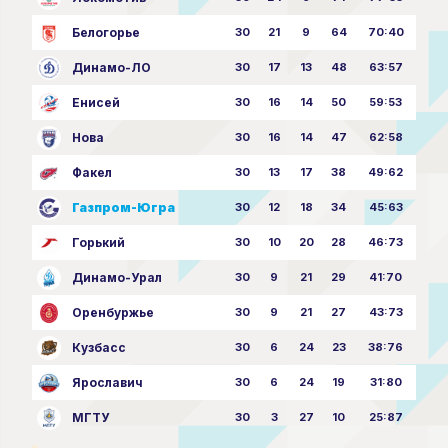
Белогорье
30
21
9
64
70:40
Динамо-ЛО
30
17
13
48
63:57
Енисей
30
16
14
50
59:53
Нова
30
16
14
47
62:58
Факел
30
13
17
38
49:62
Газпром-Югра
30
12
18
34
45:63
Горький
30
10
20
28
46:73
Динамо-Урал
30
9
21
29
41:70
Оренбуржье
30
9
21
27
43:73
Кузбасс
30
6
24
23
38:76
Ярославич
30
6
24
19
31:80
МГТУ
30
3
27
10
25:87