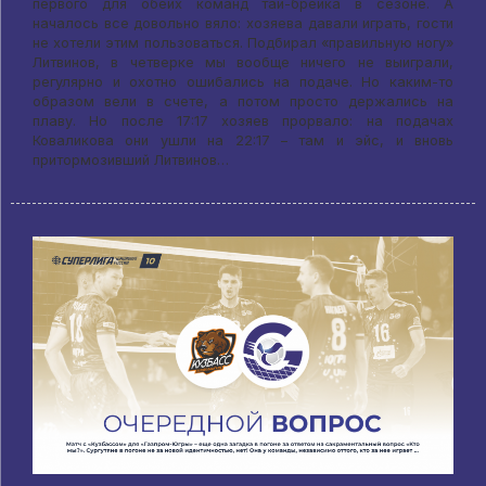
первого для обеих команд тай-брейка в сезоне. А
началось все довольно вяло: хозяева давали играть, гости
не хотели этим пользоваться. Подбирал «правильную ногу»
Литвинов, в четверке мы вообще ничего не выиграли,
регулярно и охотно ошибались на подаче. Но каким-то
образом вели в счете, а потом просто держались на
плаву. Но после 17:17 хозяев прорвало: на подачах
Коваликова они ушли на 22:17 – там и эйс, и вновь
притормозивший Литвинов…