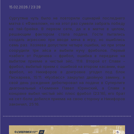
15.02.2026 / 23:28
Сургутяне чуть было не повторили сценарий последнего
матча с «Факелом», но на этот раз сумели забрать победу
на тай-брейке. В первом сете, да и в матче в целом,
решающим фактором стала подача. Гости пытались
создать агрессию при вводе мяча в игру, но ошиблись
семь раз. Хозяева допустили четыре ошибки, но при этом
соорудили три эйса и выбили кучу фриболов. Первый
«забег» от Родичева – фрибол, ошибка в передаче на
выбитом приеме и чистый эйс, 11:8. Второй от Слави –
фрибол, выбитый прием с ошибкой на втором касании, еще
фрибол, но Никифоров в доигровке угодил под блок
Пискарева, 15:11. «Кузбасс» закрутил двойную замену, в
свой день рождения дебютировал на подаче в Суперлиге
диагональный «Тюмени» Павел Юринский, а Слави в
концовке выбил чистый эйс плюс фрибол (23:16), его брат
на сет-боле добился приема на свою сторону и Никифоров
закончил, 25:16.