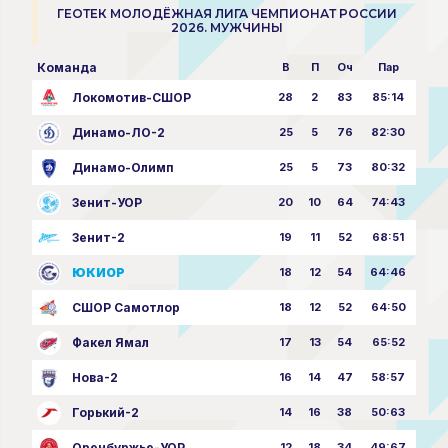
ГЕОТЕК МОЛОДЁЖНАЯ ЛИГА ЧЕМПИОНАТ РОССИИ
2026. МУЖЧИНЫ
Команда
В
П
Оч
Пар
Локомотив-СШОР
28
2
83
85:14
Динамо-ЛО-2
25
5
76
82:30
Динамо-Олимп
25
5
73
80:32
Зенит-УОР
20
10
64
74:43
Зенит-2
19
11
52
68:51
ЮКИОР
18
12
54
64:46
СШОР Самотлор
18
12
52
64:50
Факел Ямал
17
13
54
65:52
Нова-2
16
14
47
58:57
Горький-2
14
16
38
50:63
Оренбуржье-УОР
12
18
34
49:67