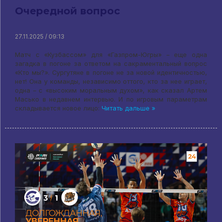
Очередной вопрос
27.11.2025 / 09:13
Матч с «Кузбассом» для «Газпром-Югры» – еще одна
загадка в погоне за ответом на сакраментальный вопрос
«Кто мы?». Сургутяне в погоне не за новой идентичностью,
нет! Она у команды, независимо оттого, кто за нее играет,
одна – с «высоким моральным духом», как сказал Артем
Масько в недавнем интервью. И по игровым параметрам
складывается новое лицо:
Читать дальше »