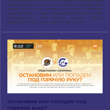
пас Кириллова загнал того же Родичева за антенну, удар
левой пришелся в блок, и тут же Сиденко оформил свой
первый эйс, 13:16. Мы цепляемся на блоке, но Кириллов
задевает сетку, а затем отправляет Курбатова в объятия
Юльмухаметова, 15:19. Папазов надежен, Маркин
прихвачен блоком, 18:19 и тайм-аут «Кузбасса».
Остановим или попадем под
горячую руку?