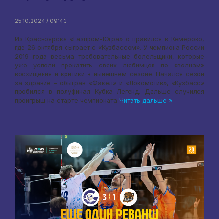
25.10.2024 / 09:43
Из Красноярска «Газпром-Югра» отправился в Кемерово,
где 26 октября сыграет с «Кузбассом». У чемпиона России
2019 года весьма требовательные болельщики, которые
уже успели прокатить своих любимцев по «волнам»
восхищения и критики в нынешнем сезоне. Начался сезон
за здравие – обыграв «Факел» и «Локомотив», «Кузбасс»
пробился в полуфинал Кубка Легенд. Дальше случился
проигрыш на старте чемпионата
Читать дальше »