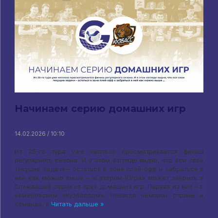
Начинаем серию домашних игр
14.02.2026 / 10:10
Из 25-го тура уже неплохо просматривается финиш
регулярного сезона. И в этом взгляде видно, что все свои
текущие задачи – остаться в зоне плей-офф и забраться в
ней как можно выше – «Газпром-Югра» может закрыть в
ближайшей серии из трех домашних игр. Первая из них – с
кемеровским «Кузбассом». Некогда чемпион страны и
команда, в
Читать дальше »