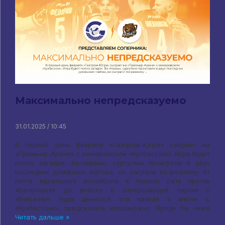
Максимально непредсказуемо
31.01.2025 / 10:45
В первый день февраля «Газпром-Югра» сыграет на
«Премьер-Арене» с кемеровским «Кузбассом». Игра будет
полна загадок. Во-первых, сургутяне проиграли в двух
последних домашних матчах, но сыграли по-разному: от
почти идеального волейбола в первом сете против
«Белогорья» до фиаско в завершающей партии с
«Енисеем». Куда двинется эта кривая в матче с
«Кузбассом», предсказать невозможно. Вроде бы ниже
Читать дальше »