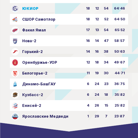
ЮКИОР
18
12
54
64:46
СШОР Самотлор
18
12
52
64:50
Факел Ямал
17
13
54
65:52
Нова-2
16
14
47
58:57
Горький-2
14
16
38
50:63
Оренбуржье-УОР
12
18
34
49:67
Белогорье-2
11
19
30
44:71
Динамо-БашГАУ
6
24
23
36:75
Кузбасс-2
6
24
18
35:82
Енисей-2
4
26
15
25:82
Ярославские Медведи
1
29
7
23:87