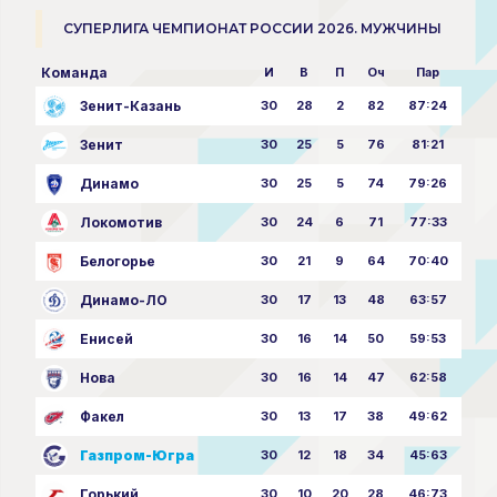
СУПЕРЛИГА ЧЕМПИОНАТ РОССИИ 2026. МУЖЧИНЫ
Команда
И
В
П
Оч
Пар
Зенит-Казань
30
28
2
82
87:24
Зенит
30
25
5
76
81:21
Динамо
30
25
5
74
79:26
Локомотив
30
24
6
71
77:33
Белогорье
30
21
9
64
70:40
Динамо-ЛО
30
17
13
48
63:57
Енисей
30
16
14
50
59:53
Нова
30
16
14
47
62:58
Факел
30
13
17
38
49:62
Газпром-Югра
30
12
18
34
45:63
Горький
30
10
20
28
46:73