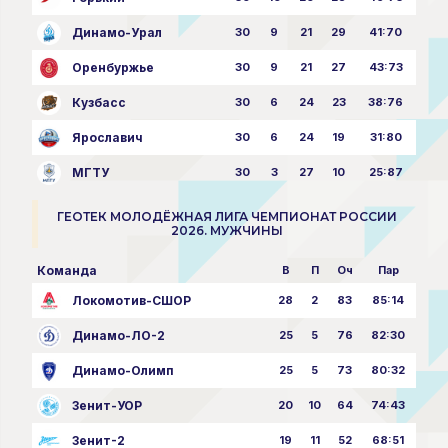
Динамо-Урал
30
9
21
29
41:70
Оренбуржье
30
9
21
27
43:73
Кузбасс
30
6
24
23
38:76
Ярославич
30
6
24
19
31:80
МГТУ
30
3
27
10
25:87
ГЕОТЕК МОЛОДЁЖНАЯ ЛИГА ЧЕМПИОНАТ РОССИИ
2026. МУЖЧИНЫ
Команда
В
П
Оч
Пар
Локомотив-СШОР
28
2
83
85:14
Динамо-ЛО-2
25
5
76
82:30
Динамо-Олимп
25
5
73
80:32
Зенит-УОР
20
10
64
74:43
Зенит-2
19
11
52
68:51