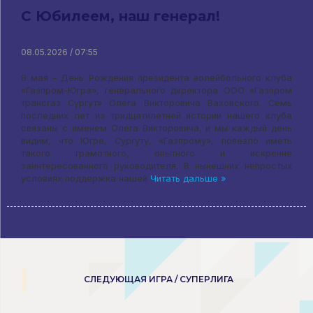
С Юбилеем, наш генерал!
08.05.2026 / 07:55
8 мая – День Рождения президента волейбольного клуба
«Газпром-Югра», генерального директора ООО «Газпром
трансгаз Сургут» Олега Викторовича Ваховского. Семь
последних лет из тридцатилетней истории нашего клуба
связаны с именем Олега Викторовича, и мы каждый день
видим, что Югре, Сургуту, «Газпрому», повезло иметь
такого грамотного, опытного и искренне
заинтересованного руководителя. В нынешних непростых
условиях поддержка нашей
Читать дальше »
СЛЕДУЮЩАЯ ИГРА / СУПЕРЛИГА