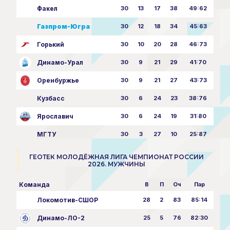
Факел
30
13
17
38
49:62
Газпром-Югра
30
12
18
34
45:63
Горький
30
10
20
28
46:73
Динамо-Урал
30
9
21
29
41:70
Оренбуржье
30
9
21
27
43:73
Кузбасс
30
6
24
23
38:76
Ярославич
30
6
24
19
31:80
МГТУ
30
3
27
10
25:87
ГЕОТЕК МОЛОДЁЖНАЯ ЛИГА ЧЕМПИОНАТ РОССИИ
2026. МУЖЧИНЫ
Команда
В
П
Оч
Пар
Локомотив-СШОР
28
2
83
85:14
Динамо-ЛО-2
25
5
76
82:30