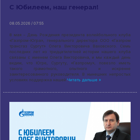
С Юбилеем, наш генерал!
08.05.2026 / 07:55
8 мая – День Рождения президента волейбольного клуба
«Газпром-Югра», генерального директора ООО «Газпром
трансгаз Сургут» Олега Викторовича Ваховского. Семь
последних лет из тридцатилетней истории нашего клуба
связаны с именем Олега Викторовича, и мы каждый день
видим, что Югре, Сургуту, «Газпрому», повезло иметь
такого грамотного, опытного и искренне
заинтересованного руководителя. В нынешних непростых
условиях поддержка нашей
Читать дальше »