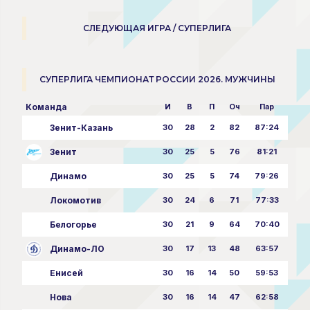
СЛЕДУЮЩАЯ ИГРА / СУПЕРЛИГА
СУПЕРЛИГА ЧЕМПИОНАТ РОССИИ 2026. МУЖЧИНЫ
Команда
И
В
П
Оч
Пар
Зенит-Казань
30
28
2
82
87:24
Зенит
30
25
5
76
81:21
Динамо
30
25
5
74
79:26
Локомотив
30
24
6
71
77:33
Белогорье
30
21
9
64
70:40
Динамо-ЛО
30
17
13
48
63:57
Енисей
30
16
14
50
59:53
Нова
30
16
14
47
62:58