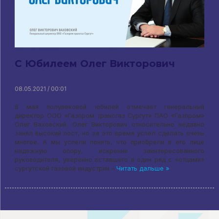
С Юбилеем Олег Викторович
08.05.2021 / 00:01
8 мая полувековой юбилей отмечает генеральный
директор ООО «Газпром трансгаз Сургут» ПАО «Газпром»
Олег Ваховский. Олег Викторович относительно недавно
занял высокий пост, но за это время успел сделать очень
многое. А мы успели понять, что приобрели в его лице
надежную опору, искренне заинтересованного
руководителя, уверенно вставшего в один ряд с «отцами»
сургутской газовой индустрии –
Читать дальше »