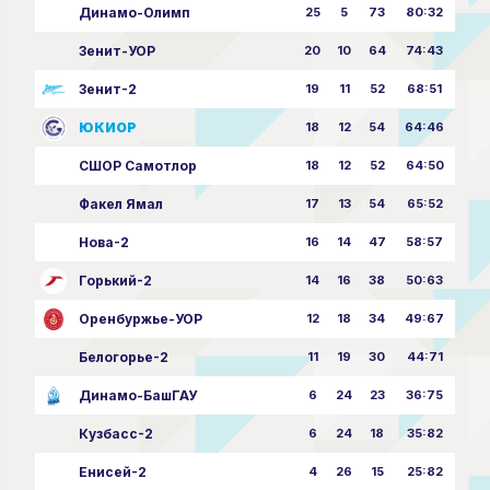
Динамо-Олимп
25
5
73
80:32
Зенит-УОР
20
10
64
74:43
Зенит-2
19
11
52
68:51
ЮКИОР
18
12
54
64:46
СШОР Самотлор
18
12
52
64:50
Факел Ямал
17
13
54
65:52
Нова-2
16
14
47
58:57
Горький-2
14
16
38
50:63
Оренбуржье-УОР
12
18
34
49:67
Белогорье-2
11
19
30
44:71
Динамо-БашГАУ
6
24
23
36:75
Кузбасс-2
6
24
18
35:82
Енисей-2
4
26
15
25:82