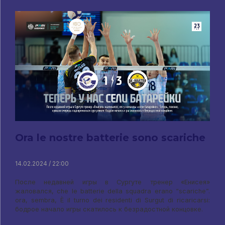
Ora le nostre batterie sono scariche
14.02.2024 / 22:00
После недавней игры в Сургуте тренер «Енисея»
жаловался
, che le batterie della squadra erano “scariche”.
ora, sembra, È il turno dei residenti di Surgut di ricaricarsi:
бодрое начало игры скатилось к безрадостной концовке
.