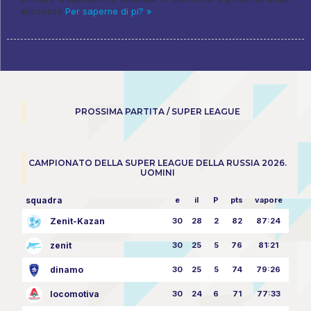
successo
Per saperne di pi? »
PROSSIMA PARTITA / SUPER LEAGUE
CAMPIONATO DELLA SUPER LEAGUE DELLA RUSSIA 2026.
UOMINI
squadra
e
il
P
pts
vapore
Zenit-Kazan
30
28
2
82
87:24
zenit
30
25
5
76
81:21
dinamo
30
25
5
74
79:26
locomotiva
30
24
6
71
77:33