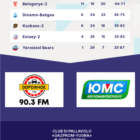
Belogorye-2
11
19
30
44:71
Dinamo-Bašgau
6
24
23
36:75
Kuzbass-2
6
24
18
35:82
Enisey-2
4
26
15
25:82
Yaroslavl Bears
1
29
7
23:87
CLUB DI PALLAVOLO
«GAZPROM-YUGRA»
© 2002-2025GG. -