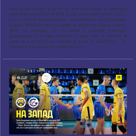
Nella prima partita i padroni di casa sono andati in vantaggio
dalla marcatura 13:12 di 16:12 a causa dei nostri errori. Dopo il
tiro in touch di Nikita Alekseev, viene sostituito da Vyacheslav
Rudnev, RIMOSSO, ma non mette lui stesso la palla in campo,
18:13. Lo Shakhtar non ha perso il comodo vantaggio
guadagnato, e la palla decisiva è stata data ai padroni di
casa da Ivan Skvortsov, entrato al posto di Milan Katic - ha
interrotto la mossa e ha colpito in touch.