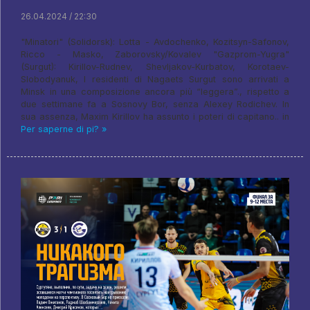
26.04.2024 / 22:30
"Minatori" (Solidorsk): Lotta - Avdochenko, Kozitsyn-Safonov,
Ricco - Masko, Zaborovsky/Kovalev "Gazprom-Yugra"
(Surgut): Kirillov-Rudnev, Shevljakov-Kurbatov, Korotaev-
Slobodyanuk, I residenti di Nagaets Surgut sono arrivati ​​a
Minsk in una composizione ancora più “leggera”., rispetto a
due settimane fa a Sosnovy Bor, senza Alexey Rodichev. In
sua assenza, Maxim Kirillov ha assunto i poteri di capitano.. in
Per saperne di pi? »