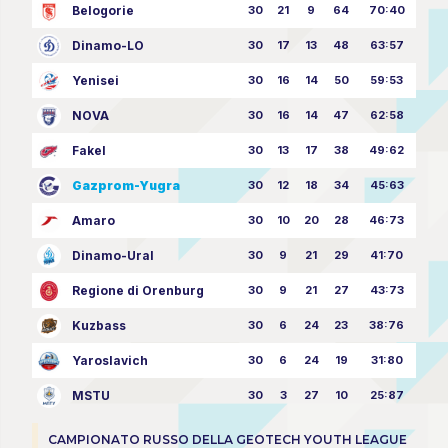
Belogorie
30
21
9
64
70:40
Dinamo-LO
30
17
13
48
63:57
Yenisei
30
16
14
50
59:53
NOVA
30
16
14
47
62:58
Fakel
30
13
17
38
49:62
Gazprom-Yugra
30
12
18
34
45:63
Amaro
30
10
20
28
46:73
Dinamo-Ural
30
9
21
29
41:70
Regione di Orenburg
30
9
21
27
43:73
Kuzbass
30
6
24
23
38:76
Yaroslavich
30
6
24
19
31:80
MSTU
30
3
27
10
25:87
CAMPIONATO RUSSO DELLA GEOTECH YOUTH LEAGUE