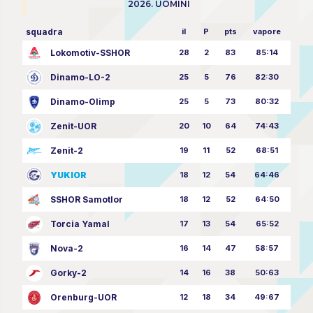
2026. UOMINI
squadra
il
P
pts
vapore
Lokomotiv-SSHOR
28
2
83
85:14
Dinamo-LO-2
25
5
76
82:30
Dinamo-Olimp
25
5
73
80:32
Zenit-UOR
20
10
64
74:43
Zenit-2
19
11
52
68:51
YUKIOR
18
12
54
64:46
SSHOR Samotlor
18
12
52
64:50
Torcia Yamal
17
13
54
65:52
Nova-2
16
14
47
58:57
Gorky-2
14
16
38
50:63
Orenburg-UOR
12
18
34
49:67