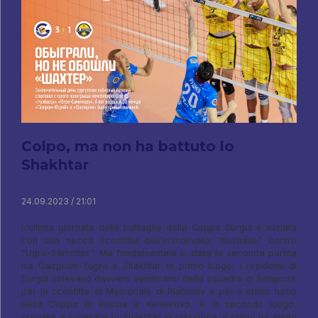
Colpo, ma non ha battuto lo
Shakhtar
24.09.2023 / 21:01
L'ultima giornata delle battaglie della Coppa Surgut è iniziata
con una secca sconfitta dell'immotivato "Kuzbass" contro
"Ugra-Samotlor". Ma fondamentale è stata la seconda partita
tra Gazprom-Yugra e Shakhtar. in primo luogo, i residenti di
Surgut volevano davvero vendicarsi della squadra di Soligorsk
per le sconfitte al Memoriale di Platonov e per il primo turno
della Coppa di Russia a Kemerovo, e in secondo luogo,
provare a superare lo Shakhtar in classifica. Il primo ha avuto