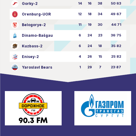
Gorky-2
14
16
38
50:63
Orenburg-UOR
12
18
34
49:67
Belogorye-2
11
19
30
44:71
Dinamo-Bašgau
6
24
23
36:75
Kuzbass-2
6
24
18
35:82
Enisey-2
4
26
15
25:82
Yaroslavl Bears
1
29
7
23:87