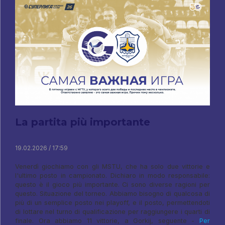
La partita più importante
19.02.2026 / 17:59
Venerdì giochiamo con gli MSTU, che ha solo due vittorie e
l'ultimo posto in campionato. Dichiaro in modo responsabile:
questo è il gioco più importante. Ci sono diverse ragioni per
questo. Situazione del torneo. Abbiamo bisogno di qualcosa di
più di un semplice posto nei playoff, e il posto, permettendoti
di lottare nel turno di qualificazione per raggiungere i quarti di
finale. Ora abbiamo 11 vittorie, a Gorkij, seguente -
Per