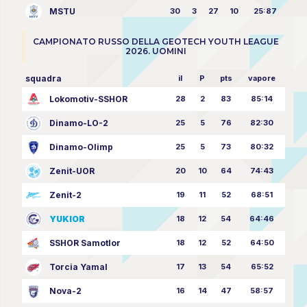
MSTU
30
3
27
10
25:87
CAMPIONATO RUSSO DELLA GEOTECH YOUTH LEAGUE
2026. UOMINI
squadra
il
P
pts
vapore
Lokomotiv-SSHOR
28
2
83
85:14
Dinamo-LO-2
25
5
76
82:30
Dinamo-Olimp
25
5
73
80:32
Zenit-UOR
20
10
64
74:43
Zenit-2
19
11
52
68:51
YUKIOR
18
12
54
64:46
SSHOR Samotlor
18
12
52
64:50
Torcia Yamal
17
13
54
65:52
Nova-2
16
14
47
58:57