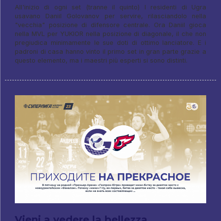
All'inizio di ogni set (tranne il quinto) I residenti di Ugra
usavano Daniil Golovanov per servire, rilasciandolo nella
"vecchia" posizione di difensore centrale. Ora Daniil gioca
nella MVL per YUKIOR nella posizione di diagonale, il che non
pregiudica minimamente le sue doti di ottimo lanciatore. E i
padroni di casa hanno vinto il primo set in gran parte grazie a
questo elemento, ma i maestri più esperti si sono distinti.
Vieni a vedere la bellezza