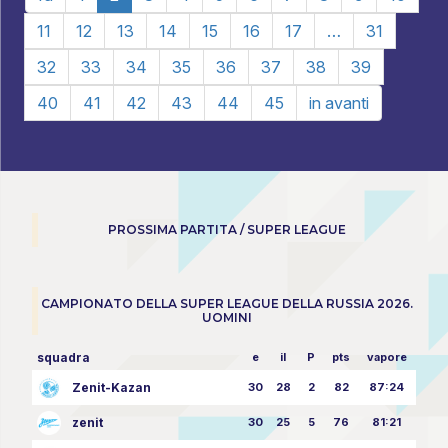
11
12
13
14
15
16
17
…
31
32
33
34
35
36
37
38
39
40
41
42
43
44
45
in avanti
PROSSIMA PARTITA / SUPER LEAGUE
CAMPIONATO DELLA SUPER LEAGUE DELLA RUSSIA 2026.
UOMINI
squadra
e
il
P
pts
vapore
Zenit-Kazan
30
28
2
82
87:24
zenit
30
25
5
76
81:21