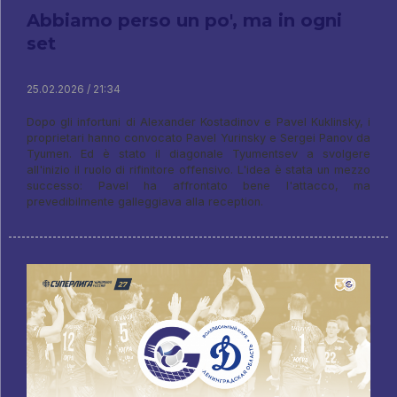
Abbiamo perso un po', ma in ogni
set
25.02.2026 / 21:34
Dopo gli infortuni di Alexander Kostadinov e Pavel Kuklinsky, i
proprietari hanno convocato Pavel Yurinsky e Sergei Panov da
Tyumen. Ed è stato il diagonale Tyumentsev a svolgere
all'inizio il ruolo di rifinitore offensivo. L'idea è stata un mezzo
successo: Pavel ha affrontato bene l'attacco, ma
prevedibilmente galleggiava alla reception.