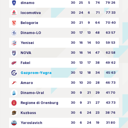
dinamo
30
25
5
74
79:26
locomotiva
30
24
6
71
77:33
Belogorie
30
21
9
64
70:40
Dinamo-LO
30
17
13
48
63:57
Yenisei
30
16
14
50
59:53
NOVA
30
16
14
47
62:58
Fakel
30
13
17
38
49:62
Gazprom-Yugra
30
12
18
34
45:63
Amaro
30
10
20
28
46:73
Dinamo-Ural
30
9
21
29
41:70
Regione di Orenburg
30
9
21
27
43:73
Kuzbass
30
6
24
23
38:76
Yaroslavich
30
6
24
19
31:80