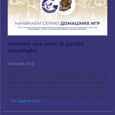
Iniziamo una serie di partite
casalinghe
14.02.2026 / 10:10
Dal 25° turno il traguardo della stagione regolare è già
abbastanza visibile. E in questo sguardo puoi vedere, che
Gazprom-Yugra possa completare tutti i suoi compiti attuali -
rimanere nella zona dei playoff e salire il più in alto possibile -
nella prossima serie di tre partite casalinghe. Il primo è con
Kemerovo Kuzbass. Una volta campione nazionale e squadra,
in
Per saperne di pi? »