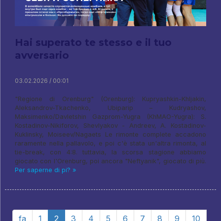
Hai superato te stesso e il tuo
avversario
03.02.2026 / 00:01
"Regione di Orenburg" (Orenburg): Kupryashkin-Khljakin,
Aleksandrov-Tkachenko, Ubiparip – Kudryashov,
Maksimenko/Davletshin Gazprom-Yugra (KhMAO-Yugra): S.
Kostadinov-Nikiforov, Shevlyakov - Andreev, A. Kostadinov-
Kuklinsky, Moiseev/Nagaets Le rimonte complete accadono
raramente nella pallavolo, e poi c'è stata un'altra rimonta, al
tie-break, con 4:8. tuttavia, la scorsa stagione abbiamo
giocato con l'Orenburg, poi ancora "Neftyanik", giocato di più.
Per saperne di pi? »
fa
1
2
3
4
5
6
7
8
9
10