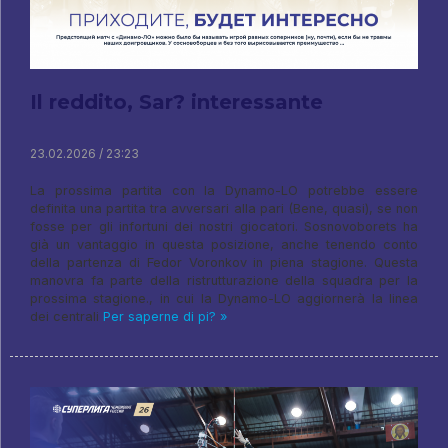
Il reddito, Sar? interessante
23.02.2026 / 23:23
La prossima partita con la Dynamo-LO potrebbe essere
definita una partita tra avversari alla pari (Bene, quasi), se non
fosse per gli infortuni dei nostri giocatori. Sosnovoborets ha
già un vantaggio in questa posizione, anche tenendo conto
della partenza di Fedor Voronkov in piena stagione. Questa
manovra fa parte della ristrutturazione della squadra per la
prossima stagione., in cui la Dynamo-LO aggiornerà la linea
dei centrali
Per saperne di pi? »