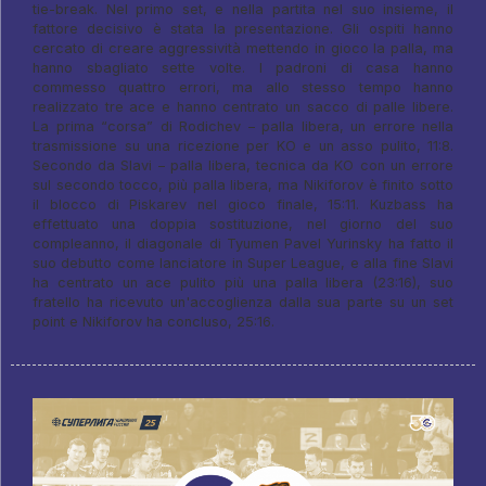
tie-break. Nel primo set, e nella partita nel suo insieme, il
fattore decisivo è stata la presentazione. Gli ospiti hanno
cercato di creare aggressività mettendo in gioco la palla, ma
hanno sbagliato sette volte. I padroni di casa hanno
commesso quattro errori, ma allo stesso tempo hanno
realizzato tre ace e hanno centrato un sacco di palle libere.
La prima “corsa” di Rodichev – palla libera, un errore nella
trasmissione su una ricezione per KO e un asso pulito, 11:8.
Secondo da Slavi – palla libera, tecnica da KO con un errore
sul secondo tocco, più palla libera, ma Nikiforov è finito sotto
il blocco di Piskarev nel gioco finale, 15:11. Kuzbass ha
effettuato una doppia sostituzione, nel giorno del suo
compleanno, il diagonale di Tyumen Pavel Yurinsky ha fatto il
suo debutto come lanciatore in Super League, e alla fine Slavi
ha centrato un ace pulito più una palla libera (23:16), suo
fratello ha ricevuto un'accoglienza dalla sua parte su un set
point e Nikiforov ha concluso, 25:16.