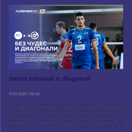
Senza miracoli e diagonali
11.02.2026 / 00:42
"Zenith" (San Pietroburgo): Kobzar-Babkevich, Dikarev –
Kosmin, Yant-Dineikin, Grebennikov "Gazprom-Ugra" (Surgut):
S. Kostadinov – Kirillov, Andreev-Tkachev, Rodichev – A.
Kostadinov, I residenti di Nagaets Yugra sono andati alla
partita secondo lo schema 4-2, con due raccoglitori, dove
passa?, chi è sulla linea di fondo, e quello frontale svolge le