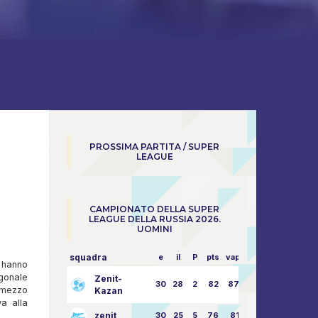
PROSSIMA PARTITA / SUPER
LEAGUE
CAMPIONATO DELLA SUPER
LEAGUE DELLA RUSSIA 2026.
UOMINI
squadra
e
il
P
pts
vapore
 hanno
gonale
Zenit-
30
28
2
82
87:24
n mezzo
Kazan
a alla
zenit
30
25
5
76
81:21