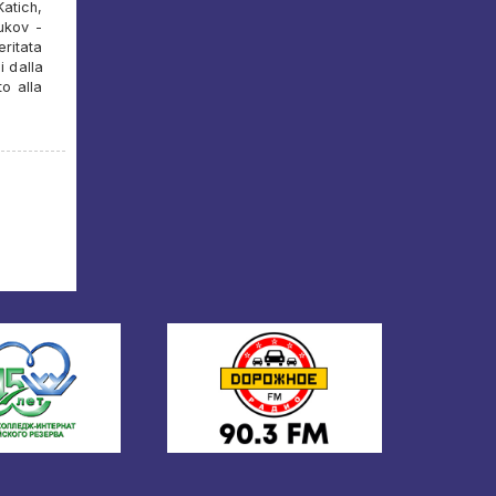
atich,
ukov -
ritata
i dalla
to alla