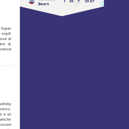
1
29
7
23:87
Bears
 Super
 ospiti
cosa di
are di
vivenza
vetsky
eshov-
to e un
t anche
essioni