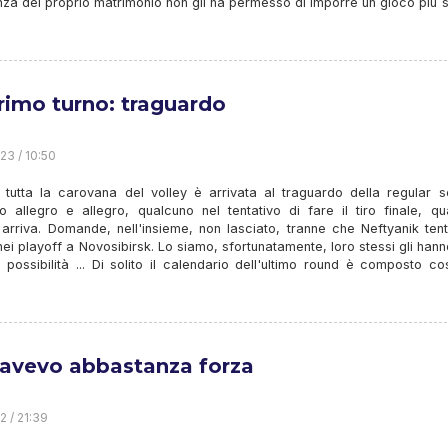
anza del proprio matrimonio non gli ha permesso di imporre un gioco più 
rimo turno: traguardo
23 / 10:50
 tutta la carovana del volley è arrivata al traguardo della regular s
o allegro e allegro, qualcuno nel tentativo di fare il tiro finale, qu
arriva. Domande, nell'insieme, non lasciato, tranne che Neftyanik tent
nei playoff a Novosibirsk. Lo siamo, sfortunatamente, loro stessi gli han
 possibilità ... Di solito il calendario dell'ultimo round è composto cos
avevo abbastanza forza
2 / 21:39