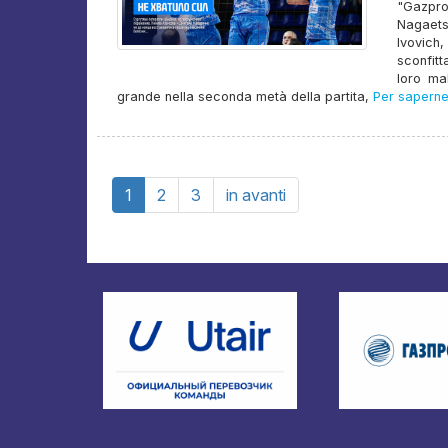
"Gazpro
Nagaets
Ivovich
sconfitt
loro mal
grande nella seconda metà della partita,
Per saperne 
1
2
3
in avanti