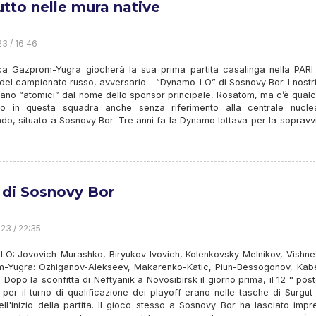
tto nelle mura native
23 / 16:46
a Gazprom-Yugra giocherà la sua prima partita casalinga nella PARI
el campionato russo, avversario – “Dynamo-LO” di Sosnovy Bor. I nostri
mano “atomici” dal nome dello sponsor principale, Rosatom, ma c’è qual
vo in questa squadra anche senza riferimento alla centrale nucle
do, situato a Sosnovy Bor. Tre anni fa la Dynamo lottava per la soprav
 di Sosnovy Bor
23 / 22:35
LO: Jovovich-Murashko, Biryukov-Ivovich, Kolenkovsky-Melnikov, Vishne
-Yugra: Ozhiganov-Alekseev, Makarenko-Katic, Piun-Bessogonov, Kab
Dopo la sconfitta di Neftyanik a Novosibirsk il giorno prima, il 12 ° pos
o per il turno di qualificazione dei playoff erano nelle tasche di Surgu
ll'inizio della partita. Il gioco stesso a Sosnovy Bor ha lasciato impr