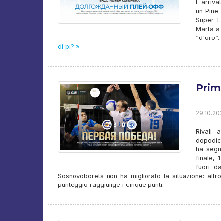
È arriv
un Pine 
Super L
Marta a 
“d'oro”.
di pi? »
Prima
29.10.20
Rivali a
dopodic
ha segn
finale, 
fuori d
Sosnovoborets non ha migliorato la situazione: altro
punteggio raggiunge i cinque punti.