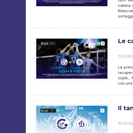
fuori ve
catena d
Rilasci
sorteggi
Le c
11.03.20
La prima
recuper
ospiti.,
con una 
Il t
10.03.20