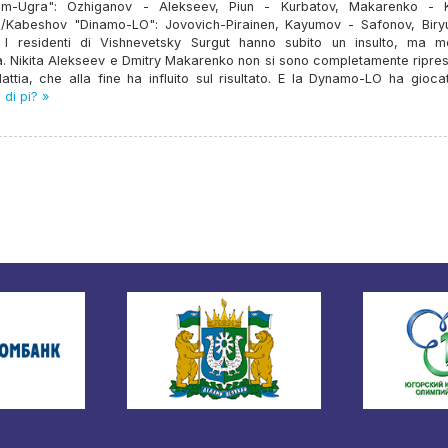
m-Ugra": Ozhiganov - Alekseev, Piun - Kurbatov, Makarenko - K
/Kabeshov "Dinamo-LO": Jovovich-Pirainen, Kayumov - Safonov, Biry
, I residenti di Vishnevetsky Surgut hanno subito un insulto, ma me
a. Nikita Alekseev e Dmitry Makarenko non si sono completamente ripres
attia, che alla fine ha influito sul risultato. E la Dynamo-LO ha gioca
di pi? »