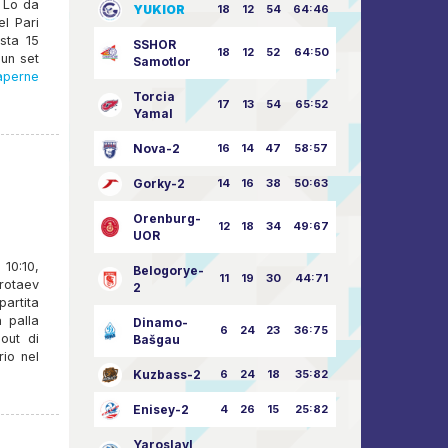
o Lo da
YUKIOR
18
12
54
64:46
el Pari
sta 15
SSHOR
18
12
52
64:50
 un set
Samotlor
aperne
Torcia
17
13
54
65:52
Yamal
Nova-2
16
14
47
58:57
Gorky-2
14
16
38
50:63
Orenburg-
12
18
34
49:67
UOR
 10:10,
Belogorye-
11
19
30
44:71
rotaev
2
artita
a palla
Dinamo-
6
24
23
36:75
out di
Bašgau
rio nel
Kuzbass-2
6
24
18
35:82
Enisey-2
4
26
15
25:82
Yaroslavl