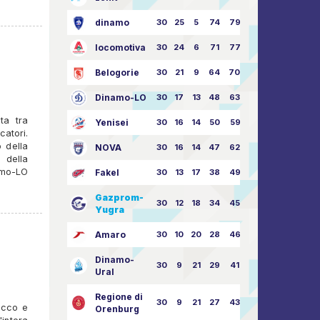
dinamo
30
25
5
74
79:26
locomotiva
30
24
6
71
77:33
Belogorie
30
21
9
64
70:40
Dinamo-LO
30
17
13
48
63:57
ta tra
Yenisei
30
16
14
50
59:53
catori.
 della
NOVA
30
16
14
47
62:58
 della
amo-LO
Fakel
30
13
17
38
49:62
Gazprom-
30
12
18
34
45:63
Yugra
Amaro
30
10
20
28
46:73
Dinamo-
30
9
21
29
41:70
Ural
Regione di
30
9
21
27
43:73
locco e
Orenburg