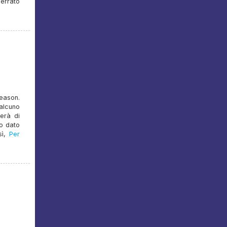
serrato
eason.
alcuno
erà di
no dato
ì,
Per