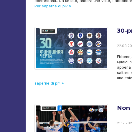
contrastanti.. Da un lato, ancora una volta, l'abbond
Per saperne di pi? »
30-p
22.03.20
Ebbene,
Qualcun
appena 
saltare 
una tale
saperne di pi? »
Non 
21.12.202