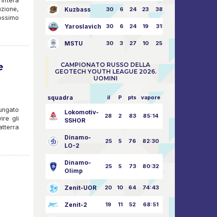
'intera
uzione,
Kuzbass
30
6
24
23
38:76
ossimo
Yaroslavich
30
6
24
19
31:80
MSTU
30
3
27
10
25:87
e
CAMPIONATO RUSSO DELLA
GEOTECH YOUTH LEAGUE 2026.
UOMINI
squadra
il
P
pts
vapore
lungato
Lokomotiv-
28
2
83
85:14
ire gli
SSHOR
atterra
Dinamo-
25
5
76
82:30
LO-2
Dinamo-
25
5
73
80:32
Olimp
Zenit-UOR
20
10
64
74:43
Zenit-2
19
11
52
68:51