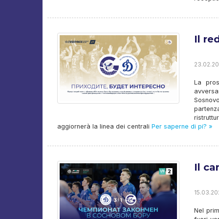
Il re
23.02.20
La pros
avversar
Sosnovo
partenz
ristrut
aggiornerà la linea dei centrali
Per saperne di pi? »
Il c
15.03.20
Nel prim