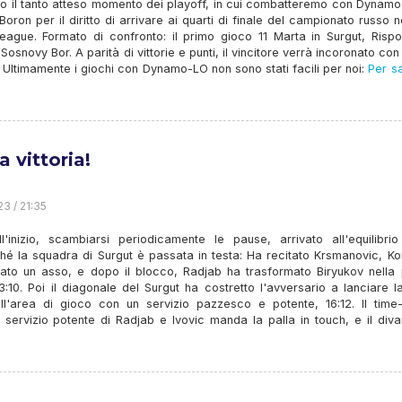
ato il tanto atteso momento dei playoff, in cui combatteremo con Dynam
Boron per il diritto di arrivare ai quarti di finale del campionato russo n
eague. Formato di confronto: il primo gioco 11 Marta in Surgut, Rispo
Sosnovy Bor. A parità di vittorie e punti, il vincitore verrà incoronato con
. Ultimamente i giochi con Dynamo-LO non sono stati facili per noi:
Per s
 vittoria!
23 / 21:35
ll'inizio, scambiarsi periodicamente le pause, arrivato all'equilibrio
hé la squadra di Surgut è passata in testa: Ha recitato Krsmanovic, Ko
ato un asso, e dopo il blocco, Radjab ha trasformato Biryukov nella p
13:10. Poi il diagonale del Surgut ha costretto l'avversario a lanciare l
all'area di gioco con un servizio pazzesco e potente, 16:12. Il time-
 servizio potente di Radjab e Ivovic manda la palla in touch, e il diva