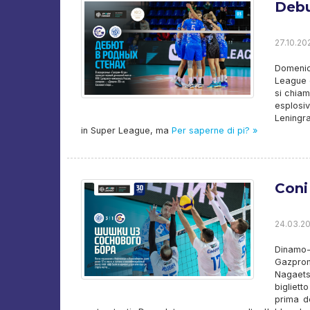
Debu
27.10.20
Domenic
League d
si chia
esplosi
Leningra
in Super League, ma
Per saperne di pi? »
Coni
24.03.20
Dinamo-
Gazprom
Nagaets 
bigliett
prima de