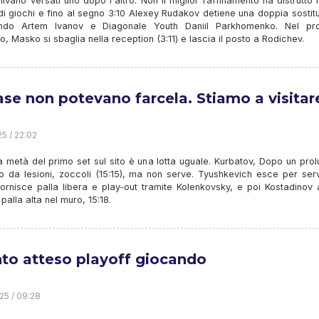
nivano versati uno dopo l'altro. Non il miglior raffinamento ha distrutto l
i giochi e fino al segno 3:10 Alexey Rudakov detiene una doppia sostit
ando Artem Ivanov e Diagonale Youth Daniil Parkhomenko. Nel pr
o, Masko si sbaglia nella reception (3:11) e lascia il posto a Rodichev.
ase non potevano farcela. Stiamo a visitar
25 / 22:02
 metà del primo set sul sito è una lotta uguale. Kurbatov, Dopo un pro
o da lesioni, zoccoli (15:15), ma non serve. Tyushkevich esce per serv
 fornisce palla libera e play-out tramite Kolenkovsky, e poi Kostadinov 
palla alta nel muro, 15:18.
anto atteso playoff giocando
25 / 09:28