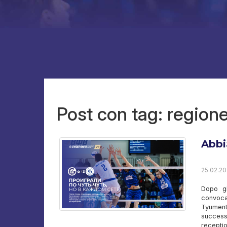
Post con tag: region
Abbi
25.02.20
Dopo gl
convoca
Tyuments
success
receptio