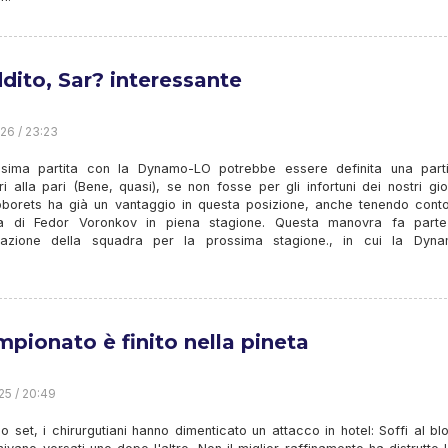
ddito, Sar? interessante
26 / 23:23
sima partita con la Dynamo-LO potrebbe essere definita una parti
i alla pari (Bene, quasi), se non fosse per gli infortuni dei nostri gio
borets ha già un vantaggio in questa posizione, anche tenendo conto
a di Fedor Voronkov in piena stagione. Questa manovra fa parte
turazione della squadra per la prossima stagione., in cui la Dyn
ampionato è finito nella pineta
25 / 20:49
o set, i chirurgutiani hanno dimenticato un attacco in hotel: Soffi al b