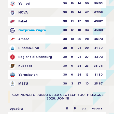
Yenisei
30
16
14
50
59:53
NOVA
30
16
14
47
62:58
Fakel
30
13
17
38
49:62
Gazprom-Yugra
30
12
18
34
45:63
Amaro
30
10
20
28
46:73
Dinamo-Ural
30
9
21
29
41:70
Regione di Orenburg
30
9
21
27
43:73
Kuzbass
30
6
24
23
38:76
Yaroslavich
30
6
24
19
31:80
MSTU
30
3
27
10
25:87
CAMPIONATO RUSSO DELLA GEOTECH YOUTH LEAGUE
2026. UOMINI
squadra
il
P
pts
vapore