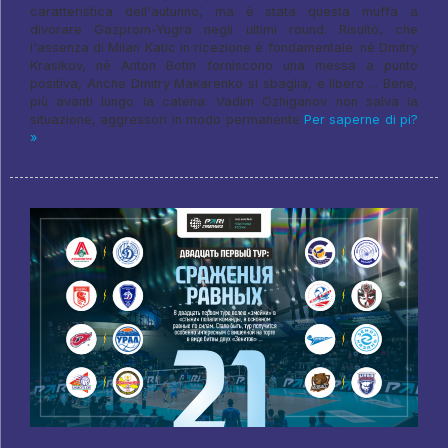
caratteristica dell'autunno, ma è stata questa muffa a
divorare Gazprom-Yugra negli ultimi round. Risultò, che
l'assenza di Milan Katic in ricezione è fondamentale: né Dmitry
Krasikov, né Anton Botin forniscono una messa a punto
positiva, Anche Dmitry Makarenko si sbaglia, e libero ... Bene,
più avanti lungo la catena: Vadim Ozhiganov non salva la
situazione, aggressori in modo permanente
Per saperne di pi?
»