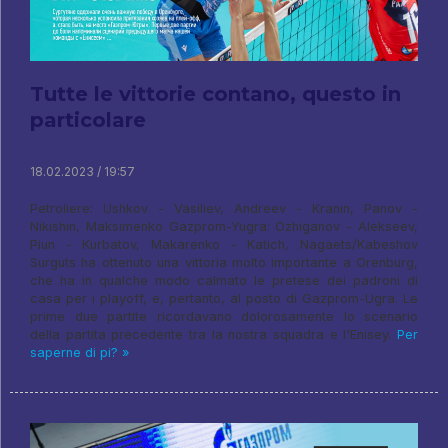
Tutte le vittorie contano, questo in
particolare
18.02.2023 / 19:57
Petroliere: Ushkov - Vasiliev, Andreev - Kranin, Panov -
Nikishin, Maksimenko Gazprom-Yugra: Ozhiganov - Alekseev,
Piun - Kurbatov, Makarenko - Katich, Nagaets/Kabeshov
Surguts ha ottenuto una vittoria molto importante a Orenburg,
che ha in qualche modo calmato le pretese dei padroni di
casa per i playoff, e, pertanto, al posto di Gazprom-Ugra. Le
prime due partite ricordavano dolorosamente lo scenario
della partita precedente tra la nostra squadra e l'Enisey.
Per
saperne di pi? »