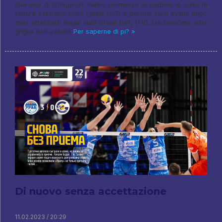
Due ace di Ozhiganov hanno permesso ai padroni di casa di
sentire il terreno sotto i piedi (7:7) e persino farsi avanti dopo
aver attaccato Rajab sulla crash ball, 11:10. Ma bloccato sulla
griglia ben avviato
Per saperne di pi? »
Di nuovo senza accettazione
11.02.2023 / 20:29