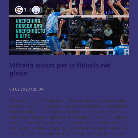
Vittoria sicura per la fiducia nel
gioco
04.02.2023 / 20:34
"Gazprom-Ugra": Ozhiganov - Shakhbanmirzaev, Makarenko -
Krasikov, Piun - Kurbatov, Kabeshov/Nagaets "Costruttore":
Tomashevsky - Chernysh, Korotaev - Trockij, Fedorov -
Pasovets, Ratutsky Minskers è arrivato a Surgut in dieci e
senza il macellaio principale, diagonale Nikita Kuleshov, e il
suo posto è stato preso dal giocatore Vladislav Chernysh.
tuttavia, l'esordio della partita è stato pareggiato, gli ospiti