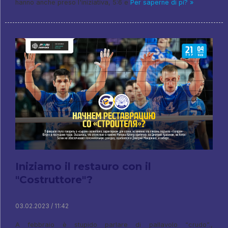
hanno anche preso l'iniziativa, 5:6 e
Per saperne di pi? »
Iniziamo il restauro con il
"Costruttore"?
03.02.2023 / 11:42
A febbraio è stupido parlare di pallavolo “crudo”.,