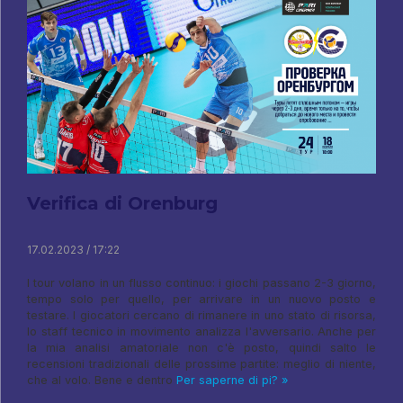
Verifica di Orenburg
17.02.2023 / 17:22
I tour volano in un flusso continuo: i giochi passano 2-3 giorno,
tempo solo per quello, per arrivare in un nuovo posto e
testare. I giocatori cercano di rimanere in uno stato di risorsa,
lo staff tecnico in movimento analizza l'avversario. Anche per
la mia analisi amatoriale non c'è posto, quindi salto le
recensioni tradizionali delle prossime partite: meglio di niente,
che al volo. Bene e dentro
Per saperne di pi? »