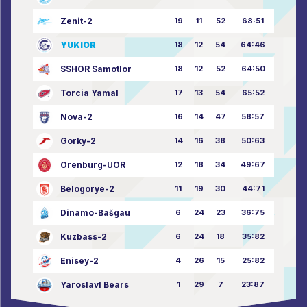
Zenit-2
19
11
52
68:51
YUKIOR
18
12
54
64:46
SSHOR Samotlor
18
12
52
64:50
Torcia Yamal
17
13
54
65:52
Nova-2
16
14
47
58:57
Gorky-2
14
16
38
50:63
Orenburg-UOR
12
18
34
49:67
Belogorye-2
11
19
30
44:71
Dinamo-Bašgau
6
24
23
36:75
Kuzbass-2
6
24
18
35:82
Enisey-2
4
26
15
25:82
Yaroslavl Bears
1
29
7
23:87