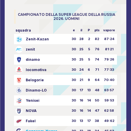
CAMPIONATO DELLA SUPER LEAGUE DELLA RUSSIA
2026. UOMINI
squadra
e
il
P
pts
vapore
Zenit-Kazan
30
28
2
82
87:24
zenit
30
25
5
76
81:21
dinamo
30
25
5
74
79:26
locomotiva
30
24
6
71
77:33
Belogorie
30
21
9
64
70:40
Dinamo-LO
30
17
13
48
63:57
Yenisei
30
16
14
50
59:53
NOVA
30
16
14
47
62:58
Fakel
30
13
17
38
49:62