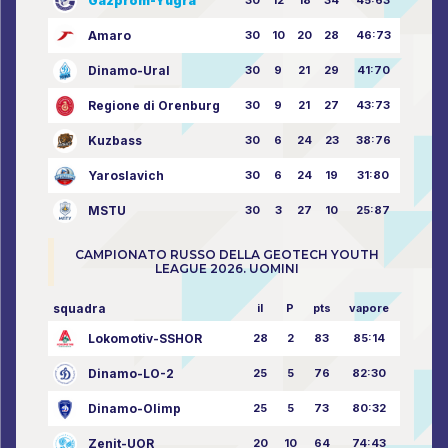
Gazprom-Yugra
30
12
18
34
45:63
Amaro
30
10
20
28
46:73
Dinamo-Ural
30
9
21
29
41:70
Regione di Orenburg
30
9
21
27
43:73
Kuzbass
30
6
24
23
38:76
Yaroslavich
30
6
24
19
31:80
MSTU
30
3
27
10
25:87
CAMPIONATO RUSSO DELLA GEOTECH YOUTH
LEAGUE 2026. UOMINI
squadra
il
P
pts
vapore
Lokomotiv-SSHOR
28
2
83
85:14
Dinamo-LO-2
25
5
76
82:30
Dinamo-Olimp
25
5
73
80:32
Zenit-UOR
20
10
64
74:43