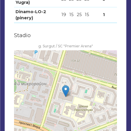
Yugra)
Dinamo-LO-2
19
15
25
15
1
(pinery)
Stadio
g. Surgut / SC "Premier Arena"