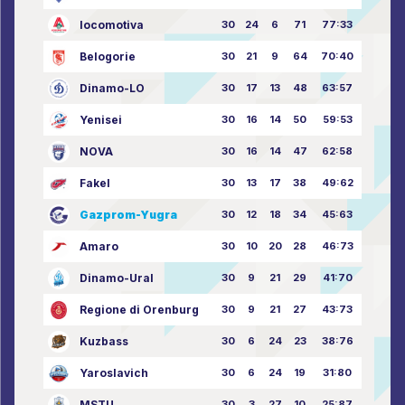
locomotiva
30
24
6
71
77:33
Belogorie
30
21
9
64
70:40
Dinamo-LO
30
17
13
48
63:57
Yenisei
30
16
14
50
59:53
NOVA
30
16
14
47
62:58
Fakel
30
13
17
38
49:62
Gazprom-Yugra
30
12
18
34
45:63
Amaro
30
10
20
28
46:73
Dinamo-Ural
30
9
21
29
41:70
Regione di Orenburg
30
9
21
27
43:73
Kuzbass
30
6
24
23
38:76
Yaroslavich
30
6
24
19
31:80
MSTU
30
3
27
10
25:87