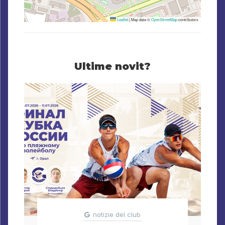
Leaflet
|
Map data ©
OpenStreetMap
contributors
Ultime novit?
notizie del club