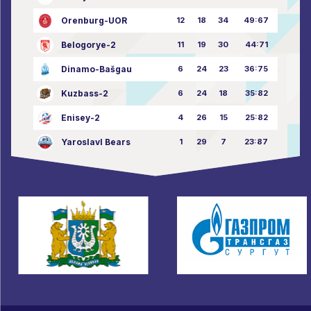
Orenburg-UOR
12
18
34
49:67
Belogorye-2
11
19
30
44:71
Dinamo-Bašgau
6
24
23
36:75
Kuzbass-2
6
24
18
35:82
Enisey-2
4
26
15
25:82
Yaroslavl Bears
1
29
7
23:87