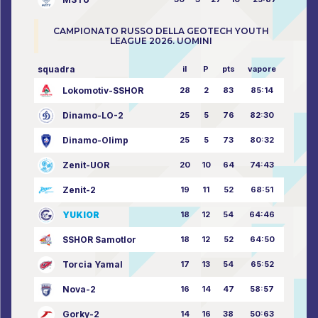
CAMPIONATO RUSSO DELLA GEOTECH YOUTH
LEAGUE 2026. UOMINI
squadra
il
P
pts
vapore
Lokomotiv-SSHOR
28
2
83
85:14
Dinamo-LO-2
25
5
76
82:30
Dinamo-Olimp
25
5
73
80:32
Zenit-UOR
20
10
64
74:43
Zenit-2
19
11
52
68:51
YUKIOR
18
12
54
64:46
SSHOR Samotlor
18
12
52
64:50
Torcia Yamal
17
13
54
65:52
Nova-2
16
14
47
58:57
Gorky-2
14
16
38
50:63