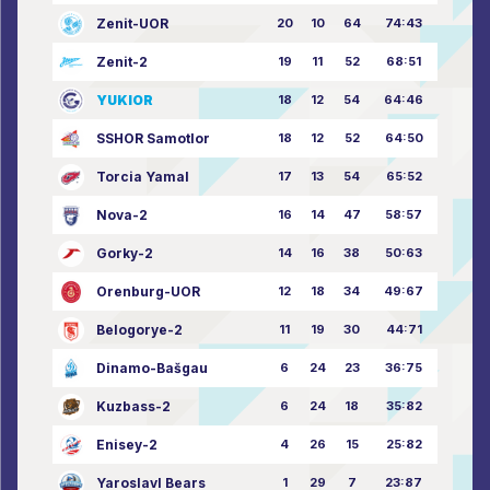
Zenit-UOR
20
10
64
74:43
Zenit-2
19
11
52
68:51
YUKIOR
18
12
54
64:46
SSHOR Samotlor
18
12
52
64:50
Torcia Yamal
17
13
54
65:52
Nova-2
16
14
47
58:57
Gorky-2
14
16
38
50:63
Orenburg-UOR
12
18
34
49:67
Belogorye-2
11
19
30
44:71
Dinamo-Bašgau
6
24
23
36:75
Kuzbass-2
6
24
18
35:82
Enisey-2
4
26
15
25:82
Yaroslavl Bears
1
29
7
23:87