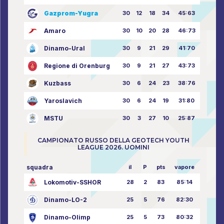
Gazprom-Yugra
30
12
18
34
45:63
Amaro
30
10
20
28
46:73
Dinamo-Ural
30
9
21
29
41:70
Regione di Orenburg
30
9
21
27
43:73
Kuzbass
30
6
24
23
38:76
Yaroslavich
30
6
24
19
31:80
MSTU
30
3
27
10
25:87
CAMPIONATO RUSSO DELLA GEOTECH YOUTH
LEAGUE 2026. UOMINI
squadra
il
P
pts
vapore
Lokomotiv-SSHOR
28
2
83
85:14
Dinamo-LO-2
25
5
76
82:30
Dinamo-Olimp
25
5
73
80:32