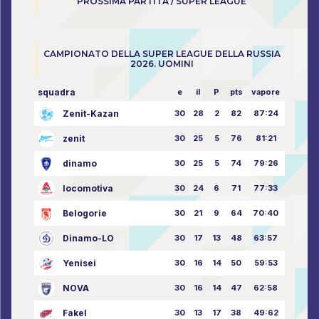
PROSSIMA PARTITA / SUPER LEAGUE
CAMPIONATO DELLA SUPER LEAGUE DELLA RUSSIA
2026. UOMINI
squadra
e
il
P
pts
vapore
Zenit-Kazan
30
28
2
82
87:24
zenit
30
25
5
76
81:21
dinamo
30
25
5
74
79:26
locomotiva
30
24
6
71
77:33
Belogorie
30
21
9
64
70:40
Dinamo-LO
30
17
13
48
63:57
Yenisei
30
16
14
50
59:53
NOVA
30
16
14
47
62:58
Fakel
30
13
17
38
49:62