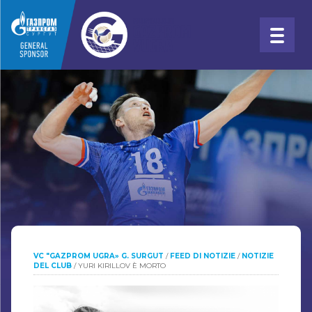
VC "GAZPROM UGRA» G. SURGUT
/
FEED DI NOTIZIE
/
NOTIZIE
DEL CLUB
/
YURI KIRILLOV È MORTO