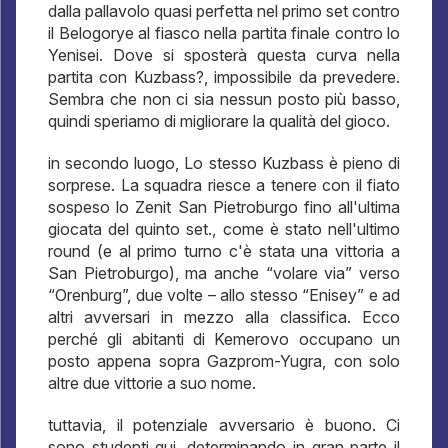
dalla pallavolo quasi perfetta nel primo set contro
il Belogorye al fiasco nella partita finale contro lo
Yenisei. Dove si sposterà questa curva nella
partita con Kuzbass?, impossibile da prevedere.
Sembra che non ci sia nessun posto più basso,
quindi speriamo di migliorare la qualità del gioco.
in secondo luogo, Lo stesso Kuzbass è pieno di
sorprese. La squadra riesce a tenere con il fiato
sospeso lo Zenit San Pietroburgo fino all'ultima
giocata del quinto set., come è stato nell'ultimo
round (e al primo turno c'è stata una vittoria a
San Pietroburgo), ma anche “volare via” verso
“Orenburg”, due volte – allo stesso “Enisey” e ad
altri avversari in mezzo alla classifica. Ecco
perché gli abitanti di Kemerovo occupano un
posto appena sopra Gazprom-Yugra, con solo
altre due vittorie a suo nome.
tuttavia, il potenziale avversario è buono. Ci
sono studenti qui, determinando in gran parte il