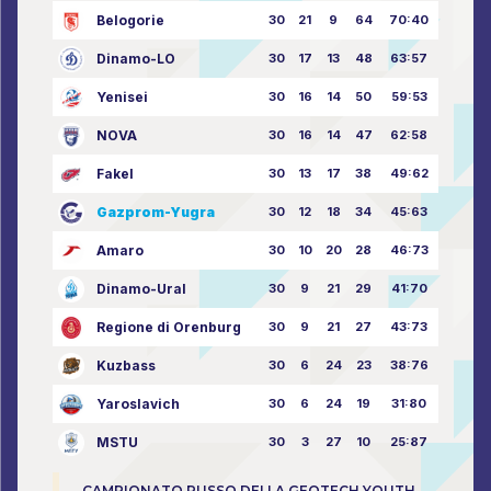
Belogorie
30
21
9
64
70:40
Dinamo-LO
30
17
13
48
63:57
Yenisei
30
16
14
50
59:53
NOVA
30
16
14
47
62:58
Fakel
30
13
17
38
49:62
Gazprom-Yugra
30
12
18
34
45:63
Amaro
30
10
20
28
46:73
Dinamo-Ural
30
9
21
29
41:70
Regione di Orenburg
30
9
21
27
43:73
Kuzbass
30
6
24
23
38:76
Yaroslavich
30
6
24
19
31:80
MSTU
30
3
27
10
25:87
CAMPIONATO RUSSO DELLA GEOTECH YOUTH