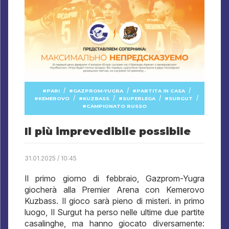
/
/
/
PARI
GAZPROM-YUGRA
PARTITA IN CASA
/
/
/
/
KEMEROVO
KUZBASS
SUPERLEGA
SURGUT
CAMPIONATO RUSSO
Il più imprevedibile possibile
31.01.2025 / 10:45
Il primo giorno di febbraio, Gazprom-Yugra
giocherà alla Premier Arena con Kemerovo
Kuzbass. Il gioco sarà pieno di misteri. in primo
luogo, Il Surgut ha perso nelle ultime due partite
casalinghe, ma hanno giocato diversamente: