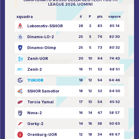
LEAGUE 2026. UOMINI
squadra
il
P
pts
vapore
Lokomotiv-SSHOR
28
2
83
85:14
Dinamo-LO-2
25
5
76
82:30
Dinamo-Olimp
25
5
73
80:32
Zenit-UOR
20
10
64
74:43
Zenit-2
19
11
52
68:51
YUKIOR
18
12
54
64:46
SSHOR Samotlor
18
12
52
64:50
Torcia Yamal
17
13
54
65:52
Nova-2
16
14
47
58:57
Gorky-2
14
16
38
50:63
Orenburg-UOR
12
18
34
49:67