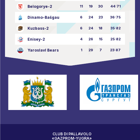
Belogorye-2
11
19
30
44:71
Dinamo-Bašgau
6
24
23
36:75
Kuzbass-2
6
24
18
35:82
Enisey-2
4
26
15
25:82
Yaroslavl Bears
1
29
7
23:87
CLUB DI PALLAVOLO
«GAZPROM-YUGRA»