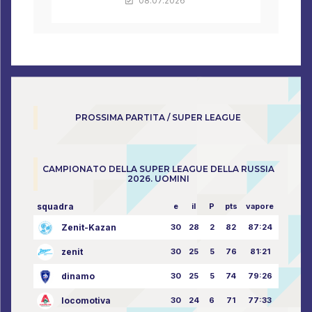
08.07.2026
PROSSIMA PARTITA / SUPER LEAGUE
CAMPIONATO DELLA SUPER LEAGUE DELLA RUSSIA
2026. UOMINI
squadra
e
il
P
pts
vapore
Zenit-Kazan
30
28
2
82
87:24
zenit
30
25
5
76
81:21
dinamo
30
25
5
74
79:26
locomotiva
30
24
6
71
77:33