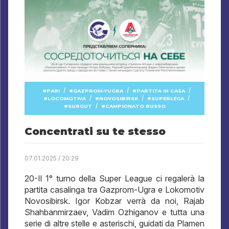
/
/
/
PARI
GAZPROM-YUGRA
PARTITA IN CASA
/
/
/
LOCOMOTIVA
NOVOSIBIRSK
SUPERLEGA
/
SURGUT
CAMPIONATO RUSSO
Concentrati su te stesso
07.01.2025 / 20:29
20-Il 1° turno della Super League ci regalerà la
partita casalinga tra Gazprom-Ugra e Lokomotiv
Novosibirsk. Igor Kobzar verrà da noi, Rajab
Shahbanmirzaev, Vadim Ozhiganov e tutta una
serie di altre stelle e asterischi, guidati da Plamen