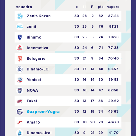
squadra
e
il
P
pts
vapore
Zenit-Kazan
30
28
2
82
87:24
zenit
30
25
5
76
81:21
dinamo
30
25
5
74
79:26
locomotiva
30
24
6
71
77:33
Belogorie
30
21
9
64
70:40
Dinamo-LO
30
17
13
48
63:57
Yenisei
30
16
14
50
59:53
NOVA
30
16
14
47
62:58
Fakel
30
13
17
38
49:62
Gazprom-Yugra
30
12
18
34
45:63
Amaro
30
10
20
28
46:73
Dinamo-Ural
30
9
21
29
41:70