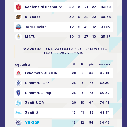
Regione di Orenburg
30
9
21
27
43:73
Kuzbass
30
6
24
23
38:76
Yaroslavich
30
6
24
19
31:80
MSTU
30
3
27
10
25:87
CAMPIONATO RUSSO DELLA GEOTECH YOUTH
LEAGUE 2026. UOMINI
squadra
il
P
pts
vapore
Lokomotiv-SSHOR
28
2
83
85:14
Dinamo-LO-2
25
5
76
82:30
Dinamo-Olimp
25
5
73
80:32
Zenit-UOR
20
10
64
74:43
Zenit-2
19
11
52
68:51
YUKIOR
18
12
54
64:46