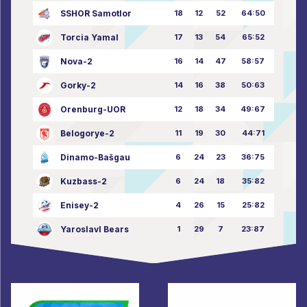
SSHOR Samotlor
18
12
52
64:50
Torcia Yamal
17
13
54
65:52
Nova-2
16
14
47
58:57
Gorky-2
14
16
38
50:63
Orenburg-UOR
12
18
34
49:67
Belogorye-2
11
19
30
44:71
Dinamo-Bašgau
6
24
23
36:75
Kuzbass-2
6
24
18
35:82
Enisey-2
4
26
15
25:82
Yaroslavl Bears
1
29
7
23:87