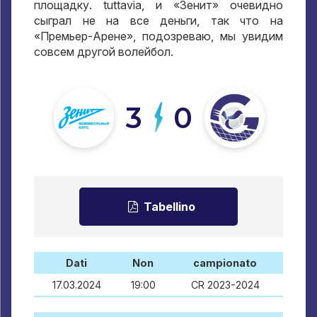
площадку
. tuttavia,
и «Зенит» очевидно
сыграл не на все деньги
,
так что на
«Премьер-Арене»
,
подозреваю
,
мы увидим
совсем другой волейбол
.
3
0
Tabellino
Dati
Non
campionato
17.03.2024
19:00
CR 2023-2024