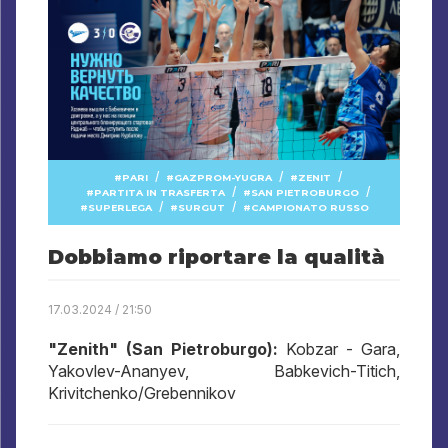
/
/
/
PARI
GAZPROM-YUGRA
ZENIT
/
/
PARTITA IN TRASFERTA
SAN PIETROBURGO
/
/
SUPERLEGA
SURGUT
CAMPIONATO RUSSO
Dobbiamo riportare la qualità
17.03.2024 / 21:50
"Zenith" (San Pietroburgo):
Kobzar - Gara,
Yakovlev-Ananyev, Babkevich-Titich,
Krivitchenko/Grebennikov