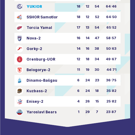
YUKIOR
18
12
54
64:46
SSHOR Samotlor
18
12
52
64:50
Torcia Yamal
17
13
54
65:52
Nova-2
16
14
47
58:57
Gorky-2
14
16
38
50:63
Orenburg-UOR
12
18
34
49:67
Belogorye-2
11
19
30
44:71
Dinamo-Bašgau
6
24
23
36:75
Kuzbass-2
6
24
18
35:82
Enisey-2
4
26
15
25:82
Yaroslavl Bears
1
29
7
23:87