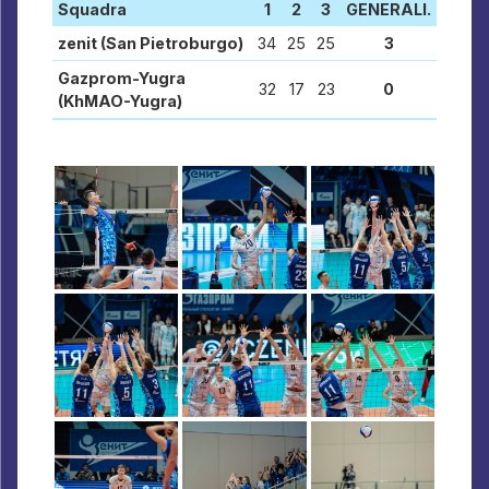
Squadra
1
2
3
GENERALI.
zenit (San Pietroburgo)
34
25
25
3
Gazprom-Yugra
32
17
23
0
(KhMAO-Yugra)