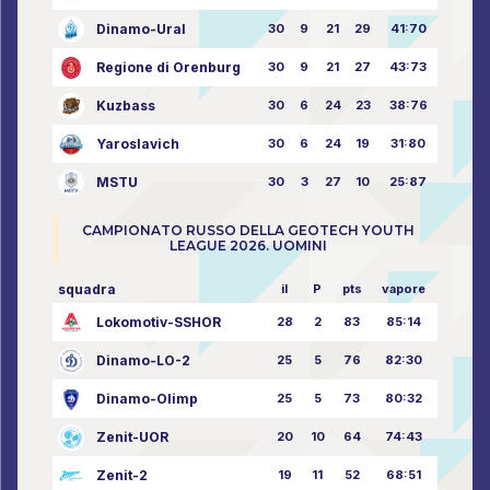
Dinamo-Ural
30
9
21
29
41:70
Regione di Orenburg
30
9
21
27
43:73
Kuzbass
30
6
24
23
38:76
Yaroslavich
30
6
24
19
31:80
MSTU
30
3
27
10
25:87
CAMPIONATO RUSSO DELLA GEOTECH YOUTH
LEAGUE 2026. UOMINI
squadra
il
P
pts
vapore
Lokomotiv-SSHOR
28
2
83
85:14
Dinamo-LO-2
25
5
76
82:30
Dinamo-Olimp
25
5
73
80:32
Zenit-UOR
20
10
64
74:43
Zenit-2
19
11
52
68:51