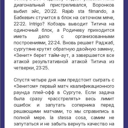
диагональный пристреливался
,
Воронков
выбил эйс
, 20:22. Rajab sta filmando,
а
Бабкевич стучится в блок на сеточном мяче
,
22:22. Intrigo?
Кобзарь выводит Титича на
одиночный блок
,
а Родичеву приходится
иметь дело с организованными
построениями
, 22:24.
Вновь решает Раджаб
,
сургутяне крутят обратную двойную замену
,
«Зенит» берет тайм-аут
,
а завершается все
атакой результативной атакой Титича из
четверки
, 23:25.
Спустя четыре дня нам предстоит сыграть с
«Зенитом» первый матч квалификационного
раунда плей-офф в Сургуте
.
Если задача
была сразу «расстрелять» весь лимит
ошибок и запутать соперника перед
решающими матчами
,
то мы справились в
полной мере
. la stessa cosa,
самим не
запутаться и не забыть вернуть качество на