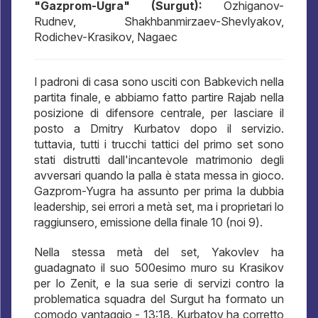
"Gazprom-Ugra" (Surgut):
Ozhiganov-
Rudnev, Shakhbanmirzaev-Shevlyakov,
Rodichev-Krasikov, Nagaec
I padroni di casa sono usciti con Babkevich nella
partita finale, e abbiamo fatto partire Rajab nella
posizione di difensore centrale, per lasciare il
posto a Dmitry Kurbatov dopo il servizio.
tuttavia, tutti i trucchi tattici del primo set sono
stati distrutti dall'incantevole matrimonio degli
avversari quando la palla è stata messa in gioco.
Gazprom-Yugra ha assunto per prima la dubbia
leadership, sei errori a metà set, ma i proprietari lo
raggiunsero, emissione della finale 10 (noi 9).
Nella stessa metà del set, Yakovlev ha
guadagnato il suo 500esimo muro su Krasikov
per lo Zenit, e la sua serie di servizi contro la
problematica squadra del Surgut ha formato un
comodo vantaggio - 13:18. Kurbatov ha corretto