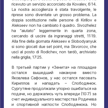
ricevuto un servizio accorciato da Kovalev, 6:14.
La nostra accoglienza è stata travolgente, le
riprese sono diventate un grosso problema. La
doppia sostituzione nelle persone di Kirillov e
Alekseev non ha cambiato il quadro. Sivozhelez
ha “aiutato” leggermente in quarta zona,
cercando di uscire da ingranaggi stretti, 11:19.
Alla fine della giornata Alekseev e Slobodyanyuk
si sono giocati due set point, ma Skvorcov, che
uscì al posto di Rodichev, non tardò, archiviato
nella griglia, 17:25.
В третьей партии у «Зенита» на площадке
остался вышедший накануне вместо
Яковлева Сафонов
,
у нас остался пасовать
Кириллов и нападать – Слободянюк
.
Сургутяне продолжали упорно ошибаться на
подаче
,
но держались чуть впереди
(10:7)
за
счет индивидуального мастерства Родичева
и спортивной наглости Слободянюка
.
Но