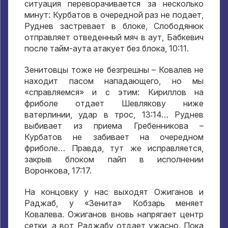
ситуация переворачивается за несколько
минут
:
Курбатов в очередной раз не подает
,
Руднев застревает в блоке
,
Слободянюк
отправляет отведенный мяч в аут
,
Бабкевич
после тайм-аута атакует без блока
, 10:11.
Зенитовцы тоже не безгрешны – Ковалев не
находит пасом нападающего
,
но мы
«справляемся» и с этим
:
Кириллов на
фриболе отдает Шевлякову ниже
ватерлинии
,
удар в трос
, 13:14
… Руднев
выбивает из приема Гребенникова –
Курбатов не забивает на очередном
фриболе… Правда
,
тут же исправляется
,
закрыв блоком пайп в исполнении
Воронкова
, 17:17.
На концовку у нас выходят Ожиганов и
Раджаб
,
у «Зенита» Кобзарь меняет
Ковалева
.
Ожиганов вновь напрягает центр
сетки
,
а вот Раджабу отдает ужасно
.
Пока