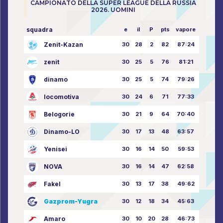
CAMPIONATO DELLA SUPER LEAGUE DELLA RUSSIA
2026. UOMINI
squadra
e
il
P
pts
vapore
Zenit-Kazan
30
28
2
82
87:24
zenit
30
25
5
76
81:21
dinamo
30
25
5
74
79:26
locomotiva
30
24
6
71
77:33
Belogorie
30
21
9
64
70:40
Dinamo-LO
30
17
13
48
63:57
Yenisei
30
16
14
50
59:53
NOVA
30
16
14
47
62:58
Fakel
30
13
17
38
49:62
Gazprom-Yugra
30
12
18
34
45:63
Amaro
30
10
20
28
46:73