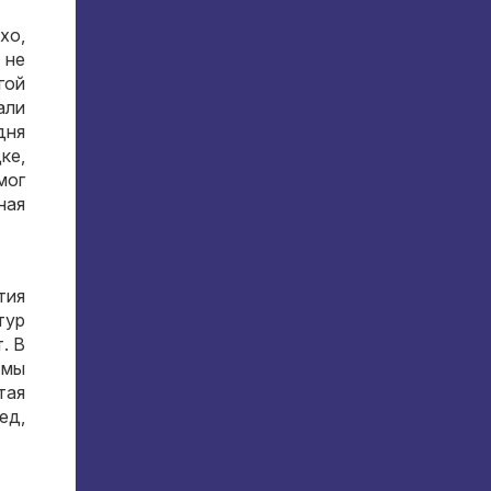
охо
,
 не
гой
али
дня
дке
,
мог
ная
тия
тур
т
.
В
 мы
тая
ред
,