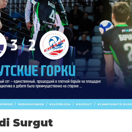
/
/
/
/
YENISEI
KRASNOJARSK
SUPERLEGA
SURGUT
CAMPIONATO RUS
di Surgut