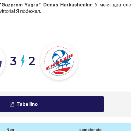
C "Gazprom-Yugra" Denys Harkushenko:
У меня два сл
vittoria!
Я побежал
.
3
2
Tabellino
Non
campionato