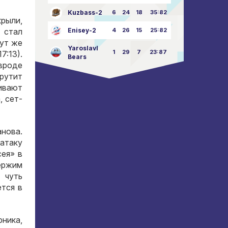
Kuzbass-2
6
24
18
35:82
крыли
,
Enisey-2
4
26
15
25:82
 стал
ут же
Yaroslavl
1
29
7
23:87
7:13).
Bears
вроде
рутит
ивают
а
,
сет-
анова
.
атаку
сея» в
держим
 чуть
ется в
рника
,