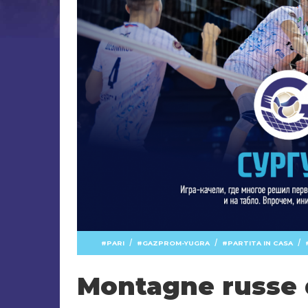
/
/
/
PARI
GAZPROM-YUGRA
PARTITA IN CASA
Montagne russe 