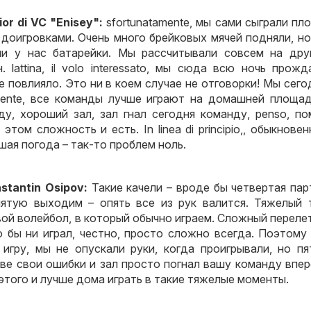
ior di VC "Enisey":
sfortunatamente,
мы сами сыграли пл
 доигровками
.
Очень много брейковых мячей подняли
,
но
и у нас батарейки
.
Мы рассчитывали совсем на дру
н
. lattina, il volo interessato,
мы сюда всю ночь прожд
е повлияло
.
Это ни в коем случае не отговорки
!
Мы сего
mente,
все команды лучше играют на домашней площа
ду
,
хороший зал
,
зал гнал сегодня команду
, penso,
по
в этом сложность и есть
. In linea di principio,,
обыкновен
шая погода – так-то проблем ноль
.
nstantin Osipov:
Такие качели – вроде бы четвертая пар
пятую выходим – опять все из рук валится
.
Тяжелый 
вой волейбол
,
в который обычно играем
.
Сложный переле
о бы ни играл
,
честно
,
просто сложно всегда
.
Поэтому
 игру
,
мы не опускали руки
,
когда проигрывали
,
но пя
ве свои ошибки и зал просто погнал вашу команду впе
 этого и лучше дома играть в такие тяжелые моменты
.