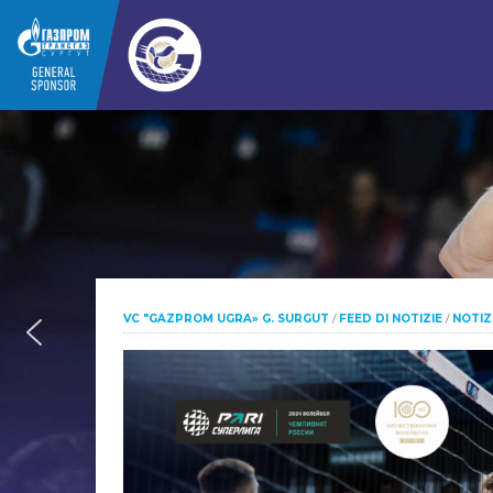
VC "GAZPROM UGRA» G. SURGUT
/
FEED DI NOTIZIE
/
NOTIZ