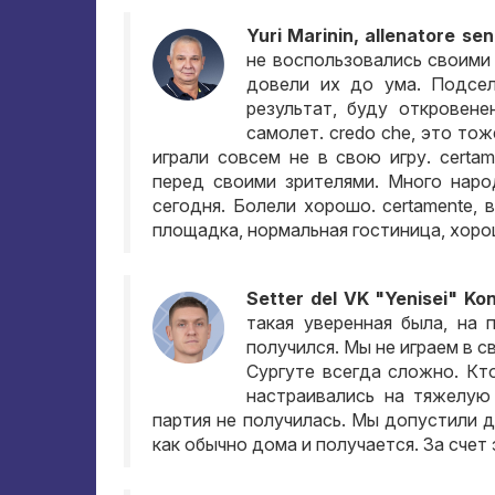
Yuri Marinin, allenatore sen
не воспользовались своими
довели их до ума
.
Подсел
результат
,
буду откровене
самолет
. credo che,
это тож
играли совсем не в свою игру
. certa
перед своими зрителями
.
Много наро
сегодня
.
Болели хорошо
. certamente,
площадка
,
нормальная гостиница
,
хоро
Setter del VK "Yenisei" Ko
такая уверенная была
,
на 
получился
.
Мы не играем в с
Сургуте всегда сложно
.
Кт
настраивались на тяжелую
партия не получилась
.
Мы допустили д
как обычно дома и получается
.
За счет