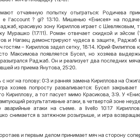
имают отчаянную попытку отыграться
:
Родичева при
, e l'account ? gi? 13:10.
Мишенью «Енисея» на подаче
Раджаб
,
красивую зону Кириллов играет с Шевляковым
,
т
аку Мурашко
(17:11).
Роман отвечает скидкой и эйсом
(1
тов и Нагаец демонстрируют чудеса в защите
,
Раджаб 
 гостям – Кириллов задел сетку
, 18:14.
Юрий Филиппов к
сто Максимова появляется Бусел
,
но хозяева выдерж
,
разыгрался Раджаб
.
Он и реализует два последних мяч
вшей из приема Янутова
, 25:20.
 с ног на голову
: 0:3
и ранняя замена Кириллова на Ожиг
гра хозяев попросту разваливается
:
Бусел закрывает 
то Кириллову
,
а тот пасует мимо Красикова
, 3:9.
У «Ени
ампующий результативные атаки
,
в четвертой зоне неу
е аварийные атаки на съеме
. a livello 10:17
Кириллов
шко снимается в затяжном розыгрыше
,
и игра возвраща
оротаев и первым делом принимает мяч на сторону сопе