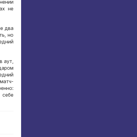
нении
ах не
е два
ть
,
но
едний
в аут
,
даром
едний
матч-
ренно
:
 себе