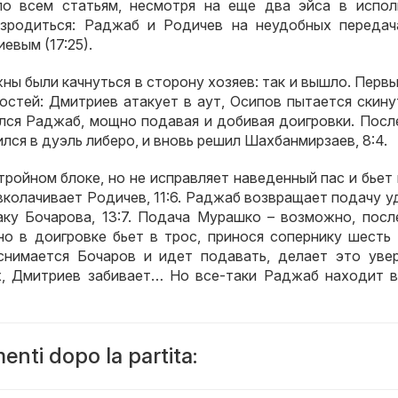
по всем статьям
,
несмотря на еще два эйса в испол
зродиться
:
Раджаб и Родичев на неудобных передач
риевым
(17:25).
жны были качнуться в сторону хозяев
:
так и вышло
.
Первы
гостей
:
Дмитриев атакует в аут
,
Осипов пытается скину
ался Раджаб
,
мощно подавая и добивая доигровки
.
Посл
лся в дуэль либеро
,
и вновь решил Шахбанмирзаев
, 8:4.
тройном блоке
,
но не исправляет наведенный пас и бьет 
вколачивает Родичев
, 11:6.
Раджаб возвращает подачу у
аку Бочарова
, 13:7.
Подача Мурашко – возможно
,
посл
но в доигровке бьет в трос
,
принося сопернику шесть 
снимается Бочаров и идет подавать
,
делает это уве
х
,
Дмитриев забивает… Но все-таки Раджаб находит в
nti dopo la partita: