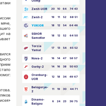
Olimp
атаки
Zenit-UOR
20
10
64
74:43
Zenit-2
19
11
52
68:51
миссии
 мяче
,
YUKIOR
18
12
54
64:46
вшего
дит на
SSHOR
18
12
52
64:50
Samotlor
сывает
Torcia
17
13
54
65:52
Yamal
вился
Nova-2
16
14
47
58:57
дного
прием
Gorky-2
14
16
38
50:63
стало
помог
:
Orenburg-
12
18
34
49:67
UOR
Belogorye-
11
19
30
44:71
атова
.
2
ляков
Dinamo-
нисея»
6
24
23
36:75
Bašgau