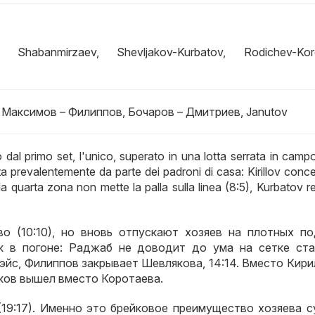
Shabanmirzaev, Shevljakov-Kurbatov, Rodichev-Koro
,
Максимов – Филиппов
,
Бочаров – Дмитриев
, Janutov
 dal primo set, l'unico, superato in una lotta serrata in camp
stata prevalentemente da parte dei padroni di casa: Kirillov con
 quarta zona non mette la palla sulla linea (8:5), Kurbatov re
во
(10:10),
но вновь отпускают хозяев на плотных по
к в погоне
:
Раджаб не доводит до ума на сетке ста
эйс
,
Филиппов закрывает Шевлякова
, 14:14.
Вместо Кири
ков вышел вместо Коротаева
.
19:17).
Именно это брейковое преимущество хозяева с