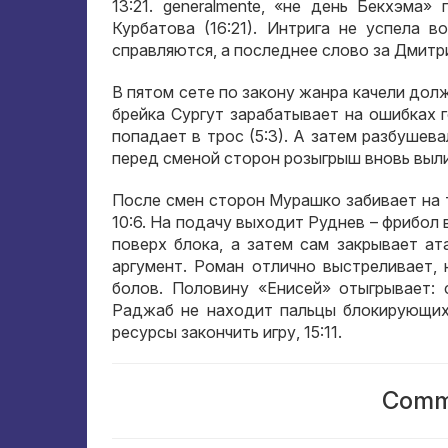
13:21. generalmente,
«не день Бекхэма» 
Курбатова
(16:21).
Интрига не успела во
справляются
,
а последнее слово за Дмит
В пятом сете по закону жанра качели дол
брейка Сургут зарабатывает на ошибках 
попадает в трос
(5:3).
А затем разбушев
перед сменой сторон розыгрыш вновь выли
После смен сторон Мурашко забивает на 
10:6.
На подачу выходит Руднев – фрибол 
поверх блока
,
а затем сам закрывает ат
аргумент
.
Роман отлично выстреливает
,
болов
.
Половину «Енисей» отыгрывает
:
Раджаб не находит пальцы блокирующи
ресурсы закончить игру
, 15:11.
Comme