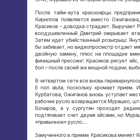
После тайм-аута красноярцы предприн
Кириллов появляется вместо Ожиганова
Красиков – доводка страдает
.
Выручает 
воодушевленный Дмитрий закрывает ат
Затем идет убийственный розыгрыш
:
Яну
бы забивает
,
но видеопросмотр отдает мяч
двойную замену
,
плюс на площадке вме
финишный прессинг
:
Красиков рисует эйс
бол – после своей же мощной подачи
,
выби
В четвертом сете все вновь перевернулось
E non aiuta,
поскольку хромает прием
.
И
Курбатова
,
Ожиганов вновь уступает мес
рабочее русло возвращается Мурашко
,
шт
Бочаров
,
а у сургутян проходят редки
подтягивает счет двумя эйсами
,
но Мура
«привычное» русло…
Замученного в приеме Красикова меняет К