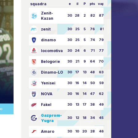
squadra
e
il
P
pts
vapore
Zenit-
30
28
2
82
87:24
Kazan
zenit
30
25
5
76
81:21
dinamo
30
25
5
74
79:26
locomotiva
30
24
6
71
77:33
Belogorie
30
21
9
64
70:40
Dinamo-LO
30
17
13
48
63:57
Yenisei
30
16
14
50
59:53
NOVA
30
16
14
47
62:58
Fakel
30
13
17
38
49:62
SO
Gazprom-
30
12
18
34
45:63
Yugra
Amaro
30
10
20
28
46:73