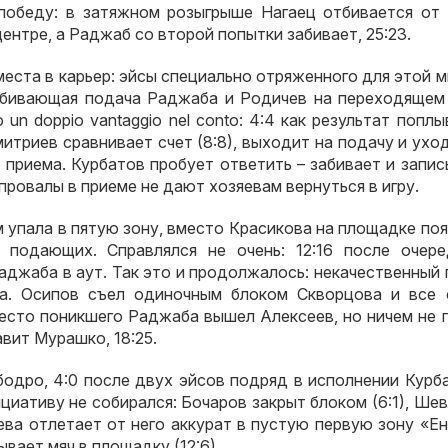
победу
:
в затяжном розыгрыше Нагаец отбивается от 
центре
,
а Раджаб со второй попытки забивает
, 25:23.
места в карьер
:
эйсы специально отряженного для этой 
бивающая подача Раджаба и Родичев на переходящем
ndo un doppio vantaggio nel conto: 4:4
как результат поплы
итриев сравнивает счет
(8:8),
выходит на подачу и ухо
о приема
.
Курбатов пробует ответить – забивает и запи
провалы в приеме не дают хозяевам вернуться в игру
.
 упала в пятую зону
,
вместо Красикова на площадке поя
я подающих
.
Справлялся не очень
: 12:16
после очере
аджаба в аут
.
Так это и продолжалось
:
некачественный 
а
.
Осипов съел одиночным блоком Скворцова и все 
место поникшего Раджаба вышел Алексеев
,
но ничем не 
авит Мурашко
, 18:25.
 бодро
, 4:0
после двух эйсов подряд в исполнении Курб
ициативу не собирался
:
Бочаров закрыт блоком
(6:1),
Шев
ва отлетает от него аккурат в пустую первую зону «Е
ывает мяч в площадку
(12:6).