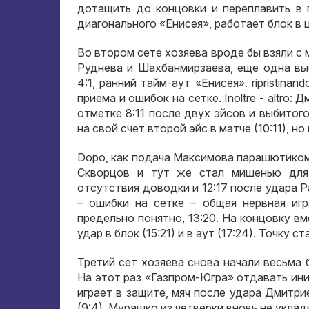
дотащить до концовки и переплавить в 
диагонального «Енисея»
,
работает блок в 
Во втором сете хозяева вроде бы взяли с 
Руднева и Шахбанмирзаева
,
еще одна вы
4:1,
ранний тайм-аут «Енисея»
. ripristina
приема и ошибок на сетке
. Inoltre - altro:
Дм
отметке
8:11
после двух эйсов и выбитог
на свой счет второй эйс в матче
(10:11),
но 
Dopo,
как подача Максимова парашютиком
Скворцов и тут же стал мишенью дл
отсутствия доводки и
12:17
после удара Р
– ошибки на сетке – общая нервная игр
предельно понятно
, 13:20.
На концовку в
удар в блок
(15:21)
и в аут
(17:24).
Точку ст
Третий сет хозяева снова начали весьма
На этот раз «Газпром-Югра» отдавать ин
играет в защите
,
мяч после удара Дмитрие
(9:4),
Мурашко из четверки вновь не уклад