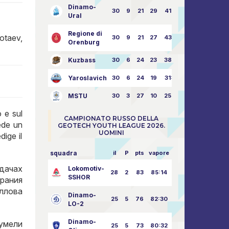
Dinamo-
30
9
21
29
41:70
Ural
Regione di
taev,
30
9
21
27
43:73
Orenburg
Kuzbass
30
6
24
23
38:76
Yaroslavich
30
6
24
19
31:80
MSTU
30
3
27
10
25:87
o e sul
CAMPIONATO RUSSO DELLA
cede un
GEOTECH YOUTH LEAGUE 2026.
UOMINI
dige il
squadra
il
P
pts
vapore
дачах
Lokomotiv-
28
2
83
85:14
SSHOR
рания
ллова
Dinamo-
25
5
76
82:30
LO-2
Dinamo-
умели
25
5
73
80:32