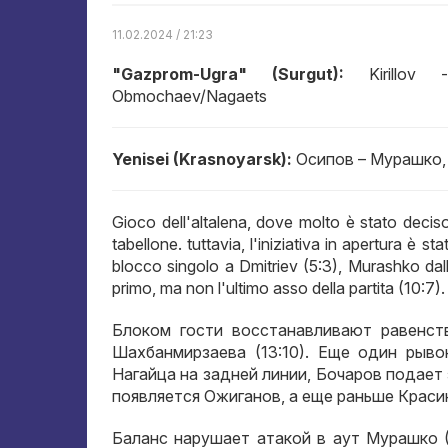
11.02.2024 / 21:23
"Gazprom-Ugra" (Surgut):
Kirillov - 
Obmochaev/Nagaets
Yenisei (Krasnoyarsk):
Осипов – Мурашко
Gioco dell'altalena, dove molto è stato deciso
tabellone. tuttavia, l'iniziativa in apertura è 
blocco singolo a Dmitriev (5:3), Murashko dalla
primo, ma non l'ultimo asso della partita (10:7).
Блоком гости восстанавливают равенст
Шахбанмирзаева
(13:10).
Еще один рыво
Нагайца на задней линии
,
Бочаров подает 
появляется Ожиганов
,
а еще раньше Краси
Баланс нарушает атакой в аут Мурашко
(