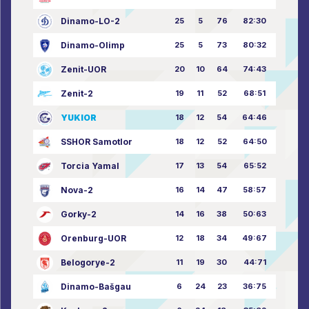
Dinamo-LO-2
25
5
76
82:30
Dinamo-Olimp
25
5
73
80:32
Zenit-UOR
20
10
64
74:43
Zenit-2
19
11
52
68:51
YUKIOR
18
12
54
64:46
SSHOR Samotlor
18
12
52
64:50
Torcia Yamal
17
13
54
65:52
Nova-2
16
14
47
58:57
Gorky-2
14
16
38
50:63
Orenburg-UOR
12
18
34
49:67
Belogorye-2
11
19
30
44:71
Dinamo-Bašgau
6
24
23
36:75