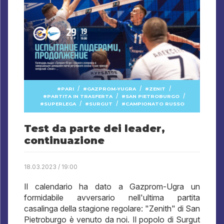
/
/
/
PARI
GAZPROM-YUGRA
ZENIT
/
/
PARTITA IN TRASFERTA
SAN PIETROBURGO
/
/
SUPERLEGA
SURGUT
CAMPIONATO RUSSO
Test da parte dei leader,
continuazione
18.03.2023 / 19:00
Il calendario ha dato a Gazprom-Ugra un
formidabile avversario nell'ultima partita
casalinga della stagione regolare: "Zenith" di San
Pietroburgo è venuto da noi. Il popolo di Surgut