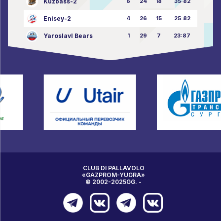
Kuzbass-2
6
24
18
35:82
Enisey-2
4
26
15
25:82
Yaroslavl Bears
1
29
7
23:87
CLUB DI PALLAVOLO
«GAZPROM-YUGRA»
© 2002-2025GG. -