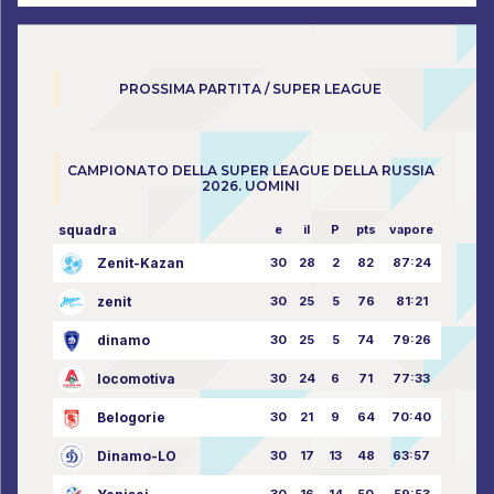
PROSSIMA PARTITA / SUPER LEAGUE
CAMPIONATO DELLA SUPER LEAGUE DELLA RUSSIA
2026. UOMINI
squadra
e
il
P
pts
vapore
Zenit-Kazan
30
28
2
82
87:24
zenit
30
25
5
76
81:21
dinamo
30
25
5
74
79:26
locomotiva
30
24
6
71
77:33
Belogorie
30
21
9
64
70:40
Dinamo-LO
30
17
13
48
63:57