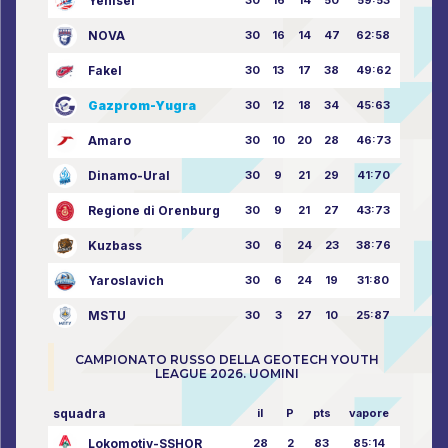
Yenisei
30
16
14
50
59:53
NOVA
30
16
14
47
62:58
Fakel
30
13
17
38
49:62
Gazprom-Yugra
30
12
18
34
45:63
Amaro
30
10
20
28
46:73
Dinamo-Ural
30
9
21
29
41:70
Regione di Orenburg
30
9
21
27
43:73
Kuzbass
30
6
24
23
38:76
Yaroslavich
30
6
24
19
31:80
MSTU
30
3
27
10
25:87
CAMPIONATO RUSSO DELLA GEOTECH YOUTH
LEAGUE 2026. UOMINI
squadra
il
P
pts
vapore
Lokomotiv-SSHOR
28
2
83
85:14