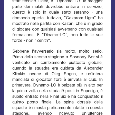
staff tecnico. l'idea, a "Dynamo-LO" la maggior
parte dei malati dovrebbe entrare in servizio,
questo è solo in quale stato saranno - una
domanda aperta. tuttavia, "Gazprom-Ugra" ha
mostrato nella partita con Kazan, che è in grado
di giocare con qualsiasi avversario con qualsiasi
formazione. E "Dinamo-LO", con tutte le sue
forze - non "Zenith".
Sebbene l'avversario sia molto, molto serio.
Prima della scorsa stagione a Sosnovy Bor si è
verificato un cambiamento piuttosto globale,
quando la squadra era guidata da Alexander
Klimkin invece di Oleg Sogrin, e un'intera
manciata di giocatori forti è arrivata al club. In
primavera, Dynamo-LO è balzata più in alto per
la prima volta nella storia 9 posti in Superliga, è
subito entrato nella Final Six e ha conquistato il
quinto posto finale. La spina dorsale della
squadra è rimasta praticamente intatta in questa
stagione., avendo ricevuto un'ulteriore