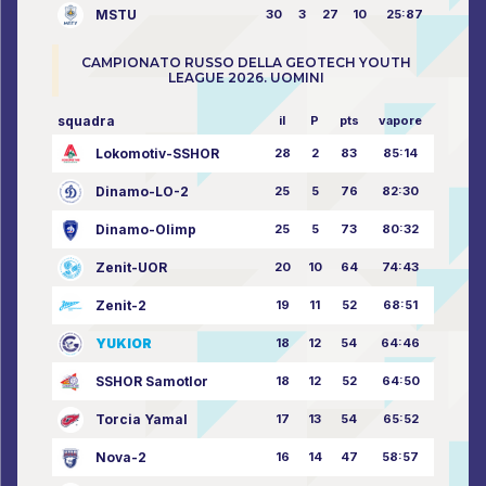
MSTU
30
3
27
10
25:87
CAMPIONATO RUSSO DELLA GEOTECH YOUTH
LEAGUE 2026. UOMINI
squadra
il
P
pts
vapore
Lokomotiv-SSHOR
28
2
83
85:14
Dinamo-LO-2
25
5
76
82:30
Dinamo-Olimp
25
5
73
80:32
Zenit-UOR
20
10
64
74:43
Zenit-2
19
11
52
68:51
YUKIOR
18
12
54
64:46
SSHOR Samotlor
18
12
52
64:50
Torcia Yamal
17
13
54
65:52
Nova-2
16
14
47
58:57