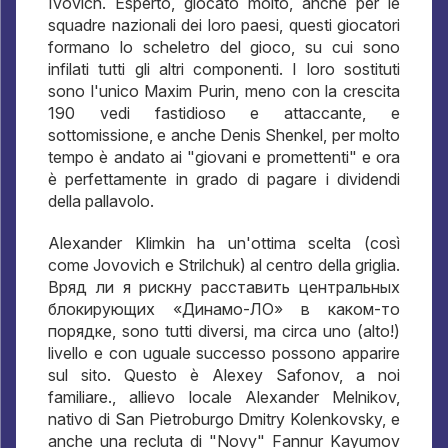
Ivovich. Esperto, giocato molto, anche per le
squadre nazionali dei loro paesi, questi giocatori
formano lo scheletro del gioco, su cui sono
infilati tutti gli altri componenti. I loro sostituti
sono l'unico Maxim Purin, meno con la crescita
190 vedi fastidioso e attaccante, e
sottomissione, e anche Denis Shenkel, per molto
tempo è andato ai "giovani e promettenti" e ora
è perfettamente in grado di pagare i dividendi
della pallavolo.
Alexander Klimkin ha un'ottima scelta (così
come Jovovich e Strilchuk) al centro della griglia.
Вряд ли я рискну расставить центральных
блокирующих «Динамо-ЛО» в каком-то
порядке
, sono tutti diversi, ma circa uno (alto!)
livello e con uguale successo possono apparire
sul sito. Questo è Alexey Safonov, a noi
familiare., allievo locale Alexander Melnikov,
nativo di San Pietroburgo Dmitry Kolenkovsky, e
anche una recluta di "Novy" Fannur Kayumov