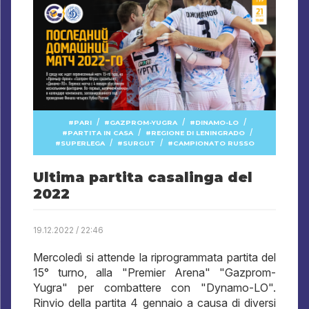
/
/
/
PARI
GAZPROM-YUGRA
DINAMO-LO
/
/
PARTITA IN CASA
REGIONE DI LENINGRADO
/
/
SUPERLEGA
SURGUT
CAMPIONATO RUSSO
Ultima partita casalinga del
2022
19.12.2022 / 22:46
Mercoledì si attende la riprogrammata partita del
15° turno, alla "Premier Arena" "Gazprom-
Yugra" per combattere con "Dynamo-LO".
Rinvio della partita 4 gennaio a causa di diversi