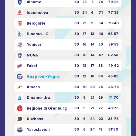
dinamo
30
25
5
74
79:26
locomotiva
30
24
6
71
77:33
Belogorie
30
21
9
64
70:40
Dinamo-LO
30
17
13
48
63:57
Yenisei
30
16
14
50
59:53
NOVA
30
16
14
47
62:58
Fakel
30
13
17
38
49:62
Gazprom-Yugra
30
12
18
34
45:63
Amaro
30
10
20
28
46:73
Dinamo-Ural
30
9
21
29
41:70
Regione di Orenburg
30
9
21
27
43:73
Kuzbass
30
6
24
23
38:76
Yaroslavich
30
6
24
19
31:80