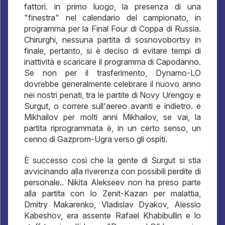
fattori. in primo luogo, la presenza di una
"finestra" nel calendario del campionato, in
programma per la Final Four di Coppa di Russia.
Chirurghi, nessuna partita di sosnovobortsy in
finale, pertanto, si è deciso di evitare tempi di
inattività e scaricare il programma di Capodanno.
Se non per il trasferimento, Dynamo-LO
dovrebbe generalmente celebrare il nuovo anno
nei nostri penati, tra le partite di Novy Urengoy e
Surgut, o correre sull'aereo avanti e indietro. e
Mikhailov per molti anni Mikhailov, se vai, la
partita riprogrammata è, in un certo senso, un
cenno di Gazprom-Ugra verso gli ospiti.
È successo così che la gente di Surgut si stia
avvicinando alla riverenza con possibili perdite di
personale.. Nikita Alekseev non ha preso parte
alla partita con lo Zenit-Kazan per malattia,
Dmitry Makarenko, Vladislav Dyakov, Alessio
Kabeshov, era assente Rafael Khabibullin e lo