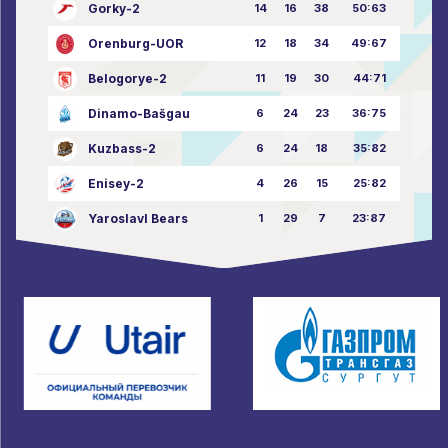
Gorky-2
14
16
38
50:63
Orenburg-UOR
12
18
34
49:67
Belogorye-2
11
19
30
44:71
Dinamo-Bašgau
6
24
23
36:75
Kuzbass-2
6
24
18
35:82
Enisey-2
4
26
15
25:82
Yaroslavl Bears
1
29
7
23:87