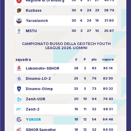
Regione di Orenburg
Kuzbass
30
6
24
23
38:76
Yaroslavich
30
6
24
19
31:80
MSTU
30
3
27
10
25:87
CAMPIONATO RUSSO DELLA GEOTECH YOUTH
LEAGUE 2026. UOMINI
squadra
il
P
pts
vapore
Lokomotiv-SSHOR
28
2
83
85:14
Dinamo-LO-2
25
5
76
82:30
Dinamo-Olimp
25
5
73
80:32
Zenit-UOR
20
10
64
74:43
Zenit-2
19
11
52
68:51
YUKIOR
18
12
54
64:46
SSHOR Samotlor
18
12
52
64:50