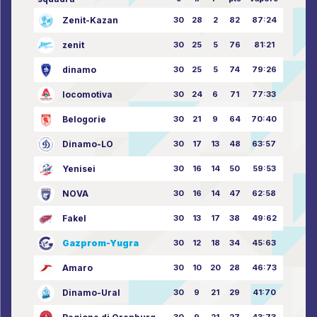
Zenit-Kazan
30
28
2
82
87:24
zenit
30
25
5
76
81:21
dinamo
30
25
5
74
79:26
locomotiva
30
24
6
71
77:33
Belogorie
30
21
9
64
70:40
Dinamo-LO
30
17
13
48
63:57
Yenisei
30
16
14
50
59:53
NOVA
30
16
14
47
62:58
Fakel
30
13
17
38
49:62
Gazprom-Yugra
30
12
18
34
45:63
Amaro
30
10
20
28
46:73
Dinamo-Ural
30
9
21
29
41:70
30
9
21
27
43:73