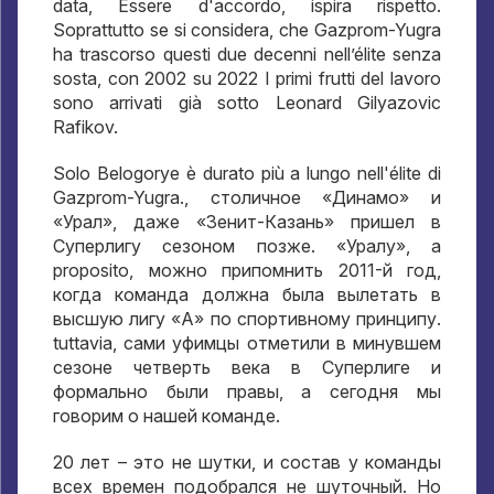
data, Essere d'accordo, ispira rispetto.
Soprattutto se si considera, che Gazprom-Yugra
ha trascorso questi due decenni nell’élite senza
sosta, con 2002 su 2022 I primi frutti del lavoro
sono arrivati ​​già sotto Leonard Gilyazovic
Rafikov.
Solo Belogorye è durato più a lungo nell'élite di
Gazprom-Yugra.,
столичное «Динамо» и
«Урал»
,
даже «Зенит-Казань» пришел в
Суперлигу сезоном позже
.
«Уралу»
, a
proposito,
можно припомнить 2011-й год
,
когда команда должна была вылетать в
высшую лигу «А» по спортивному принципу
.
tuttavia,
сами уфимцы отметили в минувшем
сезоне четверть века в Суперлиге и
формально были правы
,
а сегодня мы
говорим о нашей команде
.
20
лет – это не шутки
,
и состав у команды
всех времен подобрался не шуточный
.
Но