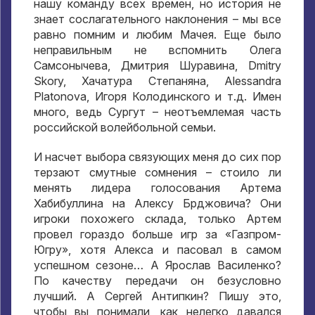
нашу команду всех времен
,
но история не
знает сослагательного наклонения – мы все
равно помним и любим Мачея
.
Еще было
неправильным не вспомнить Олега
Самсонычева
,
Дмитрия Шуравина
, Dmitry
Skory,
Хачатура Степаняна
, Alessandra
Platonova,
Игоря Колодинского и т.д
.
Имен
много
,
ведь Сургут – неотъемлемая часть
российской волейбольной семьи
.
И насчет выбора связующих меня до сих пор
терзают смутные сомнения – стоило ли
менять лидера голосования Артема
Хабибуллина на Алексу Брджовича
?
Они
игроки похожего склада
,
только Артем
провел гораздо больше игр за «Газпром-
Югру»
,
хотя Алекса и пасовал в самом
успешном сезоне… А Ярослав Василенко
?
По качеству передачи он безусловно
лучший
.
А Сергей Антипкин
?
Пишу это
,
чтобы вы понимали
,
как нелегко давался