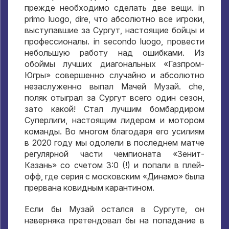
прежде необходимо сделать две вещи
. in
primo luogo, dire,
что абсолютно все игроки
,
выступавшие за Сургут
,
настоящие бойцы и
профессионалы
. in secondo luogo,
провести
небольшую работу над ошибками
.
Из
обоймы лучших диагональных «Газпром-
Югры» совершенно случайно и абсолютно
незаслуженно выпал Мачей Музай
. che,
поляк отыграл за Сургут всего один сезон
,
зато какой
!
Стал лучшим бомбардиром
Суперлиги
,
настоящим лидером и мотором
команды
.
Во многом благодаря его усилиям
в
2020
году мы одолели в последнем матче
регулярной части чемпионата «Зенит-
Казань» со счетом
3:0 (!)
и попали в плей-
офф
,
где серия с московским «Динамо» была
прервана ковидным карантином
.
Если бы Музай остался в Сургуте
,
он
наверняка претендовал бы на попадание в