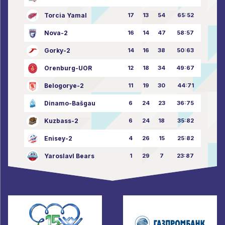
Torcia Yamal
17
13
54
65:52
Nova-2
16
14
47
58:57
Gorky-2
14
16
38
50:63
Orenburg-UOR
12
18
34
49:67
Belogorye-2
11
19
30
44:71
Dinamo-Bašgau
6
24
23
36:75
Kuzbass-2
6
24
18
35:82
Enisey-2
4
26
15
25:82
Yaroslavl Bears
1
29
7
23:87