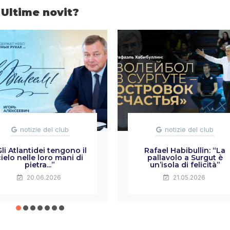
Ultime novit?
notizie del club
notizie del club
Gli Atlantidei tengono il
Rafael Habibullin: “La
cielo nelle loro mani di
pallavolo a Surgut è
pietra...”
un’isola di felicità”
20.06.2026
21.05.2026