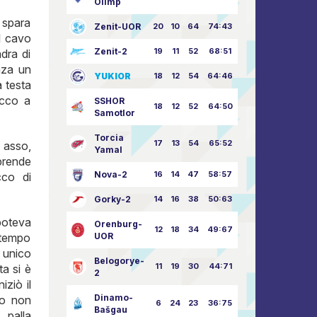
Olimp
y spara
Zenit-UOR
20
10
64
74:43
l cavo
Zenit-2
19
11
52
68:51
adra di
nza un
YUKIOR
18
12
54
64:46
a testa
occo a
SSHOR
18
12
52
64:50
Samotlor
Torcia
17
13
54
65:52
o asso,
Yamal
iprende
Nova-2
16
14
47
58:57
cco di
Gorky-2
14
16
38
50:63
poteva
Orenburg-
12
18
34
49:67
 tempo
UOR
 unico
Belogorye-
11
19
30
44:71
ta si è
2
iziò il
Dinamo-
eo non
6
24
23
36:75
Bašgau
 palla