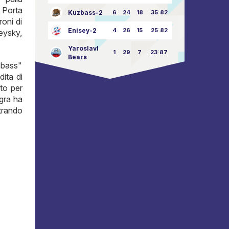
 Porta
Kuzbass-2
6
24
18
35:82
roni di
Enisey-2
4
26
15
25:82
reysky,
Yaroslavl
1
29
7
23:87
Bears
zbass"
dita di
to per
ugra ha
trando