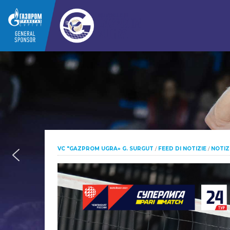
VC "GAZPROM UGRA» G. SURGUT
/
FEED DI NOTIZIE
/
NOTIZ