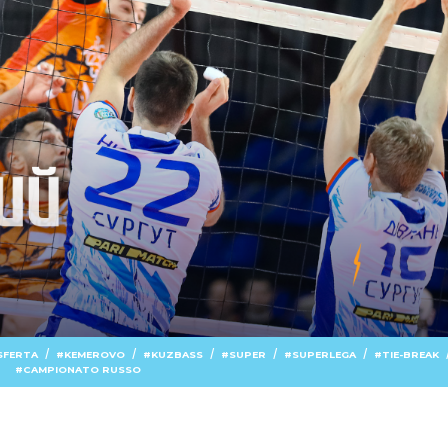
/
/
/
/
/
SFERTA
KEMEROVO
KUZBASS
SUPER
SUPERLEGA
TIE-BREAK
CAMPIONATO RUSSO