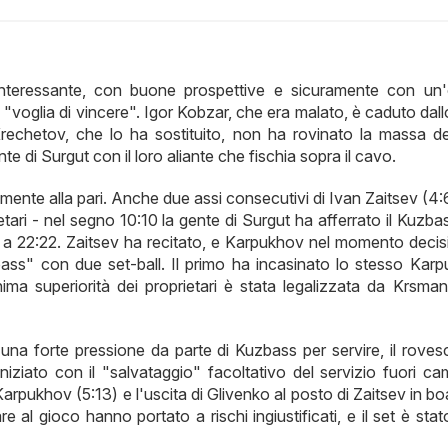
 interessante, con buone prospettive e sicuramente con un'
voglia di vincere". Igor Kobzar, che era malato, è caduto dall
rechetov, che lo ha sostituito, non ha rovinato la massa de
te di Surgut con il loro aliante che fischia sopra il cavo.
utamente alla pari. Anche due assi consecutivi di Ivan Zaitsev (4
ietari - nel segno 10:10 la gente di Surgut ha afferrato il Kuzb
o a 22:22. Zaitsev ha recitato, e Karpukhov nel momento decis
ss" con due set-ball. Il primo ha incasinato lo stesso Karp
ma superiorità dei proprietari è stata legalizzata da Krsman
a forte pressione da parte di Kuzbass per servire, il rovesc
niziato con il "salvataggio" facoltativo del servizio fuori ca
pukhov (5:13) e l'uscita di Glivenko al posto di Zaitsev in bo
re al gioco hanno portato a rischi ingiustificati, e il set è sta