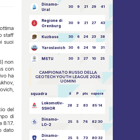
Dinamo-
30
9
21
29
41:70
Ural
Regione di
30
9
21
27
43:73
Orenburg
ottima
o staff
Kuzbass
30
6
24
23
38:76
i suoi
Yaroslavich
30
6
24
19
31:80
MSTU
30
3
27
10
25:87
:6) non
ass con
CAMPIONATO RUSSO DELLA
ivo ha
GEOTECH YOUTH LEAGUE 2026.
UOMINI
ukhov,
ovich,
squadra
il
P
pts
vapore
Lokomotiv-
28
2
83
85:14
SSHOR
io del
mpo di
Dinamo-
25
5
76
82:30
a 8:17.
LO-2
to dato
Dinamo-
25
5
73
80:32