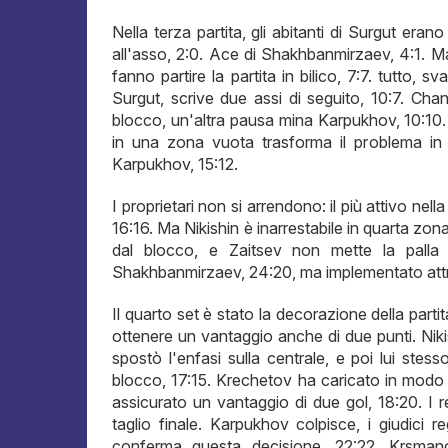
Nella terza partita, gli abitanti di Surgut era
all'asso, 2:0. Ace di Shakhbanmirzaev, 4:1. Ma
fanno partire la partita in bilico, 7:7. tutto, s
Surgut, scrive due assi di seguito, 10:7. Cha
blocco, un'altra pausa mina Karpukhov, 10:10. 
in una zona vuota trasforma il problema in
Karpukhov, 15:12.
I proprietari non si arrendono: il più attivo n
16:16. Ma Nikishin è inarrestabile in quarta zon
dal blocco, e Zaitsev non mette la palla i
Shakhbanmirzaev, 24:20, ma implementato attra
Il quarto set è stato la decorazione della par
ottenere un vantaggio anche di due punti. Niki
spostò l'enfasi sulla centrale, e poi lui ste
blocco, 17:15. Krechetov ha caricato in modo un
assicurato un vantaggio di due gol, 18:20. I re
taglio finale. Karpukhov colpisce, i giudici 
conferma questa decisione, 22:22. Krsmanov