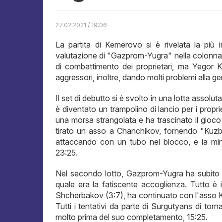
27.02.2021 / 19:06
La partita di Kemerovo si è rivelata la più
valutazione di "Gazprom-Yugra" nella colonna "
di combattimento dei proprietari, ma Yegor K
aggressori, inoltre, dando molti problemi alla gen
Il set di debutto si è svolto in una lotta assol
è diventato un trampolino di lancio per i propr
una morsa strangolata e ha trascinato il gioc
tirato un asso a Chanchikov, fornendo "Kuzba
attaccando con un tubo nel blocco, e la mini
23:25.
Nel secondo lotto, Gazprom-Yugra ha subito un
quale era la fatiscente accoglienza. Tutto è i
Shcherbakov (3:7), ha continuato con l'asso Kar
Tutti i tentativi da parte di Surgutyans di torna
molto prima del suo completamento, 15:25.