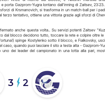
o e porta Gazprom-Yugra lontano dall'inning di Zaitsev, 23:23.
i sforzi di Krsmanovich, si trasforma in un match-ball per i pad
l terzo tentativo, ottiene una vittoria grazie agli sforzi di Che
confermato anche questa volta.. Su servizi potenti Zaitsev "Ku
o dal blocco decidono tutto, toccare la rete e colpire oltre le 
ortuna!) spinge Kostylenko sotto il blocco, e Fialkovsky, usci
Quel caso, quando puoi lasciare il sito a testa alta - Gazprom-Y
o uno dei leader del campionato in una lotta alla pari, mos
3
2