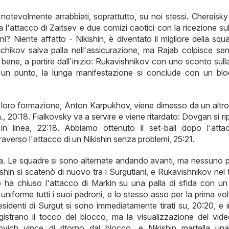
no notevolmente arrabbiati, soprattutto, su noi stessi. Chereisk
 l'attacco di Zaitsev e due comizi caotici con la ricezione su
vanì? Niente affatto - Nikishin, è diventato il migliore della squ
nchikov salva palla nell'assicurazione, ma Rajab colpisce se
bene, a partire dall'inizio: Rukavishnikov con uno sconto sull
 un punto, la lunga manifestazione si conclude con un bl
ella loro formazione, Anton Karpukhov, viene dimesso da un altr
a., 20:18. Fialkovsky va a servire e viene ritardato: Dovgan si r
n linea, 22:18. Abbiamo ottenuto il set-ball dopo l'atta
verso l'attacco di un Nikishin senza problemi, 25:21.
tita. Le squadre si sono alternate andando avanti, ma nessuno 
shin si scatenò di nuovo tra i Surgutiani, e Rukavishnikov nel
sso ha chiuso l'attacco di Markin su una palla di sfida con un
iforme tutti i suoi padroni, e lo stesso asso per la prima vol
sidenti di Surgut si sono immediatamente tirati su, 20:20, e in
registrano il tocco del blocco, ma la visualizzazione del vid
ich vince di ritorno dal blocco, e Nikishin martella una