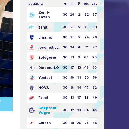
squadra
e
il
P
pts
vapore
Zenit-
30
28
2
82
87:24
Kazan
zenit
30
25
5
76
81:21
dinamo
30
25
5
74
79:26
locomotiva
30
24
6
71
77:33
Belogorie
30
21
9
64
70:40
Dinamo-LO
30
17
13
48
63:57
Yenisei
30
16
14
50
59:53
NOVA
30
16
14
47
62:58
Fakel
30
13
17
38
49:62
/
Gazprom-
30
12
18
34
45:63
Yugra
Amaro
30
10
20
28
46:73