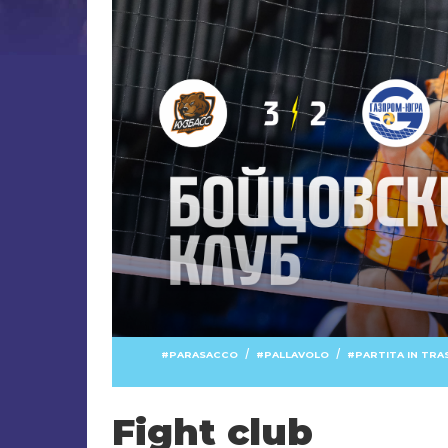
/
/
PARASACCO
PALLAVOLO
PARTITA IN TRA
Fight club