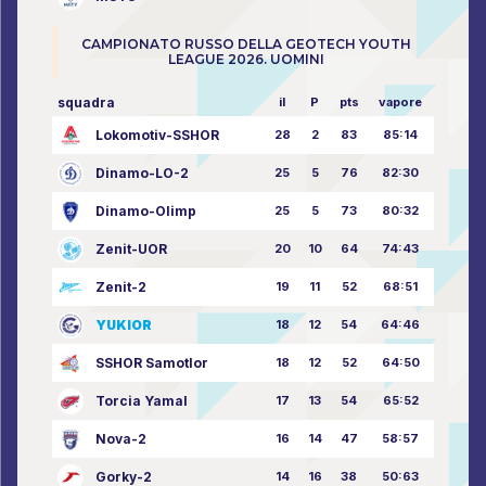
CAMPIONATO RUSSO DELLA GEOTECH YOUTH
LEAGUE 2026. UOMINI
squadra
il
P
pts
vapore
Lokomotiv-SSHOR
28
2
83
85:14
Dinamo-LO-2
25
5
76
82:30
Dinamo-Olimp
25
5
73
80:32
Zenit-UOR
20
10
64
74:43
Zenit-2
19
11
52
68:51
YUKIOR
18
12
54
64:46
SSHOR Samotlor
18
12
52
64:50
Torcia Yamal
17
13
54
65:52
Nova-2
16
14
47
58:57
Gorky-2
14
16
38
50:63