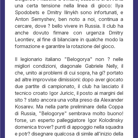
una certa tensione nella linea di gioco: Ilya
Spodobets e Dmitry Ilinykh sono infortunati, e
Anton Semyshev, ben noto a noi, continua a
cercare, dove ? bello vivere in Russia. Il club ha
anche dovuto firmare con urgenza Dmitry
Leontiev, al fine di bilanciare in qualche modo la
formazione e garantire la rotazione del gioco.
Il legionario italiano "Belogorya" non ? nelle
migliori condizioni, diagonale Gabriele Nelly, il
che, unito ai problemi di cui sopra, ha gi? portato
ad altre improvvise dimissioni: dopo aver giocato
due partite di campionato, il club ha lasciato il
tecnico croato Igor Juricic, il posto ai margini del
sito ? stato ancora una volta preso da Alexander
Kosarev. Ma nella parte preliminare della Coppa
di Russia, "Belogorye" sembrava molto buono!
forse, un esperto palleggiatore Igor Kolodinsky
domenica trover? punti di appoggio nella squadra
e potr? disegnare qualcosa di simile all'inizio della