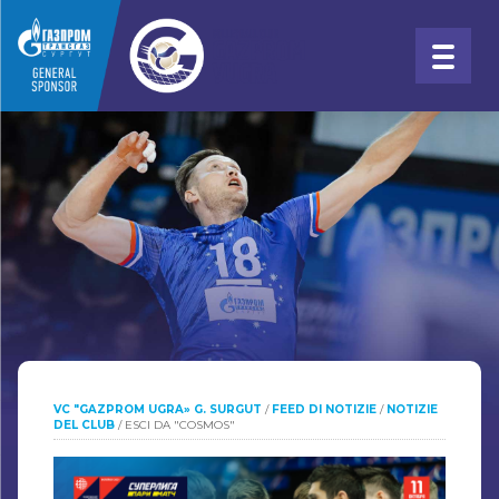
VC "GAZPROM UGRA» G. SURGUT
/
FEED DI NOTIZIE
/
NOTIZIE
DEL CLUB
/
ESCI DA "COSMOS"