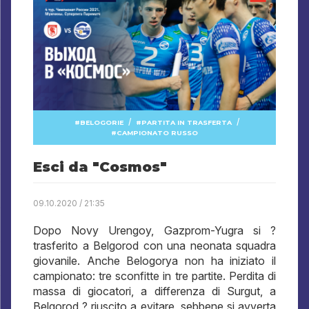
/
/
BELOGORIE
PARTITA IN TRASFERTA
CAMPIONATO RUSSO
Esci da "Cosmos"
09.10.2020 / 21:35
Dopo Novy Urengoy, Gazprom-Yugra si ?
trasferito a Belgorod con una neonata squadra
giovanile. Anche Belogorya non ha iniziato il
campionato: tre sconfitte in tre partite. Perdita di
massa di giocatori, a differenza di Surgut, a
Belgorod ? riuscito a evitare, sebbene si avverta