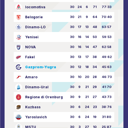
locomotiva
30
24
6
71
77:33
Belogorie
30
21
9
64
70:40
Dinamo-LO
30
17
13
48
63:57
Yenisei
30
16
14
50
59:53
NOVA
30
16
14
47
62:58
Fakel
30
13
17
38
49:62
Gazprom-Yugra
30
12
18
34
45:63
Amaro
30
10
20
28
46:73
Dinamo-Ural
30
9
21
29
41:70
Regione di Orenburg
30
9
21
27
43:73
Kuzbass
30
6
24
23
38:76
Yaroslavich
30
6
24
19
31:80
MSTU
30
3
27
10
25:87