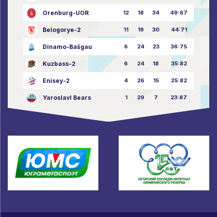
Orenburg-UOR
12
18
34
49:67
Belogorye-2
11
19
30
44:71
Dinamo-Bašgau
6
24
23
36:75
Kuzbass-2
6
24
18
35:82
Enisey-2
4
26
15
25:82
Yaroslavl Bears
1
29
7
23:87