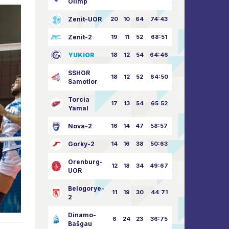
Olimp
Zenit-UOR
20
10
64
74:43
Zenit-2
19
11
52
68:51
YUKIOR
18
12
54
64:46
SSHOR
18
12
52
64:50
Samotlor
Torcia
17
13
54
65:52
Yamal
Nova-2
16
14
47
58:57
Gorky-2
14
16
38
50:63
Orenburg-
12
18
34
49:67
UOR
Belogorye-
11
19
30
44:71
2
Dinamo-
6
24
23
36:75
Bašgau