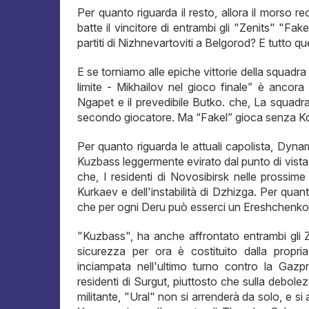
Per quanto riguarda il resto, allora il morso 
batte il vincitore di entrambi gli "Zenits" "Fak
partiti di Nizhnevartoviti a Belgorod? E tutto q
E se torniamo alle epiche vittorie della squad
limite - Mikhailov nel gioco finale” è ancora 
Ngapet e il prevedibile Butko. che, La squadr
secondo giocatore. Ma “Fakel” gioca senza Ko
Per quanto riguarda le attuali capolista, Dyn
Kuzbass leggermente evirato dal punto di vista 
che, I residenti di Novosibirsk nelle prossime 
Kurkaev e dell'instabilità di Dzhizga. Per quan
che per ogni Deru può esserci un Ereshchenko 
"Kuzbass", ha anche affrontato entrambi gli Z
sicurezza per ora è costituito dalla propri
inciampata nell'ultimo turno contro la Gazpro
residenti di Surgut, piuttosto che sulla debol
militante, "Ural" non si arrenderà da solo, e s