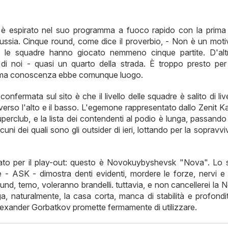
 è espirato nel suo programma a fuoco rapido con la prima
 Russia. Cinque round, come dice il proverbio, - Non è un moti
te le squadre hanno giocato nemmeno cinque partite. D'alt
di noi - quasi un quarto della strada. È troppo presto per 
issima conoscenza ebbe comunque luogo.
nfermata sul sito è che il livello delle squadre è salito di live
rso l'alto e il basso. L'egemone rappresentato dallo Zenit K
perclub, e la lista dei contendenti al podio è lunga, passando
uni dei quali sono gli outsider di ieri, lottando per la sopravv
idato per il play-out: questo è Novokuybyshevsk "Nova". Lo 
- ASK - dimostra denti evidenti, mordere le forze, nervi e 
ound, temo, voleranno brandelli. tuttavia, e non cancellerei la 
lga, naturalmente, la casa corta, manca di stabilità e profond
exander Gorbatkov promette fermamente di utilizzare.