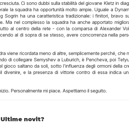
sciuta. Ci sono dubbi sulla stabilità del giovane Kletz in dia
nerale la squadra ha opportunità molto ampie. Uguale a Dyna
g Sogrin ha una caratteristica tradizionale: i finitori, bravo s
lte. Ma nel complesso la squadra ha anche apportato miglior
attutto al centro della rete - con la comparsa di Alexander Vo
cendo al di sopra di se stesso, avere concorrenza nella pers
ra viene ricordata meno di altre, semplicemente perché, che 
ndo di collegare Semyshev a Luburich, è Pencheva, poi Tetyu
del gioco saltano da soli, sotto l'influenza degli ormoni della cr
 divenire, e la presenza di vittorie contro di essa indica u
nizio. Personalmente mi piace. Aspettiamo il seguito.
Ultime novit?