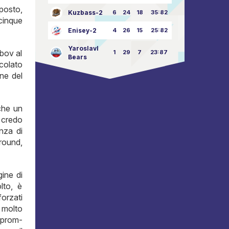
 posto,
Kuzbass-2
6
24
18
35:82
 cinque
Enisey-2
4
26
15
25:82
Yaroslavl
bov al
1
29
7
23:87
Bears
icolato
ne del
che un
. credo
enza di
 round,
ine di
lto, è
orzati
 molto
azprom-