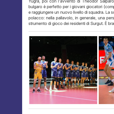
Yugra, poi con l'avvento di Theodor Salparov
bulgaro è perfetto per i giovani giocatori (co
e raggiungere un nuovo livello di squadra. La s
polacco: nella pallavolo, in generale, una per
strumento di gioco dei residenti di Surgut. È bra