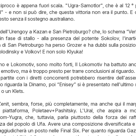
reciproco è appena fuori scala. "Ugra-Samotlor", che è al 12 °
el" - e non si può dire, che questa vittoria non era il punto. E
uesto senza il sostegno australiano.
ra dell'Urengoy a Kazan e San Pietroburgo? che, lo schema “Ver
in fase di stallo - alla presenza del potente Sokolov, l'inart
a di San Pietroburgo ha perso Grozer e ha dubbi sulla posizio
lodinsky e Volkov! E non solo Klyuka!
amo e Lokomotiv, sono molto forti, Il Lokomotiv ha battuto an
emotivo, ma è troppo presto per trarre conclusioni al riguardo
partite con i diretti concorrenti potrebbero risentire dell'ass
to riguarda la Dinamo, poi “Enisey” si è presentato nell'ultimo
o un Klets.
enit, sembra, forse, più completamente, ma anche qui il marg
a piattaforma, Poletaev+Pashitsky. L'Ural, che aspira a mo
m-Yugra, che, tuttavia, parla piuttosto della forza dei raff
ezza del popolo di Ufa. Avere una composizione diversificata e
i aggiudicherà un posto nelle Final Six. Per quanto riguarda G