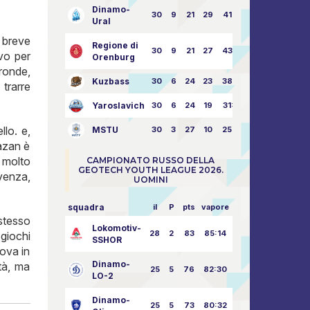
Dinamo-
30
9
21
29
41:70
Ural
 breve
Regione di
30
9
21
27
43:73
vo per
Orenburg
ronde,
Kuzbass
30
6
24
23
38:76
trarre
Yaroslavich
30
6
24
19
31:80
llo. e,
MSTU
30
3
27
10
25:87
azan è
 molto
CAMPIONATO RUSSO DELLA
GEOTECH YOUTH LEAGUE 2026.
ivenza,
UOMINI
squadra
il
P
pts
vapore
stesso
Lokomotiv-
28
2
83
85:14
giochi
SSHOR
Nova in
Dinamo-
ità, ma
25
5
76
82:30
LO-2
Dinamo-
25
5
73
80:32