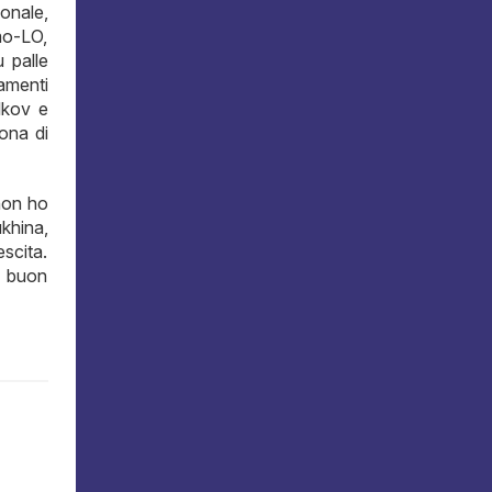
gonale,
mo-LO,
u palle
amenti
lkov e
ona di
non ho
khina,
escita.
n buon