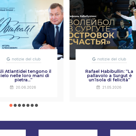
notizie del club
notizie del club
Gli Atlantidei tengono il
Rafael Habibullin: “La
cielo nelle loro mani di
pallavolo a Surgut è
pietra...”
un’isola di felicità”
20.06.2026
21.05.2026