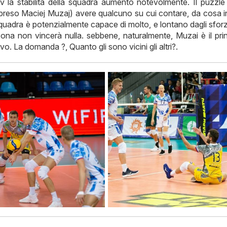
 la stabilità della squadra aumentò notevolmente. Il puzzle 
mpreso Maciej Muzaj) avere qualcuno su cui contare, da cosa in
quadra è potenzialmente capace di molto, e lontano dagli sforz
sona non vincerà nulla. sebbene, naturalmente, Muzai è il prin
vo. La domanda ?, Quanto gli sono vicini gli altri?.