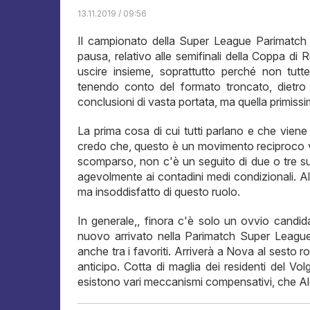
13.11.2019 / 09:56
Il campionato della Super League Parimatch
pausa, relativo alle semifinali della Coppa di
uscire insieme, soprattutto perché non tut
tenendo conto del formato troncato, dietro 
conclusioni di vasta portata, ma quella prim
La prima cosa di cui tutti parlano e che viene co
credo che, questo è un movimento reciproco ve
scomparso, non c'è un seguito di due o tre su
agevolmente ai contadini medi condizionali. Alc
ma insoddisfatto di questo ruolo.
In generale,, finora c'è solo un ovvio cand
nuovo arrivato nella Parimatch Super League 
anche tra i favoriti. Arriverà a Nova al sesto r
anticipo. Cotta di maglia dei residenti del Vo
esistono vari meccanismi compensativi, che Al