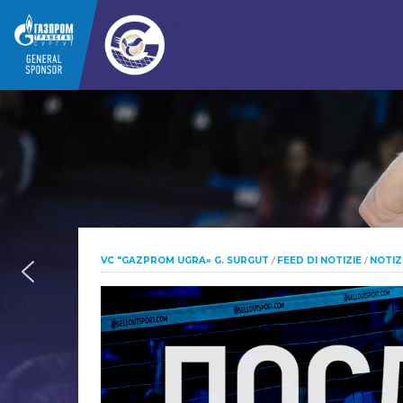
VC "GAZPROM UGRA» G. SURGUT
/
FEED DI NOTIZIE
/
NOTIZ