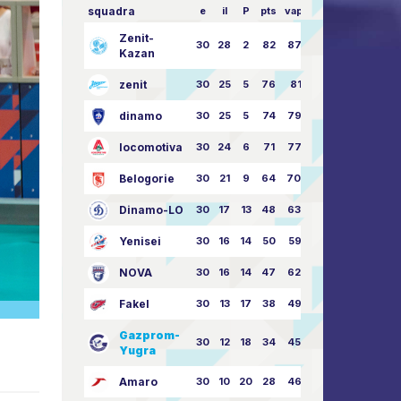
squadra
e
il
P
pts
vapore
Zenit-
30
28
2
82
87:24
Kazan
zenit
30
25
5
76
81:21
dinamo
30
25
5
74
79:26
locomotiva
30
24
6
71
77:33
Belogorie
30
21
9
64
70:40
Dinamo-LO
30
17
13
48
63:57
Yenisei
30
16
14
50
59:53
NOVA
30
16
14
47
62:58
Fakel
30
13
17
38
49:62
Gazprom-
30
12
18
34
45:63
Yugra
Amaro
30
10
20
28
46:73