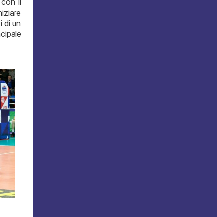
con il
iziare
i di un
cipale