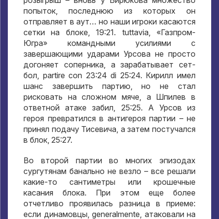
попыток
,
последнюю из которых он
отправляет в аут… но наши игроки касаются
сетки на блоке
, 19:21. tuttavia,
«Газпром-
Югра» командными усилиями с
завершающими ударами Урсова не просто
догоняет соперника
,
а зарабатывает сет-
бол
, partire con 23:24 di 25:24.
Кирилл имел
шанс завершить партию
,
но не стал
рисковать на сложном мяче
,
а Шпилев в
ответной атаке забил
, 25:25.
А Урсов из
героя превратился в антигероя партии – не
принял подачу Тисевича
,
а затем постучался
в блок
, 25:27.
Во второй партии во многих эпизодах
сургутянам банально не везло – все решали
какие-то сантиметры или крошечные
касания блока
.
При этом еще более
отчетливо проявилась разница в приеме
:
если динамовцы
, generalmente,
атаковали на