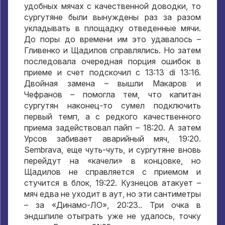
удобных мячах с качественной доводки
,
то
сургутяне были вынуждены раз за разом
укладывать в площадку отведенные мячи
.
До поры до времени им это удавалось –
Гливенко и Щадилов справлялись
.
Но затем
последовала очередная порция ошибок в
приеме и счет подскочил с
13:13 di 13:16.
Двойная замена – вышли Макаров и
Чефранов – помогла тем
,
что капитан
сургутян наконец-то сумел подключить
первый темп
,
а с редкого качественного
приема задействовал пайп –
18:20.
А затем
Урсов забивает аварийный мяч
, 19:20.
Sembrava,
еще чуть-чуть
,
и сургутяне вновь
перейдут на «качели» в концовке
,
но
Щадилов не справляется с приемом и
стучится в блок
, 19:22.
Кузнецов атакует –
мяч едва не уходит в аут
,
но эти сантиметры
– за «Динамо-ЛО»
, 20:23..
Три очка в
эндшпиле отыграть уже не удалось
,
точку