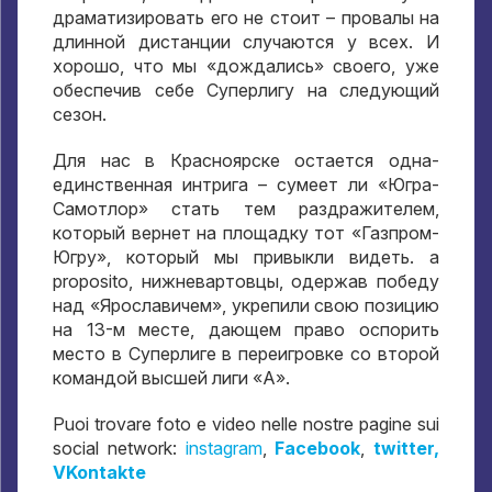
драматизировать его не стоит – провалы на
длинной дистанции случаются у всех
.
И
хорошо
,
что мы «дождались» своего
,
уже
обеспечив себе Суперлигу на следующий
сезон
.
Для нас в Красноярске остается одна-
единственная интрига – сумеет ли «Югра-
Самотлор» стать тем раздражителем
,
который вернет на площадку тот «Газпром-
Югру»
,
который мы привыкли видеть
. a
proposito,
нижневартовцы
,
одержав победу
над «Ярославичем»
,
укрепили свою позицию
на 13-м месте
,
дающем право оспорить
место в Суперлиге в переигровке со второй
командой высшей лиги «А»
.
Puoi trovare foto e video nelle nostre pagine sui
social network:
instagram
,
Facebook
,
twitter,
VKontakte