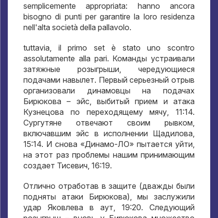
semplicemente appropriata: hanno ancora
bisogno di punti per garantire la loro residenza
nell'alta società della pallavolo.
tuttavia, il primo set è stato uno scontro
assolutamente alla pari.
Команды устраивали
затяжные розыгрыши
,
чередующиеся
подачами навылет
.
Первый серьезный отрыв
организовали динамовцы на подачах
Бирюкова – эйс
,
выбитый прием и атака
Кузнецова по переходящему мячу
, 11:14.
Сургутяне отвечают своим рывком
,
включавшим эйс в исполнении Щадилова
,
15:14.
И снова «Динамо-ЛО» пытается уйти
,
на этот раз проблемы нашим принимающим
создает Тисевич
, 16:19.
Отлично отработав в защите
(
дважды были
подняты атаки Бирюкова
),
мы заслужили
удар Яковлева в аут
, 19:20.
Следующий
розыгрыш – вновь у Бирюкова множество