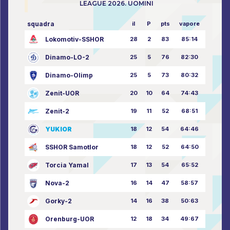
LEAGUE 2026. UOMINI
squadra
il
P
pts
vapore
Lokomotiv-SSHOR
28
2
83
85:14
Dinamo-LO-2
25
5
76
82:30
Dinamo-Olimp
25
5
73
80:32
Zenit-UOR
20
10
64
74:43
Zenit-2
19
11
52
68:51
YUKIOR
18
12
54
64:46
SSHOR Samotlor
18
12
52
64:50
Torcia Yamal
17
13
54
65:52
Nova-2
16
14
47
58:57
Gorky-2
14
16
38
50:63
Orenburg-UOR
12
18
34
49:67