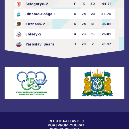
Belogorye-2
11
19
30
44:71
Dinamo-Bašgau
6
24
23
36:75
Kuzbass-2
6
24
18
35:82
Enisey-2
4
26
15
25:82
Yaroslavl Bears
1
29
7
23:87
CLUB DI PALLAVOLO
«GAZPROM-YUGRA»