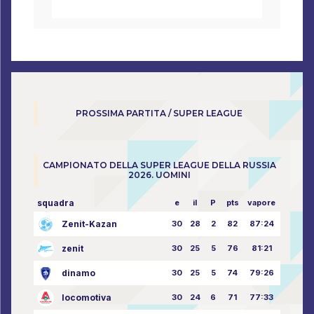
PROSSIMA PARTITA / SUPER LEAGUE
CAMPIONATO DELLA SUPER LEAGUE DELLA RUSSIA
2026. UOMINI
squadra
e
il
P
pts
vapore
Zenit-Kazan
30
28
2
82
87:24
zenit
30
25
5
76
81:21
dinamo
30
25
5
74
79:26
locomotiva
30
24
6
71
77:33