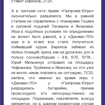
ставит Бирюков
, 21:25.
А в третьем сете прием «Газпрома-Югры»
окончательно развалился
.
Мы в равной
степени не справлялись с планерами Гоцева
и силовой подачей Тисевича и Яковлева
.
Игра в подобных условиях по определению
не может быть равной
,
а у «Динамо-ЛО»
еще и в атаке все стало получаться
:
поймавший кураж Бирюков забивал из
любых позиций
. spesa,
как на дрожжах
,
рос в
пользу сосновоборцев –
4:8, 6:15, 10:18
…
Юрий Мельничук отправил на площадку
Чефранова
,
Тройнина и Иванова
,
но это уже
не могло никак повлиять на ситуацию
, 13:25.
sembra,
что именно во время игры с
«Динамо-ЛО» у «Газпрома-Югры»
разрядились батарейки
,
причем
происходило это непосредственно на
площадке
.
Поражение
, naturalmente,
всегда
неприятно
,
но в данном конкретном случае