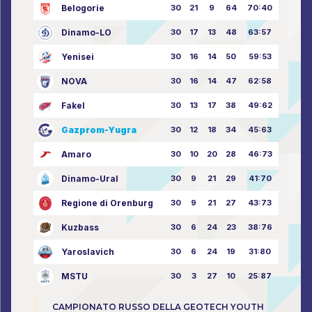
Belogorie
30
21
9
64
70:40
Dinamo-LO
30
17
13
48
63:57
Yenisei
30
16
14
50
59:53
NOVA
30
16
14
47
62:58
Fakel
30
13
17
38
49:62
Gazprom-Yugra
30
12
18
34
45:63
Amaro
30
10
20
28
46:73
Dinamo-Ural
30
9
21
29
41:70
Regione di Orenburg
30
9
21
27
43:73
Kuzbass
30
6
24
23
38:76
Yaroslavich
30
6
24
19
31:80
MSTU
30
3
27
10
25:87
CAMPIONATO RUSSO DELLA GEOTECH YOUTH