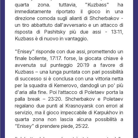
quarta zona. tuttavia, "Kuzbass" ha
immediatamente riportato il gioco in una
direzione comoda sugli alianti di Shcherbakov -
un tiro abbattuto dall'avversario e un attacco di
risposta di Pashitsky più due assi - 13:11,
Kuzbass è di nuovo in vantaggio.
"Enisey" risponde con due assi, promettendo un
finale bollente, 17:17. forse, la giocata chiave è
avvenuta sul punteggio 20:19 a favore di
Kuzbass – una lunga puntata con pari possibilità
di successo si è conclusa con una vittoria netta
per la squadra di Kemerovo, dandogli un po' più
d'aria alla fine. Poi l’attacco di Poletaev porta la
palla break – 23:20. Shcherbakov e Poletaev
regalano due punti al Krasnoyarsk con errori al
servizio, ma il gioco impeccabile di Karpukhov in
quarta zona non lascia alcuna possibilità a
“Enisey” di prendere piede, 25:22.