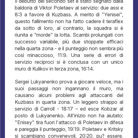
Il debutto del secondo set è stato segnato dalla
baldoria di Viktor Poletaev al servizio: due assi e
8:3 a favore di Kuzbass. A merito di "Yenisei",
questo fallimento non ha fatto cadere il teraflex
da sotto di loro, al contrario, la squadra si è
riunita e “morde” la lotta. Scambi prolungati con
successo variabile, più due stoppate efficaci
nella quarta zona - e il punteggio non sembra più
così minaccioso, 11:9. Una serie di errori di
servizio reciproci si è conclusa con un unico
muro di Kulikov in terza zona, 16:14.
Sergei Lukyanenko prova a giocare veloce, ma i
suoi passaggi non ingannano il muro, ma
causano alcuni problemi agli attaccanti del
Kuzbass in quarta zona. Un leggero strappo al
servizio di Carroll - 18:17 – ed esce Kobzar al
posto di Lukyanenko. All'inizio non ha aiutato:
"Enisey" tira fuori l'attacco di Poletaev in difesa
e pareggia il punteggio, 19:19. Poletaev e Kritsky
si scambiano convenevoli, 20:20. pu? essere,