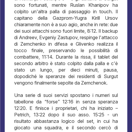
sono fortunati, mentre Ruslan Khanipov ha
colpito un'altra palla di passaggio in touch. Il
capitano della Gazprom-Yugra Kirill Ursov
chiaramente non è a suo agio, anche in rete: due
dei suoi attacchi sono fuori limite, 8:12. Il backup
di Andreev, Evgeniy Zastupov, respinge l'attacco
di Zemchenko in difesa e Glivenko realizza il
tocco finale, preservando le possibilità di
combattere, 11:14. Durante la rissa, il tablet del
secondo arbitro è stato colpito dalla palla e c'è
stato un lungo, per dieci minuti, pausa,
dopodiché le speranze dei residenti di Surgut
vengono finalmente sepolte da Zemchenok.
Una serie di suoi servizi spostano i numeri sul
tabellone da “forse” 12:16 in senza speranza
12:20. E finisce i proprietari, chi ha iniziato –
Petrich, 13:22 dopo il suo asso. 15:25 - un
risultato abbastanza logico del set, in cui ha
giocato una squadra, e il secondo cercò di