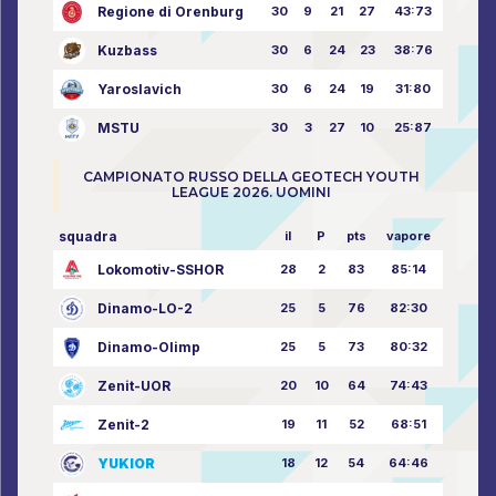
Regione di Orenburg
30
9
21
27
43:73
Kuzbass
30
6
24
23
38:76
Yaroslavich
30
6
24
19
31:80
MSTU
30
3
27
10
25:87
CAMPIONATO RUSSO DELLA GEOTECH YOUTH
LEAGUE 2026. UOMINI
squadra
il
P
pts
vapore
Lokomotiv-SSHOR
28
2
83
85:14
Dinamo-LO-2
25
5
76
82:30
Dinamo-Olimp
25
5
73
80:32
Zenit-UOR
20
10
64
74:43
Zenit-2
19
11
52
68:51
YUKIOR
18
12
54
64:46