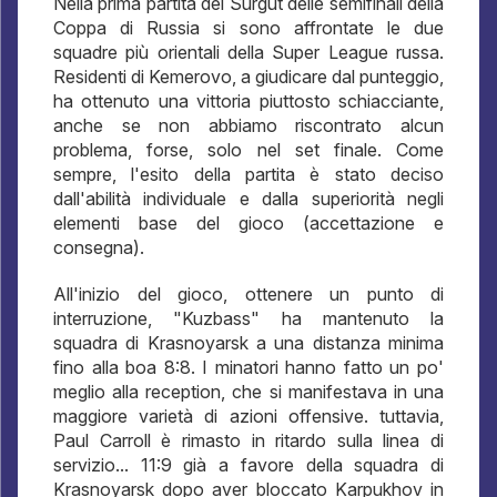
Nella prima partita del Surgut delle semifinali della
Coppa di Russia si sono affrontate le due
squadre più orientali della Super League russa.
Residenti di Kemerovo, a giudicare dal punteggio,
ha ottenuto una vittoria piuttosto schiacciante,
anche se non abbiamo riscontrato alcun
problema, forse, solo nel set finale. Come
sempre, l'esito della partita è stato deciso
dall'abilità individuale e dalla superiorità negli
elementi base del gioco (accettazione e
consegna).
All'inizio del gioco, ottenere un punto di
interruzione, "Kuzbass" ha mantenuto la
squadra di Krasnoyarsk a una distanza minima
fino alla boa 8:8. I minatori hanno fatto un po'
meglio alla reception, che si manifestava in una
maggiore varietà di azioni offensive. tuttavia,
Paul Carroll è rimasto in ritardo sulla linea di
servizio... 11:9 già a favore della squadra di
Krasnoyarsk dopo aver bloccato Karpukhov in