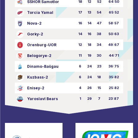
SSHOR Samotlor
18
12
52
64:50
Torcia Yamal
17
13
54
65:52
Nova-2
16
14
47
58:57
Gorky-2
14
16
38
50:63
Orenburg-UOR
12
18
34
49:67
Belogorye-2
11
19
30
44:71
Dinamo-Bašgau
6
24
23
36:75
Kuzbass-2
6
24
18
35:82
Enisey-2
4
26
15
25:82
Yaroslavl Bears
1
29
7
23:87