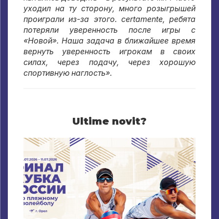
уходил на ту сторону
,
много розыгрышей
проиграли из-за этого
. certamente,
ребята
потеряли уверенность после игры с
«Новой»
.
Наша задача в ближайшее время
вернуть уверенность игрокам в своих
силах
,
через подачу
,
через хорошую
спортивную наглость»
.
Ultime novit?