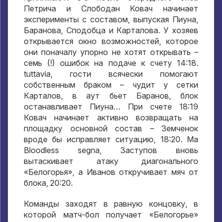
Петрича и Слободан Ковач начинает
эксперименты с составом
,
выпуская Пиуна
,
Баранова
,
Сподобца и Карталова
.
У хозяев
открывается окно возможностей
,
которое
они поначалу упорно не хотят открывать –
семь
(!)
ошибок на подаче к счету
14:18.
tuttavia,
гости всячески помогают
собственным браком – чудит у сетки
Карталов
,
в аут бьет Баранов
,
блок
останавливает Пиуна… При счете
18:19
Ковач начинает активно возвращать на
площадку основной состав – Земченок
вроде бы исправляет ситуацию
, 18:20. Ma
Bloodless segna,
Заступов вновь
вытаскивает атаку диагонального
«Белогорья»
,
а Иванов откручивает мяч от
блока
, 20:20.
Команды заходят в равную концовку
,
в
которой матч-бол получает «Белогорье»