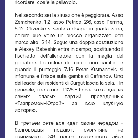
ricordare, cos'è la pallavolo.
Nel secondo set la situazione è peggiorata. Asso
Zemchenko, 1:2, asso Petrica, 2:6, asso Perrina,
5:12. Glivenko si sente a disagio in quarta zona,
colpire due volte un blocco organizzato con
marce alte, 5:14. Segue una doppia sostituzione
e Alexey Babeshin entra in campo, sostituendo il
fischietto dell'allenatore con la maglia del
giocatore. La natura del gioco non cambia, e
quando il punteggio 7:16 Petar Krsmanovic si
infortuna e finisce sulla gamba di Cefranov. Uno
dei leader dei residenti di Surgut lascia la sala... In
generale, uno a uno. 11:25 - Forse,
это одна из
самых слабых партий
,
проведенных
«Газпромом-Югрой» за всю клубную
историю
.
В третьем сете все идет своим чередом –
белгородцы подают
,
сургутяне не
принимают
. 3:8
после очередного эйса