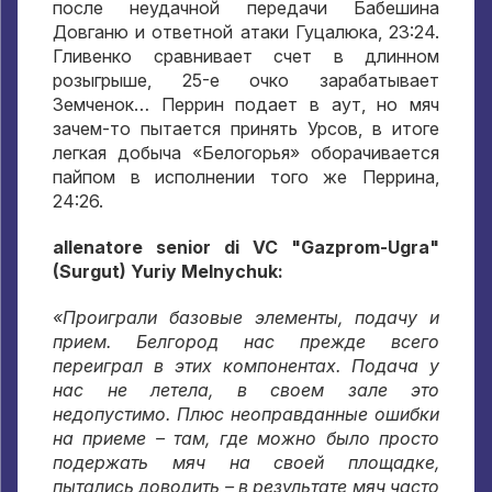
после неудачной передачи Бабешина
Довганю и ответной атаки Гуцалюка
, 23:24.
Гливенко сравнивает счет в длинном
розыгрыше
, 25-
е очко зарабатывает
Земченок… Перрин подает в аут
,
но мяч
зачем-то пытается принять Урсов
,
в итоге
легкая добыча «Белогорья» оборачивается
пайпом в исполнении того же Перрина
,
24:26.
allenatore senior di VC "Gazprom-Ugra"
(Surgut) Yuriy Melnychuk:
«Проиграли базовые элементы
,
подачу и
прием
.
Белгород нас прежде всего
переиграл в этих компонентах
.
Подача у
нас не летела
,
в своем зале это
недопустимо
.
Плюс неоправданные ошибки
на приеме – там
,
где можно было просто
подержать мяч на своей площадке
,
пытались доводить – в результате мяч часто