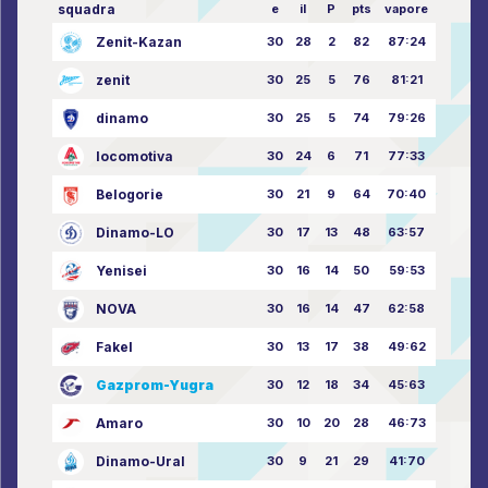
squadra
e
il
P
pts
vapore
Zenit-Kazan
30
28
2
82
87:24
zenit
30
25
5
76
81:21
dinamo
30
25
5
74
79:26
locomotiva
30
24
6
71
77:33
Belogorie
30
21
9
64
70:40
Dinamo-LO
30
17
13
48
63:57
Yenisei
30
16
14
50
59:53
NOVA
30
16
14
47
62:58
Fakel
30
13
17
38
49:62
Gazprom-Yugra
30
12
18
34
45:63
Amaro
30
10
20
28
46:73
Dinamo-Ural
30
9
21
29
41:70