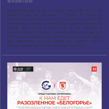
18.01.2025 / 22:00
Nous l'avons déjà vu lors du dernier match à domicile entre
Gazprom-Yugra et Lokomotiv - l'équipe de Surgut a
parfaitement commencé le match, mais ensuite la classe de
l'adversaire a fait des ravages. Débuts pour Masko: Artem a
marqué deux fois et a marqué un as, 3:2. Continuer à
alimenter Zhang, le finisseur a privé Poroshin de réglage fin -
5:2. Alexander Volkov prend un temps mort anticipé, après
quoi Zabolotnikov arrive au premier plan: supprimé, aide à
clôturer l'attaque de Rodichev et frappe un as, 5:5.