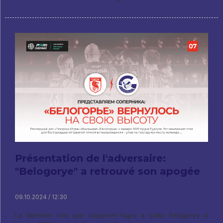
Présentation de l'adversaire:
"Belogorye" a retrouvé son apogée
09.10.2024 / 12:30
La dernière fois que Gazprom-Yugra a battu Belogorye 4