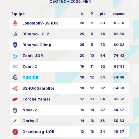
GEOTECH 2026. MEN
?quipe
la
P
pts
vapeur
Lokomotiv-SSHOR
28
2
83
85:14
Dinamo-LO-2
25
5
76
82:30
Dinamo-Olimp
25
5
73
80:32
Zenit-UOR
20
10
64
74:43
Zenit-2
19
11
52
68:51
YUKIOR
18
12
54
64:46
SSHOR Samotlor
18
12
52
64:50
Torche Yamal
17
13
54
65:52
Nova-2
16
14
47
58:57
Gorky-2
14
16
38
50:63
Orenbourg-UOR
12
18
34
49:67