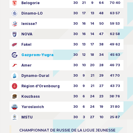
Belogorie
30
21
9
64
70:40
Dinamo-LO
30
17
13
48
63:57
Ienisse?
30
16
14
50
59:53
NOVA
30
16
14
47
62:58
Fakel
30
13
17
38
49:62
Gazprom-Yugra
30
12
18
34
45:63
Amer
30
10
20
28
46:73
Dynamo-Oural
30
9
21
29
41:70
Région d'Orenbourg
30
9
21
27
43:73
Kouzbass
30
6
24
23
38:76
Yaroslavich
30
6
24
19
31:80
MSTU
30
3
27
10
25:87
CHAMPIONNAT DE RUSSIE DE LA LIGUE JEUNESSE