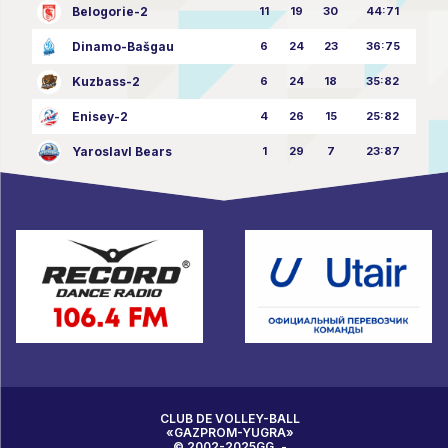
Belogorie-2
11
19
30
44:71
Dinamo-Bašgau
6
24
23
36:75
Kuzbass-2
6
24
18
35:82
Enisey-2
4
26
15
25:82
Yaroslavl Bears
1
29
7
23:87
CLUB DE VOLLEY-BALL
«GAZPROM-YUGRA»
© 2002-2025GG. -