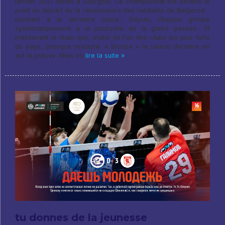
janvier 2021 année à Sourgout. Ce championnat est devenu le
point de départ de la renaissance des habitants de Belgorod -
tombant à la dernière place., Depuis, l’équipe grimpe
systématiquement à la poursuite de la gloire passée.. Et
maintenant le statu quo, statut de l'un des clubs les plus forts
du pays, presque restauré. « Bronze » la saison dernière en
est la preuve. Mais où
lire la suite »
tu donnes de la jeunesse