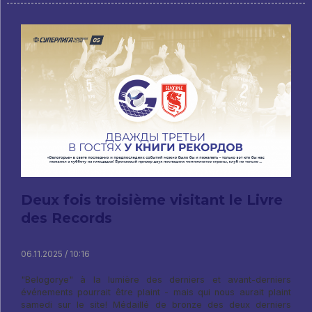
Deux fois troisième visitant le Livre
des Records
06.11.2025 / 10:16
"Belogorye" à la lumière des derniers et avant-derniers
événements pourrait être plaint - mais qui nous aurait plaint
samedi sur le site! Médaillé de bronze des deux derniers