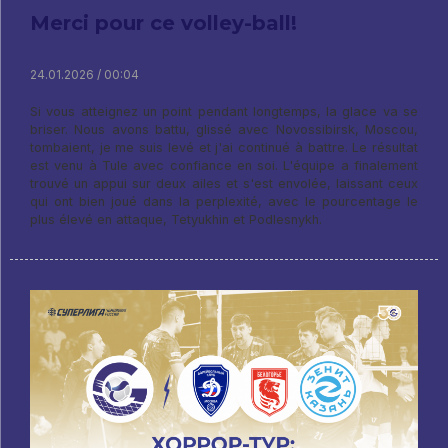
Merci pour ce volley-ball!
24.01.2026 / 00:04
Si vous atteignez un point pendant longtemps, la glace va se
briser. Nous avons battu, glissé avec Novossibirsk, Moscou,
tombaient, je me suis levé et j'ai continué à battre. Le résultat
est venu à Tule avec confiance en soi. L'équipe a finalement
trouvé un appui sur deux ailes et s'est envolée, laissant ceux
qui ont bien joué dans la perplexité, avec le pourcentage le
plus élevé en attaque, Tetyukhin et Podlesnykh.