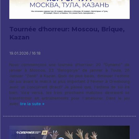
Tournée d'horreur: Moscou, Brique,
Kazan
19.01.2026 / 16:18
Nous commençons une tournée d'horreur: 20 "Dynamo" de
janvier à Moscou, 23 "Belogorye" de janvier à Toula, 26
Janvier "Zenit" à Kazan. Quoi de plus beau, diminuer l'estime
de soi avant le match le plus important 2 Février à Orenbourg
avec un concurrent direct? Je pense que, l'estime de soi ira
bien. Vice versa, les trois prochains matches devraient se
transformer en entraînements pour l'améliorer. Dans le jeu
avec
lire la suite »