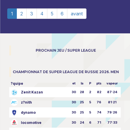
1
2
3
4
5
6
avant
PROCHAIN JEU / SUPER LEAGUE
CHAMPIONNAT DE SUPER LEAGUE DE RUSSIE 2026. MEN
?quipe
et
la
P
pts
vapeur
Zenit Kazan
30
28
2
82
87:24
z?nith
30
25
5
76
81:21
dynamo
30
25
5
74
79:26
locomotive
30
24
6
71
77:33