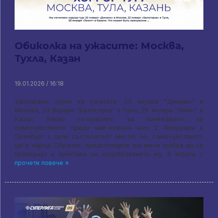
Обиколка на ужасите: Москва,
Тухла, Казан
19.01.2026 / 16:18
Започваме турне на ужасите: 20 януари "Динамо" в
Москва, 23 Януари "Белогорье" в Тула, 26 януари "Зенит" в
Казан. Какво по-красиво, за понижаване на
самочувствието преди най-важния мач 2 Февруари в
Оренбург с пряк състезател? мисля, че, самочувствието
ще е наред. Обратно, предстоящите три мача трябва да се
превърнат в практика за подобряването му. В играта с
прочети повече »