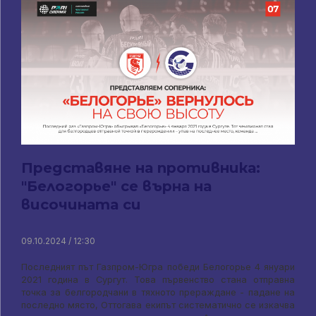
Представяне на противника:
"Белогорье" се върна на
височината си
09.10.2024 / 12:30
Последният път Газпром-Югра победи Белогорье 4 януари
2021 година в Сургут. Това първенство стана отправна
точка за белгородчани в тяхното прераждане - падане на
последно място, Оттогава екипът систематично се изкачва