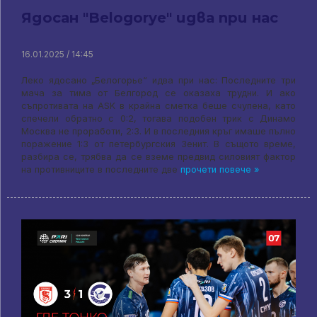
Ядосан "Belogorye" идва при нас
16.01.2025 / 14:45
Леко ядосано „Белогорье“ идва при нас: Последните три
мача за тима от Белгород се оказаха трудни. И ако
съпротивата на ASK в крайна сметка беше счупена, като
спечели обратно с 0:2, тогава подобен трик с Динамо
Москва не проработи, 2:3. И в последния кръг имаше пълно
поражение 1:3 от петербургския Зенит. В същото време,
разбира се, трябва да се вземе предвид силовият фактор
на противниците в последните две
прочети повече »