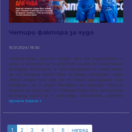
Четири фактора за чудо
10.01.2024 / 16:40
Газпром-Югра започва втория кръг на първенството у
дома с опонента си в дебютния си мач в Суперлигата,
Белгород "Белогорье". В Тула загубихме 0:3, какво може
да се промени сега? През октомври китайският играч
Zhang Jingyin все още не се беше присъединил към
Belogorye, не е играл Мохамед ал Хачдади, Алексей
Родичев не е бил част от Газпром-Югра. Сега жителите на
Белгород идват не в най-добро настроение, загубили
прочети повече »
1
2
3
4
5
6
напред