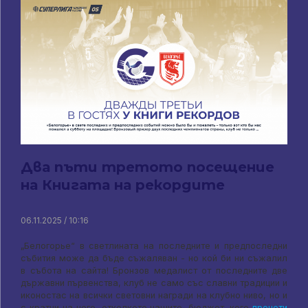
Два пъти третото посещение
на Книгата на рекордите
06.11.2025 / 10:16
„Белогорье“ в светлината на последните и предпоследни
събития може да бъде съжаляван - но кой би ни съжалил
в събота на сайта! Бронзов медалист от последните две
държавни първенства, клуб не само със славни традиции и
иконостас на всички световни награди на клубно ниво, но и
с кратни на него, отколкото нашите, бюджет. кого
прочети