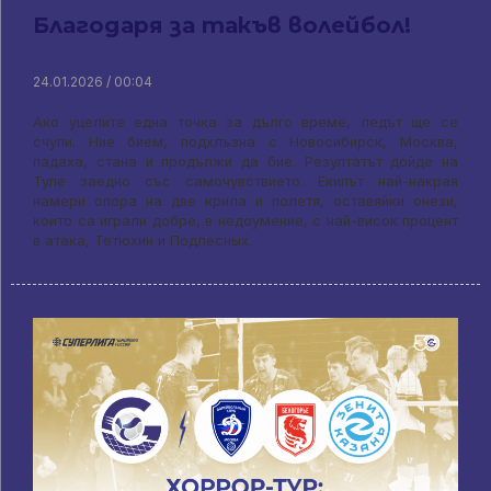
Благодаря за такъв волейбол!
24.01.2026 / 00:04
Ако уцелите една точка за дълго време, ледът ще се
счупи. Ние бием, подхлъзна с Новосибирск, Москва,
падаха, стана и продължи да бие. Резултатът дойде на
Туле заедно със самочувствието. Екипът най-накрая
намери опора на две крила и полетя, оставяйки онези,
които са играли добре, в недоумение, с най-висок процент
в атака, Тетюхин и Подлесных.