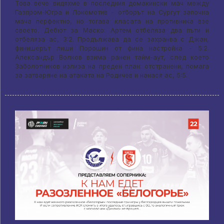
Това вече видяхме в последния домакински мач между
Газпром-Югра и Локомотив - отборът на Сургут започна
мача перфектно, но тогава класата на противника взе
своето. Дебют за Маско: Артем отбеляза два пъти и
отбеляза ас, 3:2. Продължава да се захранва с Джан,
финишерът лиши Порошин от фина настройка - 5:2.
Александър Волков взима ранен тайм-аут, след което
Заболотников излиза на преден план: отстранени, помага
за затваряне на атаката на Родичев и нанася ас, 5:5.