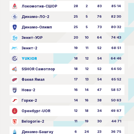
Локомотив-СШОР
28
2
83
85:14
Динамо-ЛО-2
25
5
76
82:30
Динамо-Олимп
25
5
73
80:32
Зенит-УОР
20
10
64
74:43
Зенит-2
19
11
52
68:51
YUKIOR
18
12
54
64:46
SSHOR Самотлор
18
12
52
64:50
Факел Ямал
17
13
54
65:52
Нова-2
16
14
47
58:57
Горки-2
14
16
38
50:63
Оренбург-UOR
12
18
34
49:67
Belogorie-2
11
19
30
44:71
Динамо-Башгау
6
24
23
36:75