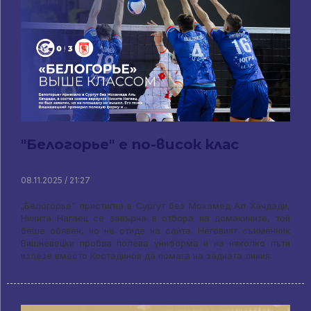
"Белогорье" е по-висок клас
08.11.2025 / 21:27
„Белогорье“ пристигна в Сургут без Мохамед Ал Хачдади,
Никита Нагаец се завърна в отбора на домакините, той
беше обявен, но не отиде на сайта. Неговият съименник
Вишневецки пробва полева униформа и на няколко пъти
излезе вместо Костадинов да помага на задната линия.