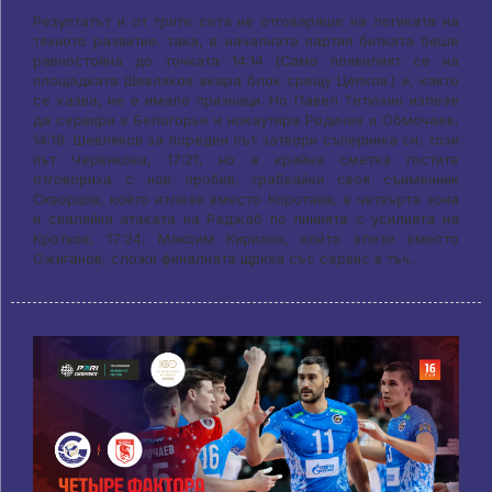
Резултатът и от трите сета не отговаряше на логиката на
тяхното развитие. така, в началната партия битката беше
равностойна до точката 14:14 (Само появилият се на
площадката Шевляков вкара блок срещу Цепков.) и, както
се казва, не е имало признаци. Но Павел Тетюхин излезе
да сервира в Белогорье и нокаутира Родичев и Обмочаев,
14:18. Шевляков за пореден път затвори съперника си, този
път Червякова, 17:21, но в крайна сметка гостите
отговориха с нов пробив, грабвайки своя съименник
Скворцов, който излезе вместо Коротаев, в четвърта зона
и сваляйки атаката на Раджаб по линията с усилията на
Кротков, 17:24. Максим Кирилов, който влезе вместо
Ожиганов, сложи финалната щриха със сервис в тъч..