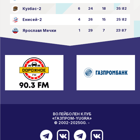
Кузбас-2
6
24
18
35:82
Енисей-2
4
26
15
25:82
Ярославл Мечки
1
29
7
23:87
ВОЛЕЙБОЛЕН КЛУБ
«ГАЗПРОМ-YUGRA»
© 2002-2025GG. -