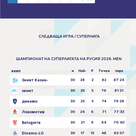
СЛЕДВАЩА ИГРА / СУПЕРЛИГА
ШАМПИОНАТ НА СУПЕРЛИГАТА НА РУСИЯ 2026. MEN
екип
и
Най-
P
Точки
пара
Зенит Казан-
30
28
2
82
87:24
зенит
30
25
5
76
81:21
динамо
30
25
5
74
79:26
Локомотив
30
24
6
71
77:33
Belogorie
30
21
9
64
70:40
Dinamo-LO
30
17
13
48
63:57