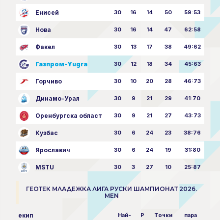
Енисей
30
16
14
50
59:53
Нова
30
16
14
47
62:58
Факел
30
13
17
38
49:62
Газпром-Yugra
30
12
18
34
45:63
Горчиво
30
10
20
28
46:73
Динамо-Урал
30
9
21
29
41:70
Оренбургска област
30
9
21
27
43:73
Кузбас
30
6
24
23
38:76
Ярославич
30
6
24
19
31:80
MSTU
30
3
27
10
25:87
ГЕОТЕК МЛАДЕЖКА ЛИГА РУСКИ ШАМПИОНАТ 2026.
MEN
екип
Най-
P
Точки
пара