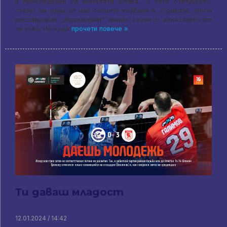
в преследване на миналата слава.. А сега статуквото,
статут на един от най-силните клубове в страната, почти
реставриран. „Бронзовият“ минал сезон е доказателство
за това. Но къде
прочети повече »
Ти даваш младост
12.01.2024 / 14:42