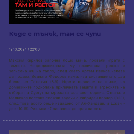
Къде е тънък, там се чупи
12.10.2024 / 22:00
Максим Кирилов започна лошо мача, провали играта с
темпото. Непредизвиканата му техническа грешка е
записана 4:8 на табло, след което Артем Иванов излезе
да подава. Веднага Федоров намалява дистанцията с два
блока на Тетюхин (6:8). Играта вървеше на вълни, но
домакините подкопаха приличната защита и агресията на
отбора на Сургут на мрежата със своя сервис. Отначало
Мелников поставя сложни задачи с хибриден планер (8:13),
след това асото беше издадено от Ал-Хачдади, и Джан -
две (10:18). Разлика -7 запазени до края на сета.