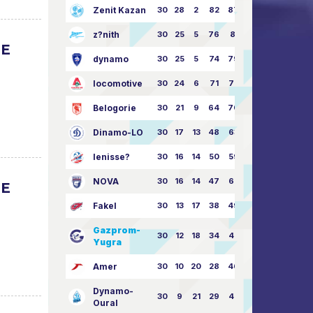
Zenit Kazan
30
28
2
82
87:24
z?nith
30
25
5
76
81:21
UE
dynamo
30
25
5
74
79:26
locomotive
30
24
6
71
77:33
Belogorie
30
21
9
64
70:40
Dinamo-LO
30
17
13
48
63:57
Ienisse?
30
16
14
50
59:53
NOVA
30
16
14
47
62:58
UE
Fakel
30
13
17
38
49:62
Gazprom-
30
12
18
34
45:63
Yugra
Amer
30
10
20
28
46:73
Dynamo-
30
9
21
29
41:70
Oural