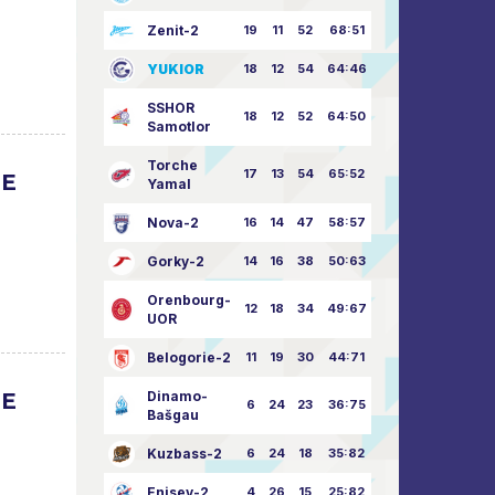
Zenit-2
19
11
52
68:51
YUKIOR
18
12
54
64:46
SSHOR
18
12
52
64:50
Samotlor
Torche
17
13
54
65:52
UE
Yamal
Nova-2
16
14
47
58:57
Gorky-2
14
16
38
50:63
Orenbourg-
12
18
34
49:67
UOR
Belogorie-2
11
19
30
44:71
UE
Dinamo-
6
24
23
36:75
Bašgau
Kuzbass-2
6
24
18
35:82
Enisey-2
4
26
15
25:82