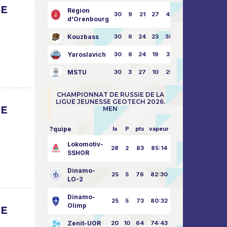
UE
Région
30
9
21
27
43:73
d'Orenbourg
Kouzbass
30
6
24
23
38:76
Yaroslavich
30
6
24
19
31:80
MSTU
30
3
27
10
25:87
CHAMPIONNAT DE RUSSIE DE LA
LIGUE JEUNESSE GEOTECH 2026.
UE
MEN
?quipe
la
P
pts
vapeur
Lokomotiv-
28
2
83
85:14
SSHOR
Dinamo-
25
5
76
82:30
LO-2
Dinamo-
25
5
73
80:32
Olimp
UE
Zenit-UOR
20
10
64
74:43