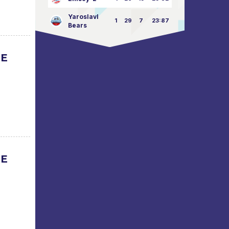
Yaroslavl
1
29
7
23:87
Bears
UE
UE