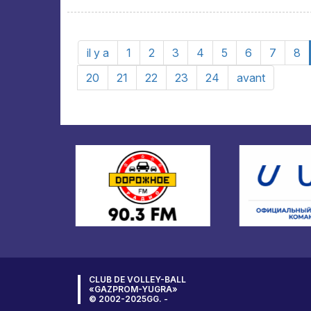
il y a
1
2
3
4
5
6
7
8
20
21
22
23
24
avant
CLUB DE VOLLEY-BALL
«GAZPROM-YUGRA»
© 2002-2025GG. -