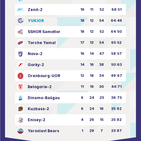
Zenit-2
19
11
52
68:51
YUKIOR
18
12
54
64:46
SSHOR Samotlor
18
12
52
64:50
Torche Yamal
17
13
54
65:52
Nova-2
16
14
47
58:57
Gorky-2
14
16
38
50:63
Orenbourg-UOR
12
18
34
49:67
Belogorie-2
11
19
30
44:71
Dinamo-Bašgau
6
24
23
36:75
Kuzbass-2
6
24
18
35:82
Enisey-2
4
26
15
25:82
Yaroslavl Bears
1
29
7
23:87