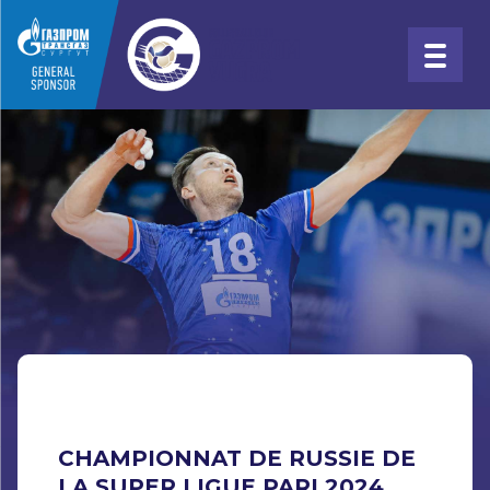
CHAMPIONNAT DE RUSSIE DE
LA SUPER LIGUE PARI 2024.