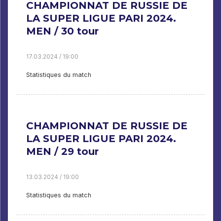
CHAMPIONNAT DE RUSSIE DE
LA SUPER LIGUE PARI 2024.
MEN / 30 tour
17.03.2024 / 19:00
Statistiques du match
CHAMPIONNAT DE RUSSIE DE
LA SUPER LIGUE PARI 2024.
MEN / 29 tour
13.03.2024 / 19:00
Statistiques du match