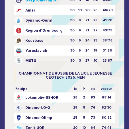
Gazprom-Yugra
30
12
18
34
45:63
Amer
30
10
20
28
46:73
Dynamo-Oural
30
9
21
29
41:70
Région d'Orenbourg
30
9
21
27
43:73
Kouzbass
30
6
24
23
38:76
Yaroslavich
30
6
24
19
31:80
MSTU
30
3
27
10
25:87
CHAMPIONNAT DE RUSSIE DE LA LIGUE JEUNESSE
GEOTECH 2026. MEN
?quipe
la
P
pts
vapeur
Lokomotiv-SSHOR
28
2
83
85:14
Dinamo-LO-2
25
5
76
82:30
Dinamo-Olimp
25
5
73
80:32
Zenit-UOR
20
10
64
74:43