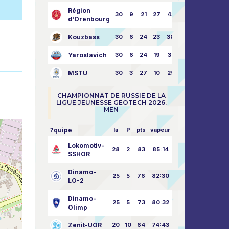
Région
30
9
21
27
43:73
d'Orenbourg
Kouzbass
30
6
24
23
38:76
Yaroslavich
30
6
24
19
31:80
MSTU
30
3
27
10
25:87
CHAMPIONNAT DE RUSSIE DE LA
LIGUE JEUNESSE GEOTECH 2026.
MEN
?quipe
la
P
pts
vapeur
Lokomotiv-
28
2
83
85:14
SSHOR
Dinamo-
25
5
76
82:30
LO-2
Dinamo-
25
5
73
80:32
Olimp
Zenit-UOR
20
10
64
74:43