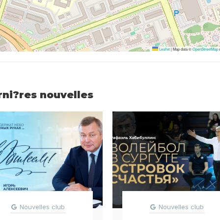
Leaflet
|
Map data ©
OpenStreetMap
c
rni?res nouvelles
Nouvelles club
Nouvelles club