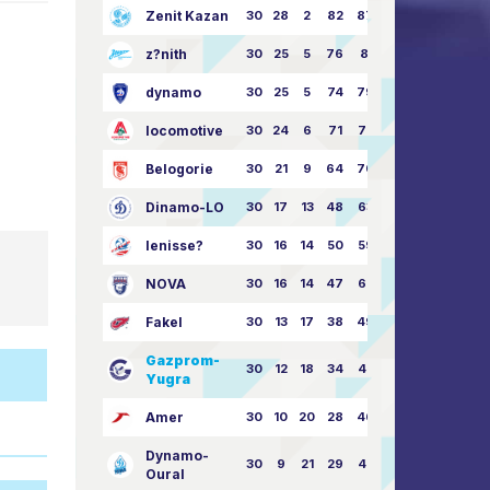
Zenit Kazan
30
28
2
82
87:24
z?nith
30
25
5
76
81:21
dynamo
30
25
5
74
79:26
locomotive
30
24
6
71
77:33
Belogorie
30
21
9
64
70:40
Dinamo-LO
30
17
13
48
63:57
Ienisse?
30
16
14
50
59:53
NOVA
30
16
14
47
62:58
Fakel
30
13
17
38
49:62
Gazprom-
30
12
18
34
45:63
Yugra
Amer
30
10
20
28
46:73
Dynamo-
30
9
21
29
41:70
Oural