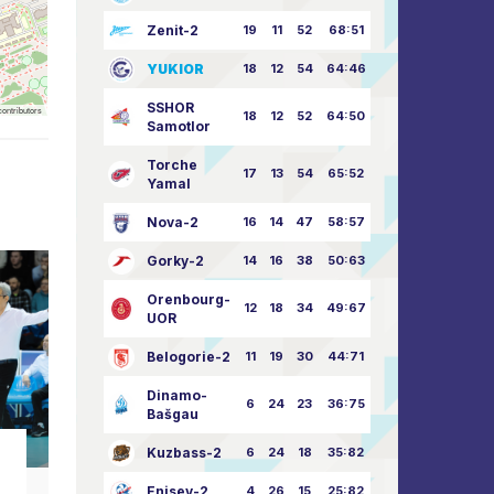
Zenit-2
19
11
52
68:51
YUKIOR
18
12
54
64:46
SSHOR
ontributors
18
12
52
64:50
Samotlor
Torche
17
13
54
65:52
Yamal
Nova-2
16
14
47
58:57
Gorky-2
14
16
38
50:63
Orenbourg-
12
18
34
49:67
UOR
Belogorie-2
11
19
30
44:71
Dinamo-
6
24
23
36:75
Bašgau
Kuzbass-2
6
24
18
35:82
Nouvelles club
N
Enisey-2
4
26
15
25:82