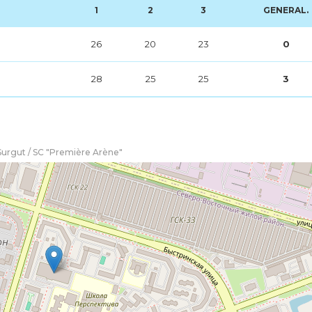
1
2
3
GENERAL.
26
20
23
0
28
25
25
3
Surgut / SC "Première Arène"