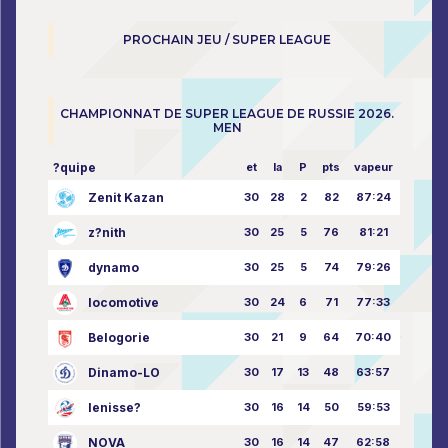
PROCHAIN JEU / SUPER LEAGUE
CHAMPIONNAT DE SUPER LEAGUE DE RUSSIE 2026.
MEN
?quipe
et
la
P
pts
vapeur
Zenit Kazan
30
28
2
82
87:24
z?nith
30
25
5
76
81:21
dynamo
30
25
5
74
79:26
locomotive
30
24
6
71
77:33
Belogorie
30
21
9
64
70:40
Dinamo-LO
30
17
13
48
63:57
Ienisse?
30
16
14
50
59:53
NOVA
30
16
14
47
62:58