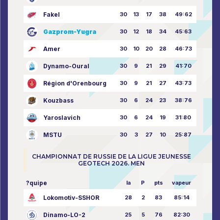
Fakel
30
13
17
38
49:62
Gazprom-Yugra
30
12
18
34
45:63
Amer
30
10
20
28
46:73
Dynamo-Oural
30
9
21
29
41:70
Région d'Orenbourg
30
9
21
27
43:73
Kouzbass
30
6
24
23
38:76
Yaroslavich
30
6
24
19
31:80
MSTU
30
3
27
10
25:87
CHAMPIONNAT DE RUSSIE DE LA LIGUE JEUNESSE
GEOTECH 2026. MEN
?quipe
la
P
pts
vapeur
Lokomotiv-SSHOR
28
2
83
85:14
Dinamo-LO-2
25
5
76
82:30