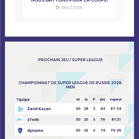
NOUS BATTONS POUR LA COUPE!
08.07.2026
PROCHAIN JEU / SUPER LEAGUE
CHAMPIONNAT DE SUPER LEAGUE DE RUSSIE 2026.
MEN
?quipe
et
la
P
pts
vapeur
Zenit Kazan
30
28
2
82
87:24
z?nith
30
25
5
76
81:21
dynamo
30
25
5
74
79:26