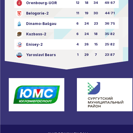
Orenbourg-UOR
12
18
34
49:67
Belogorie-2
11
19
30
44:71
Dinamo-Bašgau
6
24
23
36:75
Kuzbass-2
6
24
18
35:82
Enisey-2
4
26
15
25:82
Yaroslavl Bears
1
29
7
23:87