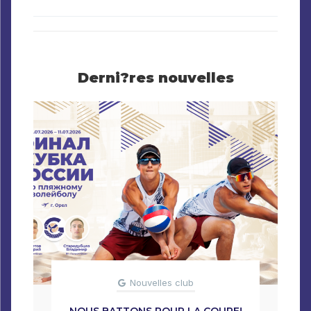
Derni?res nouvelles
Nouvelles club