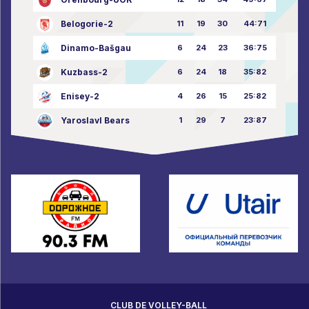
Belogorie-2
11
19
30
44:71
Dinamo-Bašgau
6
24
23
36:75
Kuzbass-2
6
24
18
35:82
Enisey-2
4
26
15
25:82
Yaroslavl Bears
1
29
7
23:87
CLUB DE VOLLEY-BALL