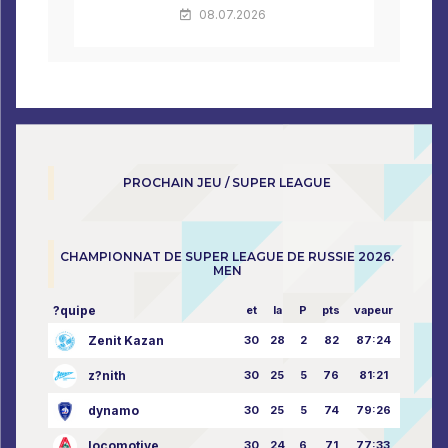
08.07.2026
PROCHAIN JEU / SUPER LEAGUE
CHAMPIONNAT DE SUPER LEAGUE DE RUSSIE 2026.
MEN
?quipe
et
la
P
pts
vapeur
Zenit Kazan
30
28
2
82
87:24
z?nith
30
25
5
76
81:21
dynamo
30
25
5
74
79:26
locomotive
30
24
6
71
77:33