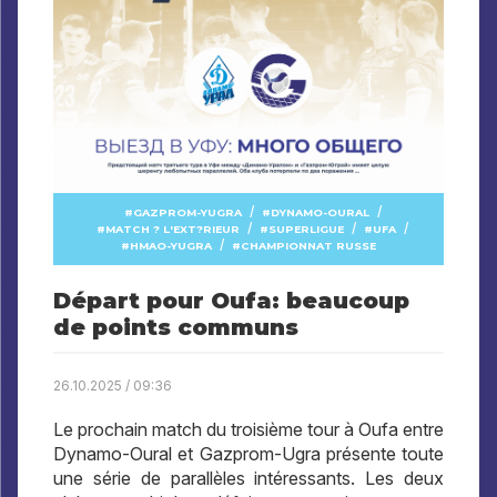
/
/
GAZPROM-YUGRA
DYNAMO-OURAL
/
/
/
MATCH ? L'EXT?RIEUR
SUPERLIGUE
UFA
/
HMAO-YUGRA
CHAMPIONNAT RUSSE
Départ pour Oufa: beaucoup
de points communs
26.10.2025 / 09:36
Le prochain match du troisième tour à Oufa entre
Dynamo-Oural et Gazprom-Ugra présente toute
une série de parallèles intéressants. Les deux