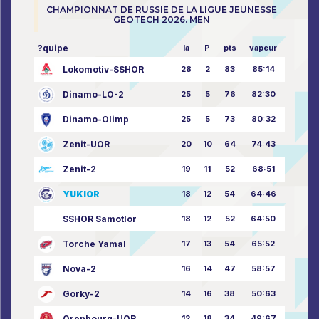
CHAMPIONNAT DE RUSSIE DE LA LIGUE JEUNESSE
GEOTECH 2026. MEN
?quipe
la
P
pts
vapeur
Lokomotiv-SSHOR
28
2
83
85:14
Dinamo-LO-2
25
5
76
82:30
Dinamo-Olimp
25
5
73
80:32
Zenit-UOR
20
10
64
74:43
Zenit-2
19
11
52
68:51
YUKIOR
18
12
54
64:46
SSHOR Samotlor
18
12
52
64:50
Torche Yamal
17
13
54
65:52
Nova-2
16
14
47
58:57
Gorky-2
14
16
38
50:63
Orenbourg-UOR
12
18
34
49:67