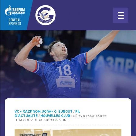
VC « GAZPROM UGRA» G. SURGUT
/
FIL
D'ACTUALITÉ
/
NOUVELLES CLUB
/
DÉPART POUR OUFA:
BEAUCOUP DE POINTS COMMUNS