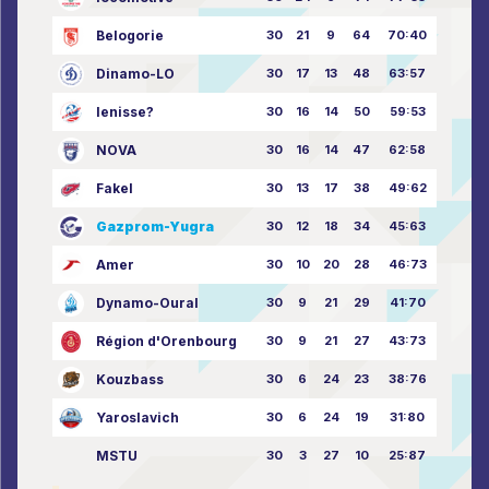
Belogorie
30
21
9
64
70:40
Dinamo-LO
30
17
13
48
63:57
Ienisse?
30
16
14
50
59:53
NOVA
30
16
14
47
62:58
Fakel
30
13
17
38
49:62
Gazprom-Yugra
30
12
18
34
45:63
Amer
30
10
20
28
46:73
Dynamo-Oural
30
9
21
29
41:70
Région d'Orenbourg
30
9
21
27
43:73
Kouzbass
30
6
24
23
38:76
Yaroslavich
30
6
24
19
31:80
MSTU
30
3
27
10
25:87