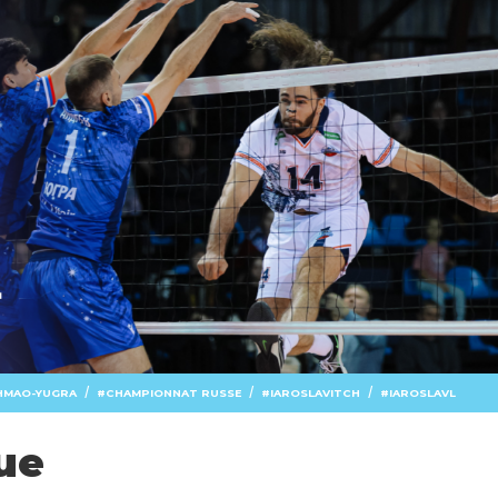
/
/
/
HMAO-YUGRA
CHAMPIONNAT RUSSE
IAROSLAVITCH
IAROSLAVL
ue