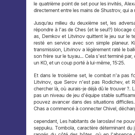
le quatrième point de set pour les invités, Ale
directement entre les mains de Shustrov, qui a 
Jusqu’au milieu du deuxième set, les advers
répondre à l'as de Ches (et le seul?) blocage d
as, Demkov et Litvinov quittent le jeu sur le t
resté en service avec son simple planeur. K
transmission, Litvinov a légèrement raté le ball
son frère sur le tuyau... Cela s'est terminé pa
un KO, et un coup porté à lui-même, 15:25.
Et dans le troisième set, le combat n'a pas f
Litvinov, que Serov n'est pas Rodichev, et R
chercher là, où aurais-je déjà dû le trouver ?.
pas un niveau de jeu d'équipe stable suffisam
pouvez avancer dans des situations difficile
Chas a commencé à connecter Chivel, décharge
cependant, Les habitants de Iaroslavl ne pouv
seppuku. Tombola, caractère déterminant du je
rangés du côté des hôtes, où en l'absence d'