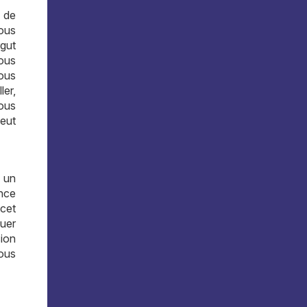
e de
Nous
rgut
ous
ous
ler,
nous
veut
 un
ance
 cet
ouer
ion
Nous