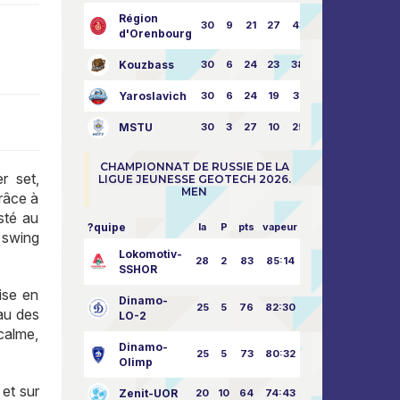
Région
30
9
21
27
43:73
d'Orenbourg
Kouzbass
30
6
24
23
38:76
Yaroslavich
30
6
24
19
31:80
MSTU
30
3
27
10
25:87
CHAMPIONNAT DE RUSSIE DE LA
r set,
LIGUE JEUNESSE GEOTECH 2026.
MEN
grâce à
sté au
?quipe
la
P
pts
vapeur
 swing
Lokomotiv-
28
2
83
85:14
SSHOR
ise en
Dinamo-
25
5
76
82:30
yau des
LO-2
 calme,
Dinamo-
25
5
73
80:32
Olimp
 et sur
Zenit-UOR
20
10
64
74:43