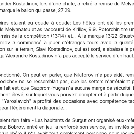
xander Kostadinov, lors d'une chute, a retiré la remise de Mely
marqué le ballon qui passe, 27:29.
aires étaient au coude à coude: Les hôtes ont été les prem
e Melyanatsu et as raccourci de Kirillov, 9:9. Potorchin tire u
errain de la compétition (13:14) et... À la marque 13:22 Shust
irillov a commencé à jouer d'étranges tours avec la qualité
on sur le terrain, Slavi Kostadinov, qui est sorti, a abaissé la 
r, qu'Alexandre Kostadinov n'a pas accepté le service d'en haut
onctionné. On peut en parler, que Nikiforov n'a pas aidé, rem
odichev ne se ressemblait pas, que les setters n'arrêtaient 
 Le fait est, que Gazprom-Yugra n'a aucune marge de sécurité, i
ment élevé, sur lequel vous pouvez compter et à partir duque
s. "Yaroslavich" a profité des occasions avec compétence tac
ant légèrement la diagonale...
aient rien faire - Les habitants de Surgut ont organisé eux-mê
u: Bobrov, entré en jeu, a renforcé son service, les invités s
un libéro il n'y avait tout simplement personne pour récupé