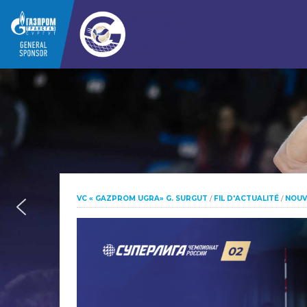
VC « GAZPROM UGRA» G. SURGUT
/
FIL D'ACTUALITÉ
/
NOUV