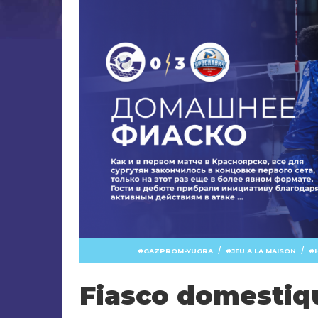
/
/
GAZPROM-YUGRA
JEU A LA MAISON
Fiasco domestiq