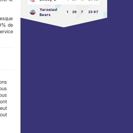
Yaroslavl
1
29
7
23:87
Bears
presque
29% de
ervice
ons
Nous
nous
 ont
eut
tout