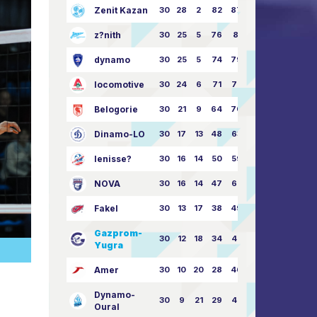
Zenit Kazan
30
28
2
82
87:24
z?nith
30
25
5
76
81:21
dynamo
30
25
5
74
79:26
locomotive
30
24
6
71
77:33
Belogorie
30
21
9
64
70:40
Dinamo-LO
30
17
13
48
63:57
Ienisse?
30
16
14
50
59:53
NOVA
30
16
14
47
62:58
Fakel
30
13
17
38
49:62
Gazprom-
30
12
18
34
45:63
Yugra
Amer
30
10
20
28
46:73
Dynamo-
30
9
21
29
41:70
Oural