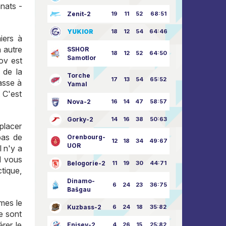
anats -
Zenit-2
19
11
52
68:51
YUKIOR
18
12
54
64:46
iers à
n autre
SSHOR
18
12
52
64:50
Samotlor
rov est
 de la
Torche
17
13
54
65:52
passe à
Yamal
. C'est
Nova-2
16
14
47
58:57
Gorky-2
14
16
38
50:63
placer
pas de
Orenbourg-
12
18
34
49:67
UOR
l n'y a
l vous
Belogorie-2
11
19
30
44:71
tique,
Dinamo-
6
24
23
36:75
Bašgau
mes le
Kuzbass-2
6
24
18
35:82
e sont
rer le
Enisey-2
4
26
15
25:82