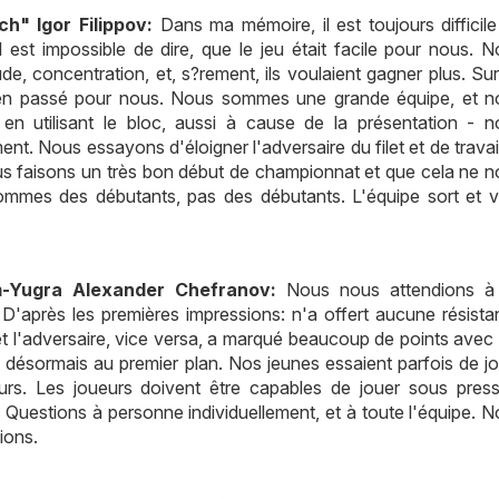
h" Igor Filippov:
Dans ma mémoire, il est toujours difficil
l est impossible de dire, que le jeu était facile pour nous. 
de, concentration, et, s?rement, ils voulaient gagner plus. Su
bien passé pour nous. Nous sommes une grande équipe, et n
n utilisant le bloc, aussi à cause de la présentation - n
. Nous essayons d'éloigner l'adversaire du filet et de travail
us faisons un très bon début de championnat et que cela ne 
sommes des débutants, pas des débutants. L'équipe sort et 
m-Yugra Alexander Chefranov:
Nous nous attendions à
u. D'après les premières impressions: n'a offert aucune résist
lé, et l'adversaire, vice versa, a marqué beaucoup de points avec
désormais au premier plan. Nos jeunes essaient parfois de j
urs. Les joueurs doivent être capables de jouer sous press
l. Questions à personne individuellement, et à toute l'équipe. 
ions.