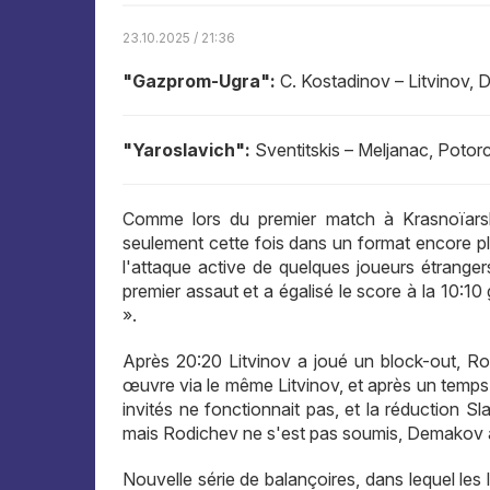
23.10.2025 / 21:36
"Gazprom-Ugra":
C. Kostadinov – Litvinov,
"Yaroslavich":
Sventitskis – Meljanac, Potor
Comme lors du premier match à Krasnoïarsk, 
seulement cette fois dans un format encore plus 
l'attaque active de quelques joueurs étranger
premier assaut et a égalisé le score à la 10:1
».
Après 20:20 Litvinov a joué un block-out, Rod
œuvre via le même Litvinov, et après un temps 
invités ne fonctionnait pas, et la réduction Sl
mais Rodichev ne s'est pas soumis, Demakov a f
Nouvelle série de balançoires, dans lequel les l