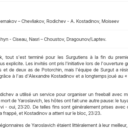
 Demakov – Chevliakov, Rodichev - A. Kostadinov, Moiseev
chyn - Ciseau, Nasri – Choustov, Dragounov/Laptev.
tout s'est terminé pour les Surgutiens à la fin du premie
explicite. Les invités ont pris l'initiative lors de l'ouverture 
s et de deux as de Potorchin, mais l'équipe de Surgut a rési
0 grâce à l'as d'Alexandre Kostadinov et a longtemps joué au «
ichev a utilisé un service pour organiser un freeball avec m
mort de Yaroslavich, les hôtes ont fait une autre pause: le tu
avi - oui, 23:20. De telles fins sont généralement prises avec
rappé, et Kostadinov a atterri sur le bloc, 23:23.
égionnaires de Yaroslavich étaient littéralement à leur meilleur,