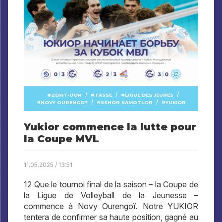
/
/
/
ZENIT-UOR
TASSE
LIGUE DES JEUNES
/
/
NOVY OURENGO?
SSHOR SAMOTLOR
YUKIOR
Yukior commence la lutte pour
la Coupe MVL
11.05.2025 / 13:51
12 Que le tournoi final de la saison – la Coupe de
la Ligue de Volleyball de la Jeunesse –
commence à Novy Ourengoï. Notre YUKIOR
tentera de confirmer sa haute position, gagné au