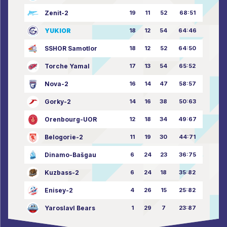
Zenit-2
19
11
52
68:51
YUKIOR
18
12
54
64:46
SSHOR Samotlor
18
12
52
64:50
Torche Yamal
17
13
54
65:52
Nova-2
16
14
47
58:57
Gorky-2
14
16
38
50:63
Orenbourg-UOR
12
18
34
49:67
Belogorie-2
11
19
30
44:71
Dinamo-Bašgau
6
24
23
36:75
Kuzbass-2
6
24
18
35:82
Enisey-2
4
26
15
25:82
Yaroslavl Bears
1
29
7
23:87