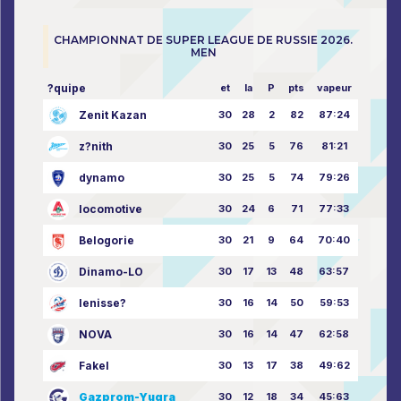
CHAMPIONNAT DE SUPER LEAGUE DE RUSSIE 2026.
MEN
?quipe
et
la
P
pts
vapeur
Zenit Kazan
30
28
2
82
87:24
z?nith
30
25
5
76
81:21
dynamo
30
25
5
74
79:26
locomotive
30
24
6
71
77:33
Belogorie
30
21
9
64
70:40
Dinamo-LO
30
17
13
48
63:57
Ienisse?
30
16
14
50
59:53
NOVA
30
16
14
47
62:58
Fakel
30
13
17
38
49:62
Gazprom-Yugra
30
12
18
34
45:63