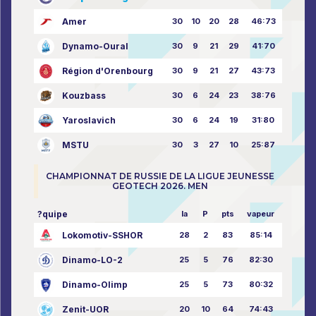
Amer
30
10
20
28
46:73
Dynamo-Oural
30
9
21
29
41:70
Région d'Orenbourg
30
9
21
27
43:73
Kouzbass
30
6
24
23
38:76
Yaroslavich
30
6
24
19
31:80
MSTU
30
3
27
10
25:87
CHAMPIONNAT DE RUSSIE DE LA LIGUE JEUNESSE
GEOTECH 2026. MEN
?quipe
la
P
pts
vapeur
Lokomotiv-SSHOR
28
2
83
85:14
Dinamo-LO-2
25
5
76
82:30
Dinamo-Olimp
25
5
73
80:32
Zenit-UOR
20
10
64
74:43