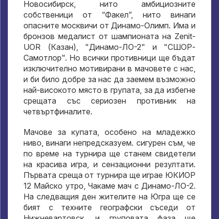
Новосибирск, нито амбициозните
собственици от “Факел”, нито винаги
опасните москвичи от Динамо-Олимп. Има и
бронзов медалист от шампионата на Zenit-
UOR (Казан), "Динамо-ЛО-2" и "СШОР-
Самотлор". Но всички противници ще бъдат
изключително мотивирани в мачовете с нас,
и би било добре за нас да заемем възможно
най-високото място в групата, за да избегне
срещата със сериозен противник на
четвъртфиналите.
Мачове за купата, особено на младежко
ниво, винаги непредсказуем. сигурен съм, че
по време на турнира ще станем свидетели
на красива игра, и сензационни резултати.
Първата среща от турнира ще играе ЮКИОР
12 Майско утро, Чакаме мач с Динамо-ЛО-2.
На следващия ден жителите на Югра ще се
бият с техните географски съседи от
Нижневартовск, и груповата фаза ще