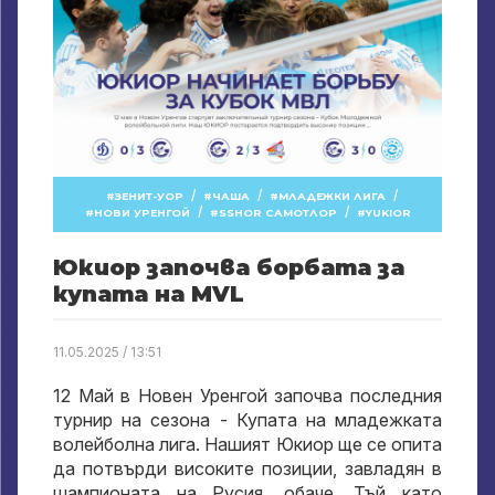
/
/
/
ЗЕНИТ-УОР
ЧАША
МЛАДЕЖКИ ЛИГА
/
/
НОВИ УРЕНГОЙ
SSHOR САМОТЛОР
YUKIOR
Юкиор започва борбата за
купата на MVL
11.05.2025 / 13:51
12 Май в Новен Уренгой започва последния
турнир на сезона - Купата на младежката
волейболна лига. Нашият Юкиор ще се опита
да потвърди високите позиции, завладян в
шампионата на Русия. обаче, Тъй като