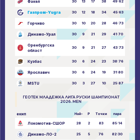
Факел
30
13
17
38
49:62
Газпром-Yugra
30
12
18
34
45:63
Горчиво
30
10
20
28
46:73
Динамо-Урал
30
9
21
29
41:70
Оренбургска
30
9
21
27
43:73
област
Кузбас
30
6
24
23
38:76
Ярославич
30
6
24
19
31:80
MSTU
30
3
27
10
25:87
ГЕОТЕК МЛАДЕЖКА ЛИГА РУСКИ ШАМПИОНАТ
2026. MEN
екип
Най-
P
Точки
пара
Локомотив-СШОР
28
2
83
85:14
Динамо-ЛО-2
25
5
76
82:30