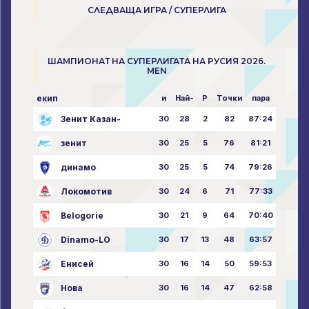
СЛЕДВАЩА ИГРА / СУПЕРЛИГА
ШАМПИОНАТ НА СУПЕРЛИГАТА НА РУСИЯ 2026.
MEN
екип
и
Най-
P
Точки
пара
Зенит Казан-
30
28
2
82
87:24
зенит
30
25
5
76
81:21
динамо
30
25
5
74
79:26
Локомотив
30
24
6
71
77:33
Belogorie
30
21
9
64
70:40
Dinamo-LO
30
17
13
48
63:57
Енисей
30
16
14
50
59:53
Нова
30
16
14
47
62:58