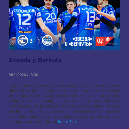
Zvezda y Berkuts
06.11.2020 / 18:00
Liga Juvenil de Voleibol, sin embargo, como en todo voleibol,
difícil de predecir el juego del equipo- oponente al comienzo
de la temporada. Los jugadores cambian, los chicos crecen,
young come - young ... Así que hoy, con nuestras
contrapartes, el primer set comenzó bajo el lema: "Vamos,
perder, de lo contrario perderemos!"" Berkuts
"inmediatamente tomó la delantera, pero no debido a un
trabajo bien coordinado en
leer m?s »