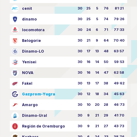
cenit
30
25
5
76
81:21
dinamo
30
25
5
74
79:26
locomotora
30
24
6
71
77:33
Belogorie
30
21
9
64
70:40
Dinamo-LO
30
17
13
48
63:57
Yenisei
30
16
14
50
59:53
NOVA
30
16
14
47
62:58
Fakel
30
13
17
38
49:62
Gazprom-Yugra
30
12
18
34
45:63
Amargo
30
10
20
28
46:73
Dinamo-Ural
30
9
21
29
41:70
Región de Oremburgo
30
9
21
27
43:73
Kuzbass
30
6
24
23
38:76