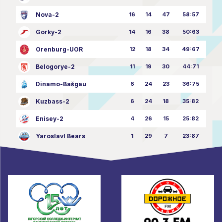
Nova-2
16
14
47
58:57
Gorky-2
14
16
38
50:63
Orenburg-UOR
12
18
34
49:67
Belogorye-2
11
19
30
44:71
Dinamo-Bašgau
6
24
23
36:75
Kuzbass-2
6
24
18
35:82
Enisey-2
4
26
15
25:82
Yaroslavl Bears
1
29
7
23:87