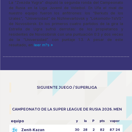
La “Zvezda Yugra” disputó la segunda ronda del Campeonato
de Rusia en la Liga Juvenil de Voleibol. En Ufa el rival de
nuestro equipo fueron los anfitriones: los “Berkuts de los
Urales”, "Universidad" de Nizhnevartovsk y "Lokomotiv-TsIVS"
de Novosibirsk. En los primeros cuatro partidos de la gira la
Estrella de Ugra sufrió derrotas: de los propietarios y
residentes de Novosibirsk con una puntuación 0:3 y dos veces
de la “Universidad” con puntaje 1:3. A pesar de este
resultado, en
leer m?s »
SIGUIENTE JUEGO / SUPERLIGA
CAMPEONATO DE LA SUPER LEAGUE DE RUSIA 2026. MEN
equipo
y
la
P
pts
vapor
Zenit-Kazan
30
28
2
82
87:24