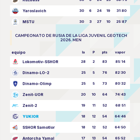
Yaroslavich
30
6
24
19
31:80
MSTU
30
3
27
10
25:87
CAMPEONATO DE RUSIA DE LA LIGA JUVENIL GEOTECH
2026. MEN
equipo
la
P
pts
vapor
Lokomotiv-SSHOR
28
2
83
85:14
Dinamo-LO-2
25
5
76
82:30
Dinamo-Olimp
25
5
73
80:32
Zenit-UOR
20
10
64
74:43
Zenit-2
19
11
52
68:51
YUKIOR
18
12
54
64:46
SSHOR Samotlor
18
12
52
64:50
Antorcha Yamal
17
13
54
65:52