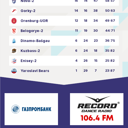
Nova-2
16
14
47
58:57
Gorky-2
14
16
38
50:63
Orenburg-UOR
12
18
34
49:67
Belogorye-2
11
19
30
44:71
Dinamo-Bašgau
6
24
23
36:75
Kuzbass-2
6
24
18
35:82
Enisey-2
4
26
15
25:82
Yaroslavl Bears
1
29
7
23:87