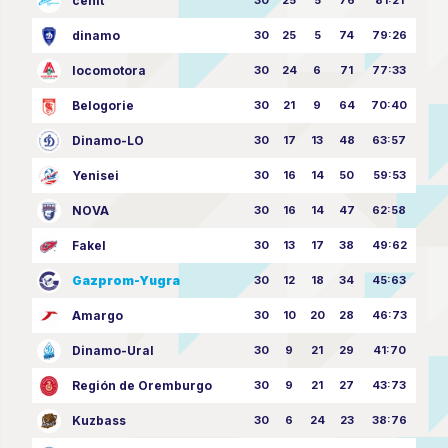
cenit
30
25
5
76
81:21
dinamo
30
25
5
74
79:26
locomotora
30
24
6
71
77:33
Belogorie
30
21
9
64
70:40
Dinamo-LO
30
17
13
48
63:57
Yenisei
30
16
14
50
59:53
NOVA
30
16
14
47
62:58
Fakel
30
13
17
38
49:62
Gazprom-Yugra
30
12
18
34
45:63
Amargo
30
10
20
28
46:73
Dinamo-Ural
30
9
21
29
41:70
Región de Oremburgo
30
9
21
27
43:73
Kuzbass
30
6
24
23
38:76