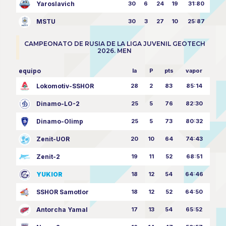
Yaroslavich
30
6
24
19
31:80
MSTU
30
3
27
10
25:87
CAMPEONATO DE RUSIA DE LA LIGA JUVENIL GEOTECH
2026. MEN
equipo
la
P
pts
vapor
Lokomotiv-SSHOR
28
2
83
85:14
Dinamo-LO-2
25
5
76
82:30
Dinamo-Olimp
25
5
73
80:32
Zenit-UOR
20
10
64
74:43
Zenit-2
19
11
52
68:51
YUKIOR
18
12
54
64:46
SSHOR Samotlor
18
12
52
64:50
Antorcha Yamal
17
13
54
65:52