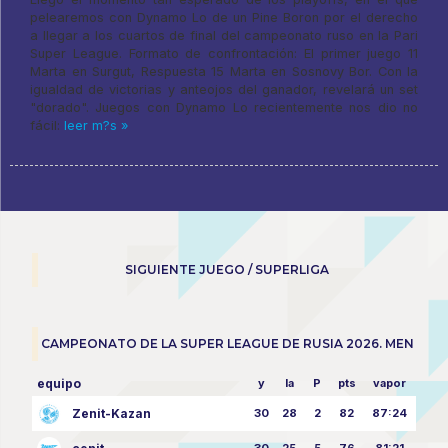
pelearemos con Dynamo Lo de un Pine Boron por el derecho
a llegar a los cuartos de final del campeonato ruso en la Pari
Super League. Formato de confrontación: El primer juego 11
Marta en Surgut, Respuesta 15 Marta en Sosnovy Bor. Con la
igualdad de victorias y anteojos del ganador, revelará un set
"dorado". Juegos con Dynamo Lo recientemente nos dio no
fácil:
leer m?s »
SIGUIENTE JUEGO / SUPERLIGA
CAMPEONATO DE LA SUPER LEAGUE DE RUSIA 2026. MEN
equipo
y
la
P
pts
vapor
Zenit-Kazan
30
28
2
82
87:24