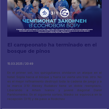
El campeonato ha terminado en el
bosque de pinos
15.03.2025 / 20:49
En el primer set, los quirúgutianos olvidaron un ataque en el
hotel: Sopla hacia el bloque y fuera se vierte uno tras otro. No
es el mejor refinamiento destruyó toda la cadena de juego y a
la marca 3:10 Alexey Rudakov tiene un doble reemplazo,
Liberando a Artem Ivanov y juvenil diagonal Daniil
Parkhomenko. En el siguiente sorteo, Masko se equivoca en la
recepción (3:11) y da paso a Rodichev.