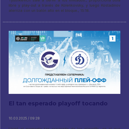
Tyushkevich sale a servir a los invitados., proporciona bola
libre y play-out a través de Kolenkovsky, y luego Kostadinov
aterriza con un balón alto en el bloque., 15:18.
El tan esperado playoff tocando
10.03.2025 / 09:28
Llegó el momento tan esperado de los playoffs, en el que