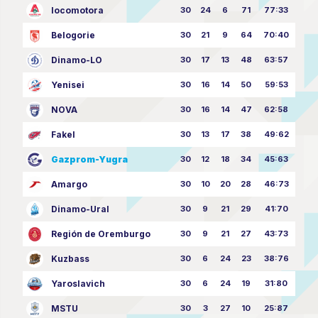
locomotora
30
24
6
71
77:33
Belogorie
30
21
9
64
70:40
Dinamo-LO
30
17
13
48
63:57
Yenisei
30
16
14
50
59:53
NOVA
30
16
14
47
62:58
Fakel
30
13
17
38
49:62
Gazprom-Yugra
30
12
18
34
45:63
Amargo
30
10
20
28
46:73
Dinamo-Ural
30
9
21
29
41:70
Región de Oremburgo
30
9
21
27
43:73
Kuzbass
30
6
24
23
38:76
Yaroslavich
30
6
24
19
31:80
MSTU
30
3
27
10
25:87