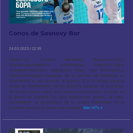
Conos de Sosnovy Bor
24.03.2023 / 22:35
Dinamo-LO: Jovovich Murashko, Biryukov-Ivovich,
Kolenkovsky-Melnikov, Vishnevetsky Gazprom-Yugra:
Ozhiganov-Alekseev, Makarenko Katic, Piun Bessogonov,
Kabeshov-Nagaets Después de la derrota de Neftyanik en
Novosibirsk el día anterior, el puesto 12 y un boleto para la
ronda de clasificación de los playoffs estaban en el bolsillo
de Surgut incluso antes del comienzo del partido.. El juego en
sí mismo en Sosnovy Bor dejó impresiones mixtas.. Un lado,
nuevamente, la abundancia de su propio matrimonio no le
permitió imponer un juego más ajustado
leer m?s »