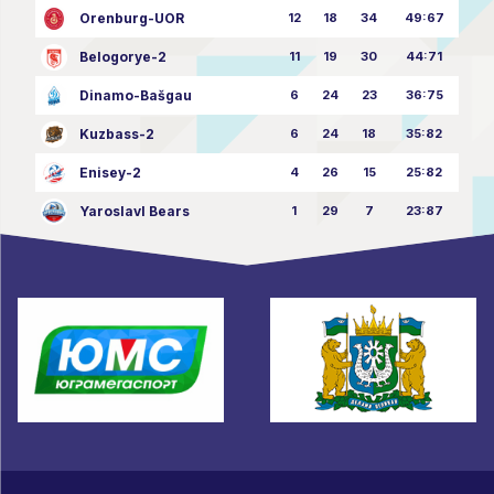
Orenburg-UOR
12
18
34
49:67
Belogorye-2
11
19
30
44:71
Dinamo-Bašgau
6
24
23
36:75
Kuzbass-2
6
24
18
35:82
Enisey-2
4
26
15
25:82
Yaroslavl Bears
1
29
7
23:87