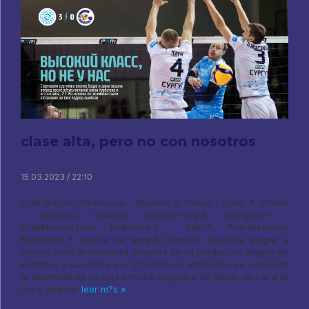
clase alta, pero no con nosotros
15.03.2023 / 22:10
Zenit-Kazan: Christenson - Mijailov, D. Volkov - Deru, A. Volkov
- Kononov, Golubev Gazprom-Ugra: Ozhiganov -
Shakhbanmirzaev, Makarenko - Katich, Piun-Kurbatov,
Kabeshov El equipo de Surgut comenzó bastante alegre e
incluso tomó la delantera después de un productivo ataque de
Kurbatov y su propio as., 2:1. Pero los anfitriones se comieron
la acumulación de tres errores seguidos de Rajab: lanzar a la
red y golpear
leer m?s »