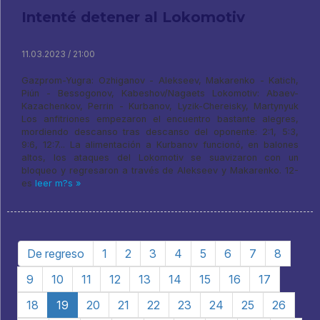
Intenté detener al Lokomotiv
11.03.2023 / 21:00
Gazprom-Yugra: Ozhiganov - Alekseev, Makarenko - Katich,
Piún - Bessogonov, Kabeshov/Nagaets Lokomotiv: Abaev-
Kazachenkov, Perrin - Kurbanov, Lyzik-Chereisky, Martynyuk
Los anfitriones empezaron el encuentro bastante alegres,
mordiendo descanso tras descanso del oponente: 2:1, 5:3,
9:6, 12:7... La alimentación a Kurbanov funcionó, en balones
altos, los ataques del Lokomotiv se suavizaron con un
bloqueo y regresaron a través de Alekseev y Makarenko. 12-
es
leer m?s »
De regreso
1
2
3
4
5
6
7
8
9
10
11
12
13
14
15
16
17
18
19
20
21
22
23
24
25
26