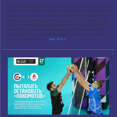
La parte preliminar del campeonato con un gato veloz rueda
hacia la línea de meta. Parec?a, que ya no hay intriga, pero
ella es! Lo que nos prepara la jornada 28, se desarrolló en
medio de la semana laboral? aqu?, quiz?s, no huele a intriga.
Para "Kuzbass" todavía es posible moverse en el medio de la
clasificación., entonces Kemerovo jugará como un adulto. Y el
"Constructor" de una manera adulta puede uno establecer,
desafortunadamente. tan
leer m?s »