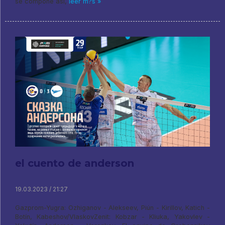
se compone así,
leer m?s »
el cuento de anderson
19.03.2023 / 21:27
Gazprom-Yugra: Ozhiganov - Alekseev, Piún - Kirillov, Katich -
Botín, Kabeshov/VlaskovZenit: Kobzar - Kliuka, Yakovlev -