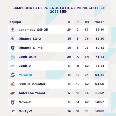
CAMPEONATO DE RUSIA DE LA LIGA JUVENIL GEOTECH
2026. MEN
equipo
la
P
pts
vapor
Lokomotiv-SSHOR
28
2
83
85:14
Dinamo-LO-2
25
5
76
82:30
Dinamo-Olimp
25
5
73
80:32
Zenit-UOR
20
10
64
74:43
Zenit-2
19
11
52
68:51
YUKIOR
18
12
54
64:46
SSHOR Samotlor
18
12
52
64:50
Antorcha Yamal
17
13
54
65:52
Nova-2
16
14
47
58:57
Gorky-2
14
16
38
50:63