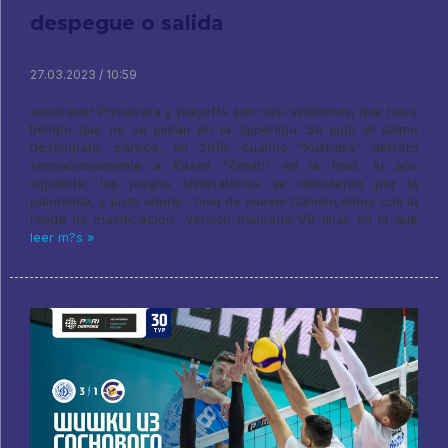
despegue o salida
27.03.2023 / 10:59
esperado! Primavera y playoffs son casi sinónimos, que hace
tiempo que no se juntan en la Superliga. Se jugó el último
desempate, parece, en 2019, cuando "Kuzbass" derrotó
sensacionalmente a Kazan "Zenith" en la final. Al año
siguiente, los juegos eliminatorios se detuvieron por la
pandemia, y justo ahora - hola de nuevo! Comencemos con la
ronda de clasificación., versión truncada 1/8 final, en la que
leer m?s »