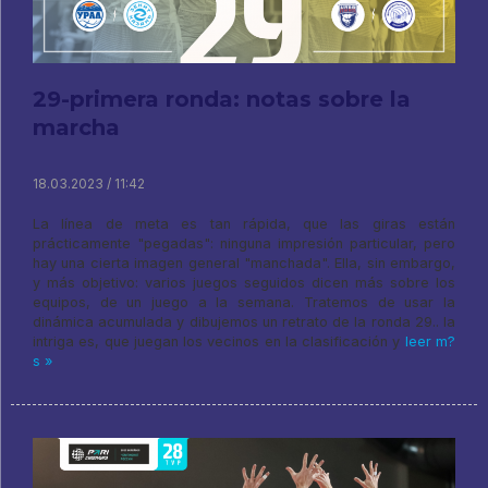
29-primera ronda: notas sobre la
marcha
18.03.2023 / 11:42
La línea de meta es tan rápida, que las giras están
prácticamente "pegadas": ninguna impresión particular, pero
hay una cierta imagen general "manchada". Ella, sin embargo,
y más objetivo: varios juegos seguidos dicen más sobre los
equipos, de un juego a la semana. Tratemos de usar la
dinámica acumulada y dibujemos un retrato de la ronda 29.. la
intriga es, que juegan los vecinos en la clasificación y
leer m?
s »