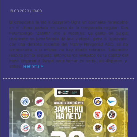
18.03.2023 / 19:00
El calendario le dio a Gazprom-Ugra un oponente formidable
en el último partido en casa de la temporada regular: San
Petersburgo "Zenith" vino a nosotros. La gente de Surgut
realmente se beneficiaría de una victoria., pero el oponente,
con una derrota reciente del Nizhny Novgorod ASC, se ha
arrinconado a sí mismo: no hay dónde retirarse, Lokomotiv
respira por la espalda. Entonces los invitados de la capital del
norte llegaron a Surgut para luchar en serio., no dispares. y,
sabes,
leer m?s »