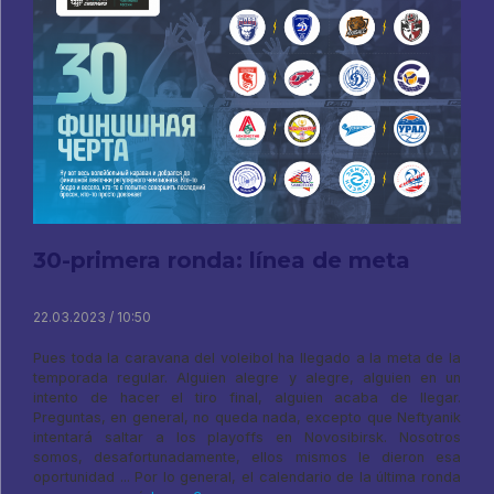
30-primera ronda: línea de meta
22.03.2023 / 10:50
Pues toda la caravana del voleibol ha llegado a la meta de la
temporada regular. Alguien alegre y alegre, alguien en un
intento de hacer el tiro final, alguien acaba de llegar.
Preguntas, en general, no queda nada, excepto que Neftyanik
intentará saltar a los playoffs en Novosibirsk. Nosotros
somos, desafortunadamente, ellos mismos le dieron esa
oportunidad ... Por lo general, el calendario de la última ronda