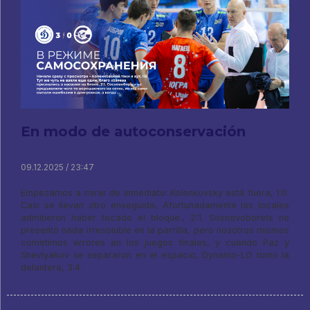
En modo de autoconservación
09.12.2025 / 23:47
Empezamos a mirar de inmediato: Kolenkovsky está fuera, 1:0.
Casi se llevan otro enseguida, Afortunadamente los locales
admitieron haber tocado el bloque., 2:1. Sosnovoborets no
presentó nada irresoluble en la parrilla, pero nosotros mismos
cometimos errores en los juegos finales, y cuando Paz y
Shevlyakov se separaron en el espacio, Dynamo-LO tomó la
delantera, 3:4.