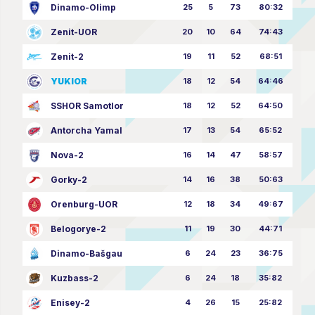
Dinamo-Olimp
25
5
73
80:32
Zenit-UOR
20
10
64
74:43
Zenit-2
19
11
52
68:51
YUKIOR
18
12
54
64:46
SSHOR Samotlor
18
12
52
64:50
Antorcha Yamal
17
13
54
65:52
Nova-2
16
14
47
58:57
Gorky-2
14
16
38
50:63
Orenburg-UOR
12
18
34
49:67
Belogorye-2
11
19
30
44:71
Dinamo-Bašgau
6
24
23
36:75
Kuzbass-2
6
24
18
35:82
Enisey-2
4
26
15
25:82