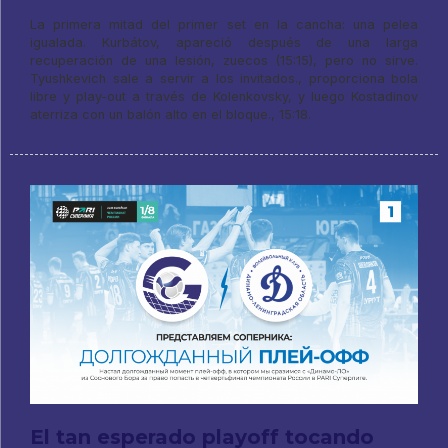
La primera mitad del primer set en la cancha: una pelea
igualada. Kurbátov, apareció después de una larga
recuperación de una lesión, zuecos (15:15), pero no sirve.
Tyushkevich sale a servir a los invitados., proporciona bola
libre y play-out a través de Kolenkovsky, y luego Kostadinov
aterriza con un balón alto en el bloque., 15:18.
El tan esperado playoff tocando