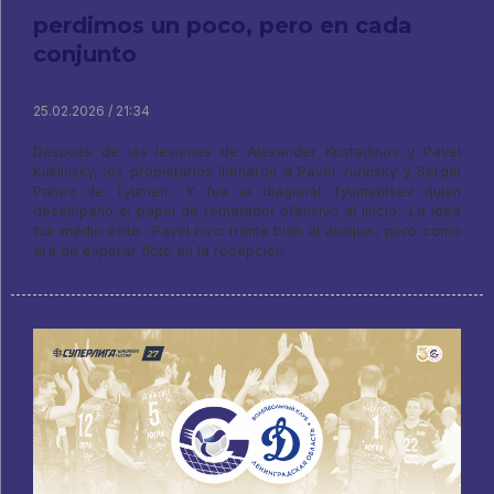
perdimos un poco, pero en cada
conjunto
25.02.2026 / 21:34
Después de las lesiones de Alexander Kostadinov y Pavel
Kuklinsky, los propietarios llamaron a Pavel Yurinsky y Sergei
Panov de Tyumen.. Y fue el diagonal Tyumentsev quien
desempeñó el papel de rematador ofensivo al inicio.. La idea
fue medio éxito.: Pavel hizo frente bien al ataque., pero como
era de esperar flotó en la recepción.