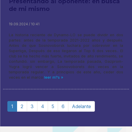
Presentando al oponente: en busca
de mi mismo
19.09.2024 / 10:41
La historia reciente de Dynamo-LO se puede dividir en dos
partes: antes de la temporada 2021-2022 años y después.
Antes de que Sosnovoborsk luchara por sobrevivir en la
Superliga, Después de eso llegaron al Top 6 dos veces.. El
club se ha hecho más fuerte, invitados de alto rendimiento, se
confundió. sin embargo, La temporada pasada, Gazprom-
Yugra logró vencer a Sosnovoborets dos veces en la
temporada regular.. Y a principios de este año, ceder dos
veces en el marco
leer m?s »
1
2
3
4
5
6
Adelante