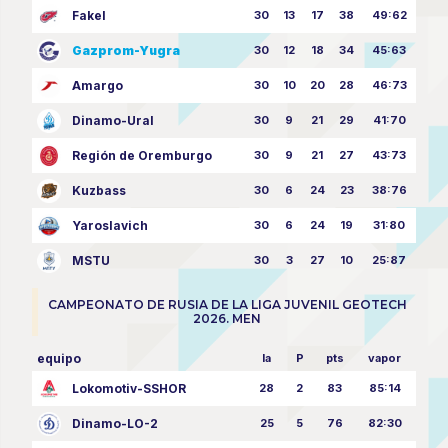
Fakel
30
13
17
38
49:62
Gazprom-Yugra
30
12
18
34
45:63
Amargo
30
10
20
28
46:73
Dinamo-Ural
30
9
21
29
41:70
Región de Oremburgo
30
9
21
27
43:73
Kuzbass
30
6
24
23
38:76
Yaroslavich
30
6
24
19
31:80
MSTU
30
3
27
10
25:87
CAMPEONATO DE RUSIA DE LA LIGA JUVENIL GEOTECH
2026. MEN
equipo
la
P
pts
vapor
Lokomotiv-SSHOR
28
2
83
85:14
Dinamo-LO-2
25
5
76
82:30