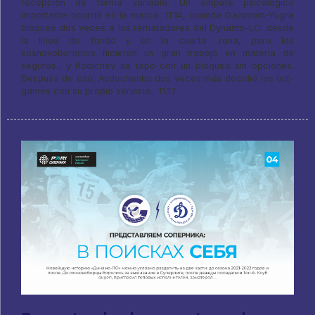
recepción de forma variable. Un empate psicológico
importante ocurrió en la marca. 11:14, cuando Gazprom-Yugra
bloqueó dos veces a los rematadores del Dynamo-LO: desde
la línea de fondo y en la cuarta zona, pero los
sosnovoborianos hicieron un gran trabajo en materia de
seguros., y Rodichev se topó con un bloqueo sin opciones.
Después de eso, Avdochenko dos veces más decidió los out-
games con su propio servicio., 11:17.