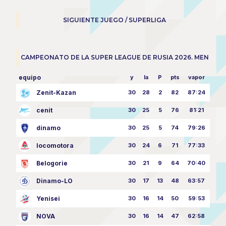
SIGUIENTE JUEGO / SUPERLIGA
CAMPEONATO DE LA SUPER LEAGUE DE RUSIA 2026. MEN
equipo
y
la
P
pts
vapor
Zenit-Kazan
30
28
2
82
87:24
cenit
30
25
5
76
81:21
dinamo
30
25
5
74
79:26
locomotora
30
24
6
71
77:33
Belogorie
30
21
9
64
70:40
Dinamo-LO
30
17
13
48
63:57
Yenisei
30
16
14
50
59:53
NOVA
30
16
14
47
62:58