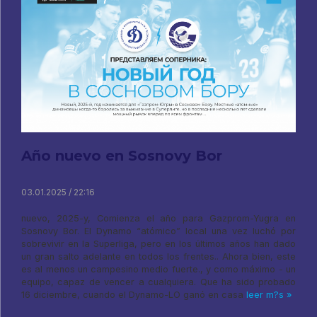
Año nuevo en Sosnovy Bor
03.01.2025 / 22:16
nuevo, 2025-y, Comienza el año para Gazprom-Yugra en
Sosnovy Bor. El Dynamo “atómico” local una vez luchó por
sobrevivir en la Superliga, pero en los últimos años han dado
un gran salto adelante en todos los frentes.. Ahora bien, este
es al menos un campesino medio fuerte., y como máximo - un
equipo, capaz de vencer a cualquiera. Que ha sido probado
16 diciembre, cuando el Dynamo-LO ganó en casa
leer m?s »