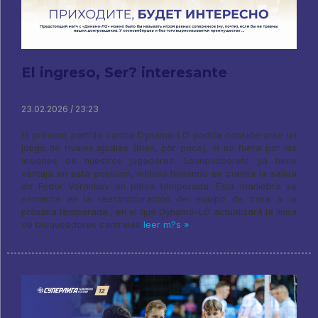
El ingreso, Ser? interesante
23.02.2026 / 23:23
El próximo partido contra Dynamo-LO podría considerarse un
juego de rivales iguales (Bien, por poco), si no fuera por las
lesiones de nuestros jugadores. Sosnovoborets ya tiene
ventaja en esta posición, incluso teniendo en cuenta la salida
de Fedor Voronkov en plena temporada. Esta maniobra se
enmarca en la reestructuración del equipo de cara a la
próxima temporada., en el que Dynamo-LO actualizará la línea
de bloqueadores centrales
leer m?s »