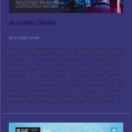
Al estilo Olivier
05.01.2025 / 21:49
Esta vez los habitantes de Surgut en Sosnovy Bor no tuvieron
muchas cosas agradables., Por lo tanto, destacamos la
entrega de la insignia de Maestro de Deportes de la
Federación Rusa por parte de Alexander Klimkin a su
exjugador Nikita Vishnevetsky antes del partido.. Composición,
nominado por Klimkin para el juego, podría llamarse
experimental, si no fuera por un "pero" - en "Dynamo-LO", de
hecho, no hay primeros y segundos números obvios, en
cualquier combinación el equipo es capaz de resolver
problemas. Destacamos también el debut completo del
diagonal Nazar Litvinenko tras recuperarse de una lesión.