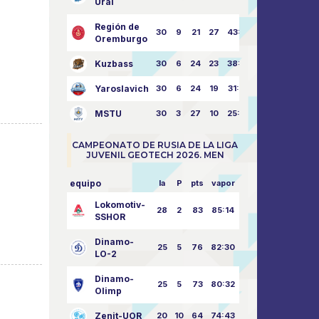
Ural
Región de
30
9
21
27
43:73
Oremburgo
Kuzbass
30
6
24
23
38:76
Yaroslavich
30
6
24
19
31:80
MSTU
30
3
27
10
25:87
CAMPEONATO DE RUSIA DE LA LIGA
JUVENIL GEOTECH 2026. MEN
equipo
la
P
pts
vapor
Lokomotiv-
28
2
83
85:14
SSHOR
Dinamo-
25
5
76
82:30
LO-2
Dinamo-
25
5
73
80:32
Olimp
Zenit-UOR
20
10
64
74:43