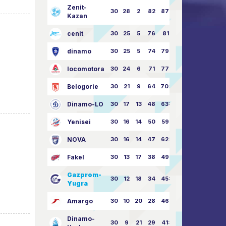
Zenit-
30
28
2
82
87:24
Kazan
cenit
30
25
5
76
81:21
dinamo
30
25
5
74
79:26
locomotora
30
24
6
71
77:33
Belogorie
30
21
9
64
70:40
Dinamo-LO
30
17
13
48
63:57
Yenisei
30
16
14
50
59:53
NOVA
30
16
14
47
62:58
Fakel
30
13
17
38
49:62
Gazprom-
30
12
18
34
45:63
Yugra
Amargo
30
10
20
28
46:73
Dinamo-
30
9
21
29
41:70