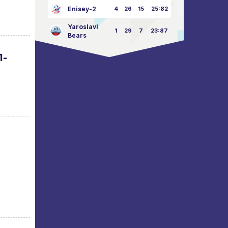
Enisey-2
4
26
15
25:82
Yaroslavl
1
29
7
23:87
Bears
1-