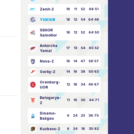
Zenit-2
19
11
52
68:51
YUKIOR
18
12
54
64:46
SSHOR
18
12
52
64:50
Samotlor
Antorcha
17
13
54
65:52
Yamal
Nova-2
16
14
47
58:57
Gorky-2
14
16
38
50:63
Orenburg-
12
18
34
49:67
UOR
Belogorye-
11
19
30
44:71
2
Dinamo-
6
24
23
36:75
Bašgau
Kuzbass-2
6
24
18
35:82