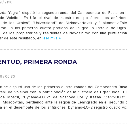
9 / 21:10
zda Yugra” disputó la segunda ronda del Campeonato de Rusia en l
 de Voleibol. En Ufa el rival de nuestro equipo fueron los anfitrione
s de los Urales”, "Universidad" de Nizhnevartovsk y "Lokomotiv-TsI
irsk. En los primeros cuatro partidos de la gira la Estrella de Ugra 
s: de los propietarios y residentes de Novosibirsk con una puntuación
ar de este resultado, en
leer m?s »
ENTUD, PRIMERA RONDA
19 / 06:30
ut se disputó una de las primeras cuatro rondas del Campeonato Ruso
enil de Voleibol con la participación de la “Estrella de Ugra” local, 
 de Moscú, "Dynamo-LO-2" de Sosnovy Bor y Kazán "Zenit-UOR".
: Moscovitas, perdiendo ante la región de Leningrado en el segundo d
día en el desempate de los anfitriones. Dynamo-LO-2 registró cuatro vic