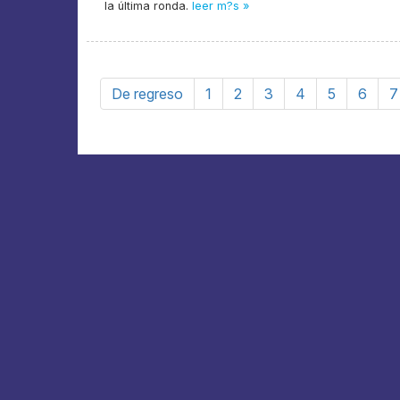
la última ronda.
leer m?s »
De regreso
1
2
3
4
5
6
7