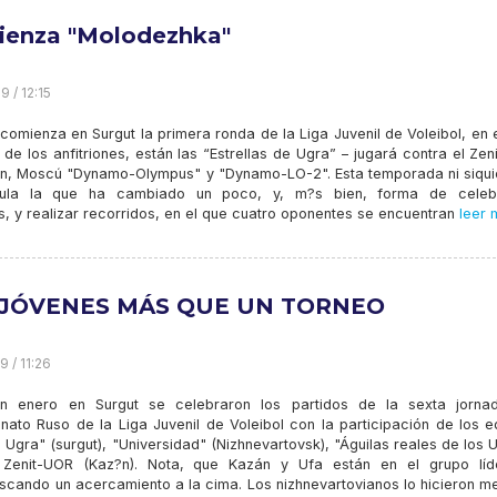
enza "Molodezhka"
9 / 12:15
 comienza en Surgut la primera ronda de la Liga Juvenil de Voleibol, en 
e los anfitriones, están las “Estrellas de Ugra” – jugará contra el Ze
n, Moscú "Dynamo-Olympus" y "Dynamo-LO-2". Esta temporada ni siqui
mula la que ha cambiado un poco, y, m?s bien, forma de celeb
, y realizar recorridos, en el que cuatro oponentes se encuentran
leer 
 JÓVENES MÁS QUE UN TORNEO
9 / 11:26
n enero en Surgut se celebraron los partidos de la sexta jorna
ato Ruso de la Liga Juvenil de Voleibol con la participación de los e
Ugra" (surgut), "Universidad" (Nizhnevartovsk), "Águilas reales de los 
 Zenit-UOR (Kaz?n). Nota, que Kazán y Ufa están en el grupo líd
cando un acercamiento a la cima. Los nizhnevartovianos lo hicieron me