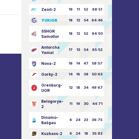
Zenit-2
19
11
52
68:51
YUKIOR
18
12
54
64:46
SSHOR
18
12
52
64:50
Samotlor
Antorcha
17
13
54
65:52
Yamal
Nova-2
16
14
47
58:57
Gorky-2
14
16
38
50:63
Orenburg-
12
18
34
49:67
UOR
Belogorye-
11
19
30
44:71
2
Dinamo-
6
24
23
36:75
Bašgau
Kuzbass-2
6
24
18
35:82