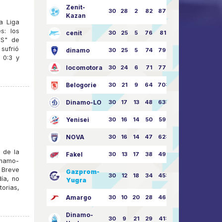
Zenit-
30
28
2
82
87:24
Kazan
a Liga
s: los
cenit
30
25
5
76
81:21
VS" de
sufrió
dinamo
30
25
5
74
79:26
 0:3 y
locomotora
30
24
6
71
77:33
Belogorie
30
21
9
64
70:40
Dinamo-LO
30
17
13
48
63:57
Yenisei
30
16
14
50
59:53
NOVA
30
16
14
47
62:58
 de la
Fakel
30
13
17
38
49:62
Dinamo-
 Breve
Gazprom-
30
12
18
34
45:63
ía, no
Yugra
torias,
Amargo
30
10
20
28
46:73
Dinamo-
30
9
21
29
41:70