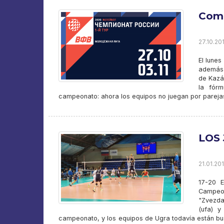
Comi
27.10.201
El lunes
además d
de Kazá
la fór
campeonato: ahora los equipos no juegan por parejas
LOS
21.01.201
17-20 E
Campeon
"Zvezda 
(ufa) y
campeonato, y los equipos de Ugra todavía están bus