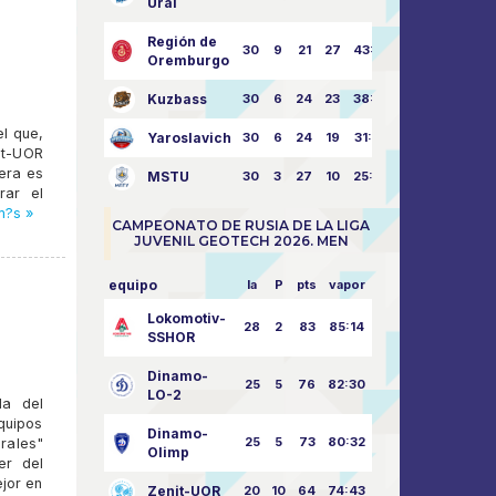
Ural
Región de
30
9
21
27
43:73
Oremburgo
Kuzbass
30
6
24
23
38:76
el que,
Yaroslavich
30
6
24
19
31:80
nit-UOR
era es
MSTU
30
3
27
10
25:87
rar el
m?s »
CAMPEONATO DE RUSIA DE LA LIGA
JUVENIL GEOTECH 2026. MEN
equipo
la
P
pts
vapor
Lokomotiv-
28
2
83
85:14
SSHOR
Dinamo-
25
5
76
82:30
LO-2
da del
quipos
Dinamo-
25
5
73
80:32
Urales"
Olimp
er del
jor en
Zenit-UOR
20
10
64
74:43