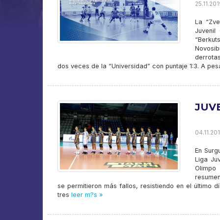
25.11.201
La “Zve
Juvenil
“Berkut
Novosib
derrota
dos veces de la “Universidad” con puntaje 1:3. A pes
JUV
04.11.20
En Surg
Liga Juv
Olimpo
resumen
se permitieron más fallos, resistiendo en el último 
tres
leer m?s »