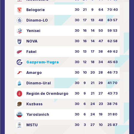
Belogorie
30
21
9
64
70:40
Dinamo-LO
30
17
13
48
63:57
Yenisei
30
16
14
50
59:53
NOVA
30
16
14
47
62:58
Fakel
30
13
17
38
49:62
Gazprom-Yugra
30
12
18
34
45:63
Amargo
30
10
20
28
46:73
Dinamo-Ural
30
9
21
29
41:70
Región de Oremburgo
30
9
21
27
43:73
Kuzbass
30
6
24
23
38:76
Yaroslavich
30
6
24
19
31:80
MSTU
30
3
27
10
25:87