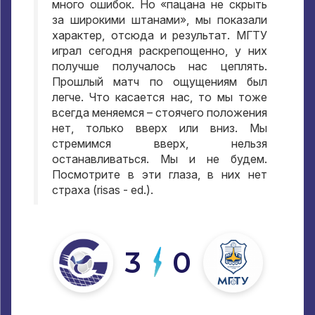
много ошибок
.
Но «пацана не скрыть
за широкими штанами»
,
мы показали
характер
,
отсюда и результат
.
МГТУ
играл сегодня раскрепощенно
,
у них
получше получалось нас цеплять
.
Прошлый матч по ощущениям был
легче
.
Что касается нас
,
то мы тоже
всегда меняемся – стоячего положения
нет
,
только вверх или вниз
.
Мы
стремимся вверх
,
нельзя
останавливаться
.
Мы и не будем
.
Посмотрите в эти глаза
,
в них нет
страха
(risas - ed.).
3
0