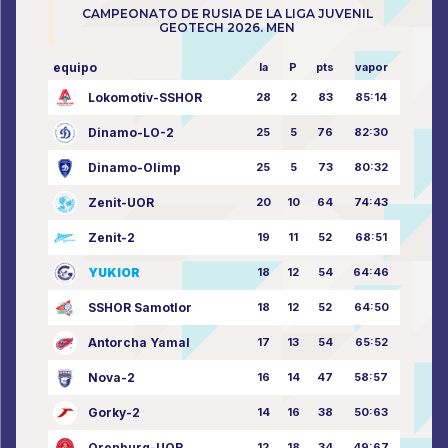
CAMPEONATO DE RUSIA DE LA LIGA JUVENIL
GEOTECH 2026. MEN
equipo
la
P
pts
vapor
Lokomotiv-SSHOR
28
2
83
85:14
Dinamo-LO-2
25
5
76
82:30
Dinamo-Olimp
25
5
73
80:32
Zenit-UOR
20
10
64
74:43
Zenit-2
19
11
52
68:51
YUKIOR
18
12
54
64:46
SSHOR Samotlor
18
12
52
64:50
Antorcha Yamal
17
13
54
65:52
Nova-2
16
14
47
58:57
Gorky-2
14
16
38
50:63
Orenburg-UOR
12
18
34
49:67