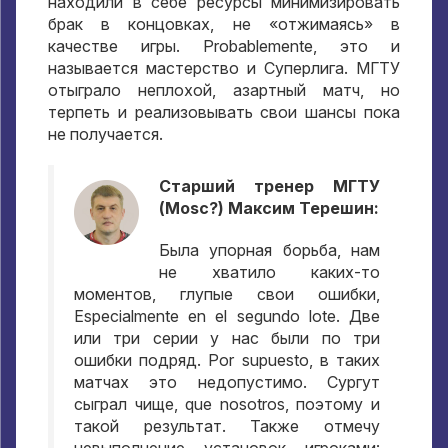
находили в себе ресурсы минимизировать
брак в концовках
,
не «отжимаясь» в
качестве игры
. Probablemente,
это и
называется мастерство и Суперлига
.
МГТУ
отыграло неплохой
,
азартный матч
,
но
терпеть и реализовывать свои шансы пока
не получается
.
Старший тренер МГТУ
(Mosc?)
Максим Терешин
:
Была упорная борьба
,
нам
не хватило каких-то
моментов
,
глупые свои ошибки
,
Especialmente en el segundo lote.
Две
или три серии у нас были по три
ошибки подряд
. Por supuesto,
в таких
матчах это недопустимо
.
Сургут
сыграл чище
, que nosotros,
поэтому и
такой результат
.
Также отмечу