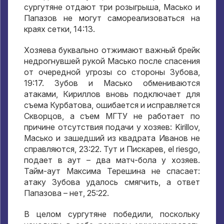
сургутяне отдают три розыгрыша
,
Масько и
Папазов не могут самореализоваться на
краях сетки
, 14:13.
Хозяева буквально отжимают важный брейк
недрогнувшей рукой Масько после спасения
от очередной угрозы со стороны Зубова
,
19:17.
Зубов и Масько обмениваются
атаками
,
Кириллов вновь подключает для
съема Курбатова
,
ошибается и исправляется
Скворцов
,
а съем МГТУ не работает по
причине отсутствия подачи у хозяев
: Kirillov,
Масько и зашедший из квадрата Иванов не
справляются
, 23:22.
Тут и Пискарев
, el riesgo,
подает в аут – два матч-бола у хозяев
.
Тайм-аут Максима Терешина не спасает
:
атаку Зубова удалось смягчить
,
а ответ
Папазова – нет
, 25:22.
В целом сургутяне победили
,
поскольку