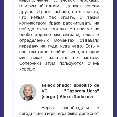
невыполнение установок игроками
:
говорим об одном – делают совсем
другое
.
Играли
, luchado,
но я считаю
,
что нельзя так играть
.
С таким
количеством брака рассчитывать на
победу очень тяжело
.
На приеме не
особо хорошо мы сыграли
,
плюс в
определенных моментах отдавали
передачу не туда
,
куда надо
.
Есть у
нас там одно слабое звено
,
которое
мы никак залатать не можем
.
Соперники этим пользуются очень
хорошо
.
seleccionador absoluto de
VC "Gazprom-Ugra"
(surgut) Alexei Rudakov:
Нервы преобладали в
сегодняшней игре
,
игра была далека от