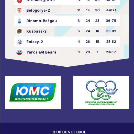
Belogorye-2
11
19
30
44:71
Dinamo-Bašgau
6
24
23
36:75
Kuzbass-2
6
24
18
35:82
Enisey-2
4
26
15
25:82
Yaroslavl Bears
1
29
7
23:87
CLUB DE VOLEIBOL