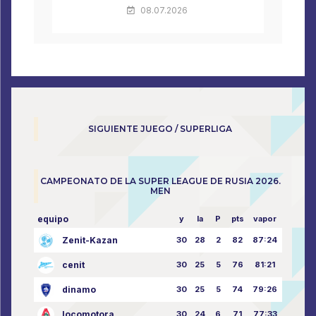
08.07.2026
SIGUIENTE JUEGO / SUPERLIGA
CAMPEONATO DE LA SUPER LEAGUE DE RUSIA 2026.
MEN
equipo
y
la
P
pts
vapor
Zenit-Kazan
30
28
2
82
87:24
cenit
30
25
5
76
81:21
dinamo
30
25
5
74
79:26
locomotora
30
24
6
71
77:33