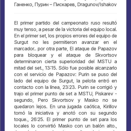
Ганенко
,
Пурин – Пискарев
, Dragunov/Ishakov
El primer partido del campeonato ruso resultó
muy tenso, a pesar de la victoria del equipo local.
En el primer set, los propios errores del equipo de
Surgut no les permitieron avanzar en el
marcador.. por otra parte, El ataque de Papazov
para bloquear y el ataque de Skvortsov
determinaron cierta superioridad del MSTU a
mitad del set., 13:15. Sólo fue posible alcanzarlo
con el servicio de Papazov: Purin se puso del
lado del equipo de Surgut, la pelota entró en
contacto con la línea, 23:23. Purin se corrigió y
trajo el primer punto de set a MSTU, Piskarev -
segundo, Pero Skvortsov y Masko no se
quedaron lejos. En una jugada caótica, Kirillov
tomó la iniciativa y anotó con su segundo
toque., 26:25. El primer punto de set para los
locales lo convirtió Masko con un balón alto.,