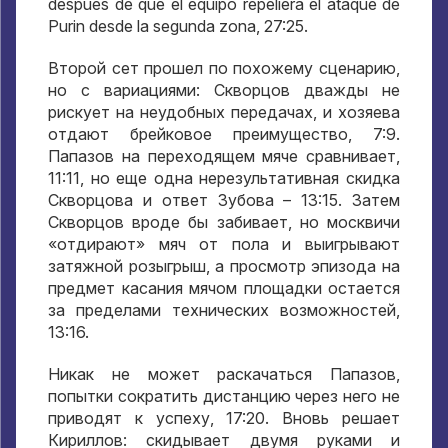
después de que el equipo repeliera el ataque de
Purin desde la segunda zona, 27:25.
Второй сет прошел по похожему сценарию
,
но с вариациями
:
Скворцов дважды не
рискует на неудобных передачах
,
и хозяева
отдают брейковое преимущество
, 7:9.
Папазов на переходящем мяче сравнивает
,
11:11,
но еще одна нерезультативная скидка
Скворцова и ответ Зубова –
13:15.
Затем
Скворцов вроде бы забивает
,
но москвичи
«отдирают» мяч от пола и выигрывают
затяжной розыгрыш
,
а просмотр эпизода на
предмет касания мячом площадки остается
за пределами технических возможностей
,
13:16.
Никак не может раскачаться Папазов
,
попытки сократить дистанцию через него не
приводят к успеху
, 17:20.
Вновь решает
Кириллов
:
скидывает двумя руками и