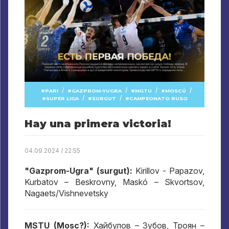
/
/
/
/
PARI
GAZPROM-YUGRA
MGTU
MOSCÚ
/
/
SUPER LIGA
SURGUT
CAMPEONATO RUSO
Hay una primera victoria!
04.09.2024 / 22:55
"Gazprom-Ugra" (surgut):
Kirillov - Papazov,
Kurbatov – Beskrovny, Maskó – Skvortsov,
Nagaets/Vishnevetsky
MSTU (Mosc?):
Хайбулов – Зубов
,
Троян –