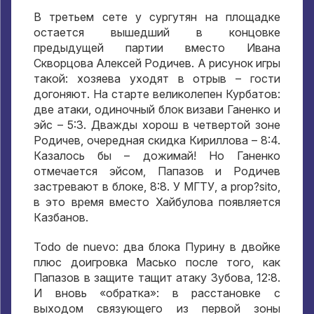
В третьем сете у сургутян на площадке
остается вышедший в концовке
предыдущей партии вместо Ивана
Скворцова Алексей Родичев
.
А рисунок игры
такой
:
хозяева уходят в отрыв – гости
догоняют
.
На старте великолепен Курбатов
:
две атаки
,
одиночный блок визави Ганенко и
эйс –
5:3.
Дважды хорош в четвертой зоне
Родичев
,
очередная скидка Кириллова –
8:4.
Казалось бы – дожимай
!
Но Ганенко
отмечается эйсом
,
Папазов и Родичев
застревают в блоке
, 8:8.
У МГТУ
, a prop?sito,
в это время вместо Хайбулова появляется
Казбанов
.
Todo de nuevo:
два блока Пурину в двойке
плюс доигровка Масько после того
,
как
Папазов в защите тащит атаку Зубова
, 12:8.
И вновь «обратка»
:
в расстановке с
выходом связующего из первой зоны