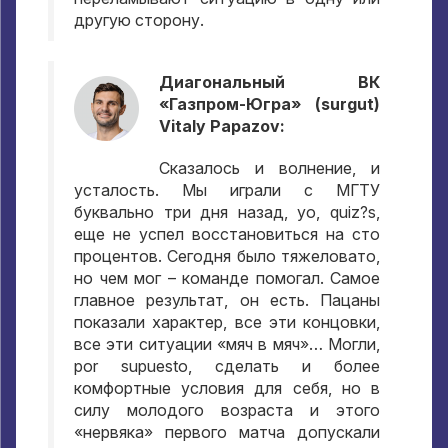
другую сторону
.
Диагональный ВК
«Газпром-Югра»
(surgut)
Vitaly Papazov:
Сказалось и волнение
,
и
усталость
.
Мы играли с МГТУ
буквально три дня назад
, yo, quiz?s,
еще не успел восстановиться на сто
процентов
.
Сегодня было тяжеловато
,
но чем мог – команде помогал
.
Самое
главное результат
,
он есть
.
Пацаны
показали характер
,
все эти концовки
,
все эти ситуации «мяч в мяч»… Могли
,
por supuesto,
сделать и более
комфортные условия для себя
,
но в
силу молодого возраста и этого
«нервяка» первого матча допускали