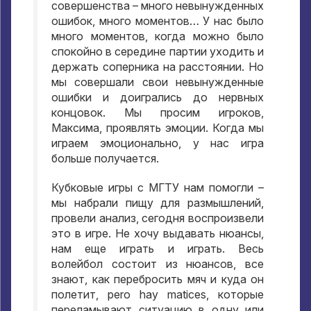
совершенства – много невынужденных
ошибок
,
много моментов… У нас было
много моментов
,
когда можно было
спокойно в середине партии уходить и
держать соперника на расстоянии
.
Но
мы совершали свои невынужденные
ошибки и доигрались до нервных
концовок
.
Мы просим игроков
,
Максима
,
проявлять эмоции
.
Когда мы
играем эмоционально
,
у нас игра
больше получается
.
Кубковые игры с МГТУ нам помогли –
мы набрали пищу для размышлений
,
провели анализ
,
сегодня воспроизвели
это в игре
.
Не хочу выдавать нюансы
,
нам еще играть и играть
.
Весь
волейбол состоит из нюансов
,
все
знают
,
как перебросить мяч и куда он
полетит
, pero hay matices,
которые
переламывают ситуацию в одну или