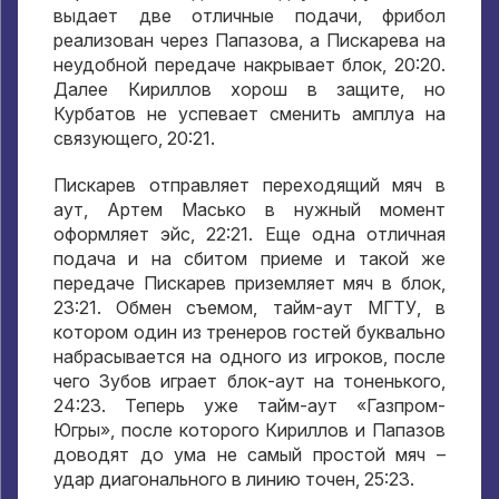
выдает две отличные подачи
,
фрибол
реализован через Папазова
,
а Пискарева на
неудобной передаче накрывает блок
, 20:20.
Далее Кириллов хорош в защите
,
но
Курбатов не успевает сменить амплуа на
связующего
, 20:21.
Пискарев отправляет переходящий мяч в
аут
,
Артем Масько в нужный момент
оформляет эйс
, 22:21.
Еще одна отличная
подача и на сбитом приеме и такой же
передаче Пискарев приземляет мяч в блок
,
23:21.
Обмен съемом
,
тайм-аут МГТУ
,
в
котором один из тренеров гостей буквально
набрасывается на одного из игроков
,
после
чего Зубов играет блок-аут на тоненького
,
24:23.
Теперь уже тайм-аут «Газпром-
Югры»
,
после которого Кириллов и Папазов
доводят до ума не самый простой мяч –
удар диагонального в линию точен
, 25:23.