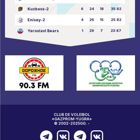
Kuzbass-2
6
24
18
35:82
Enisey-2
4
26
15
25:82
Yaroslavl Bears
1
29
7
23:87
CLUB DE VOLEIBOL
«GAZPROM-YUGRA»
© 2002-2025GG. -