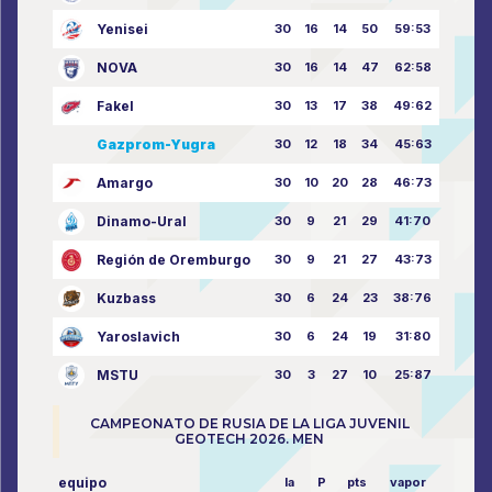
Yenisei
30
16
14
50
59:53
NOVA
30
16
14
47
62:58
Fakel
30
13
17
38
49:62
Gazprom-Yugra
30
12
18
34
45:63
Amargo
30
10
20
28
46:73
Dinamo-Ural
30
9
21
29
41:70
Región de Oremburgo
30
9
21
27
43:73
Kuzbass
30
6
24
23
38:76
Yaroslavich
30
6
24
19
31:80
MSTU
30
3
27
10
25:87
CAMPEONATO DE RUSIA DE LA LIGA JUVENIL
GEOTECH 2026. MEN
equipo
la
P
pts
vapor