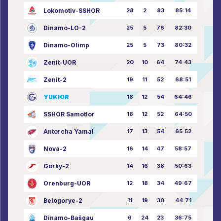
Lokomotiv-SSHOR
28
2
83
85:14
Dinamo-LO-2
25
5
76
82:30
Dinamo-Olimp
25
5
73
80:32
Zenit-UOR
20
10
64
74:43
Zenit-2
19
11
52
68:51
YUKIOR
18
12
54
64:46
SSHOR Samotlor
18
12
52
64:50
Antorcha Yamal
17
13
54
65:52
Nova-2
16
14
47
58:57
Gorky-2
14
16
38
50:63
Orenburg-UOR
12
18
34
49:67
Belogorye-2
11
19
30
44:71
Dinamo-Bašgau
6
24
23
36:75