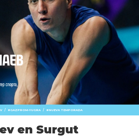
/
/
V
GAZPROM-YUGRA
NUEVA TEMPORADA
ev en Surgut