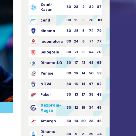
Zenit-
30
28
2
82
87:24
Kazan
cenit
30
25
5
76
81:21
dinamo
30
25
5
74
79:26
locomotora
30
24
6
71
77:33
Belogorie
30
21
9
64
70:40
Dinamo-LO
30
17
13
48
63:57
Yenisei
30
16
14
50
59:53
NOVA
30
16
14
47
62:58
Fakel
30
13
17
38
49:62
Gazprom-
30
12
18
34
45:63
Yugra
Amargo
30
10
20
28
46:73
Dinamo-
30
9
21
29
41:70