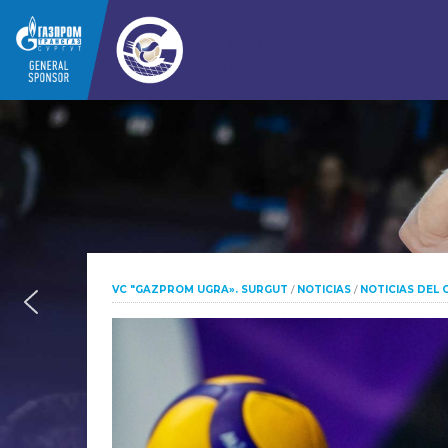
VC "GAZPROM UGRA». SURGUT
/
NOTICIAS
/
NOTICIAS DEL 