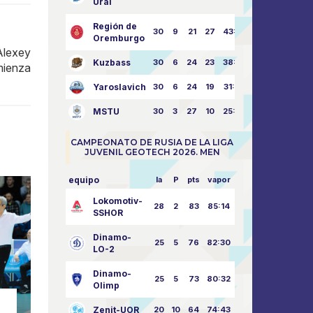
Ural
Región de
30
9
21
27
43:73
Oremburgo
Alexey
Kuzbass
30
6
24
23
38:76
mienza
Yaroslavich
30
6
24
19
31:80
MSTU
30
3
27
10
25:87
CAMPEONATO DE RUSIA DE LA LIGA
JUVENIL GEOTECH 2026. MEN
equipo
la
P
pts
vapor
Lokomotiv-
28
2
83
85:14
SSHOR
Dinamo-
25
5
76
82:30
LO-2
Dinamo-
25
5
73
80:32
Olimp
Zenit-UOR
20
10
64
74:43
noticias del club
no