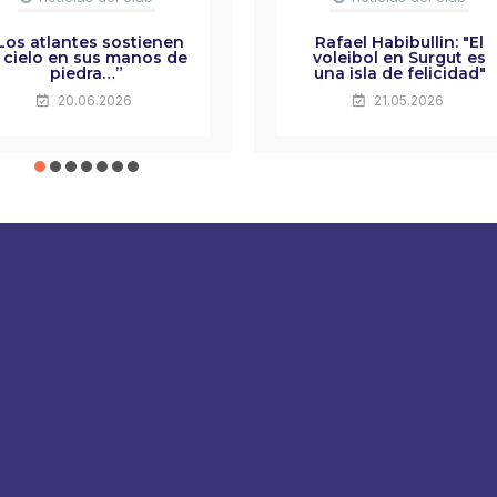
Los atlantes sostienen
Rafael Habibullin: "El
l cielo en sus manos de
voleibol en Surgut es
piedra…”
una isla de felicidad"
20.06.2026
21.05.2026