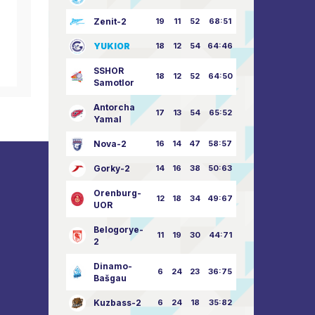
Zenit-2
19
11
52
68:51
Feliz gran día de la
feliz an
victoria!
YUKIOR
18
12
54
64:46
09.05.2026
SSHOR
18
12
52
64:50
Samotlor
Antorcha
17
13
54
65:52
Yamal
Nova-2
16
14
47
58:57
Gorky-2
14
16
38
50:63
Orenburg-
12
18
34
49:67
UOR
Belogorye-
11
19
30
44:71
2
Dinamo-
6
24
23
36:75
Bašgau
Kuzbass-2
6
24
18
35:82