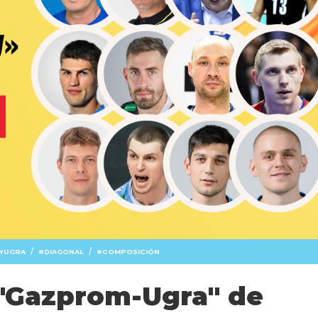
/
/
YUGRA
DIAGONAL
COMPOSICIÓN
 "Gazprom-Ugra" de