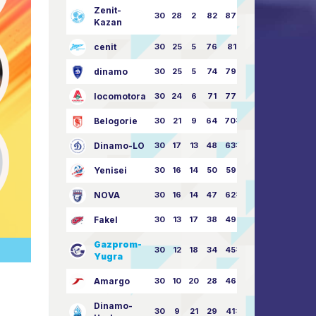
Zenit-
30
28
2
82
87:24
Kazan
cenit
30
25
5
76
81:21
dinamo
30
25
5
74
79:26
locomotora
30
24
6
71
77:33
Belogorie
30
21
9
64
70:40
Dinamo-LO
30
17
13
48
63:57
Yenisei
30
16
14
50
59:53
NOVA
30
16
14
47
62:58
Fakel
30
13
17
38
49:62
Gazprom-
30
12
18
34
45:63
Yugra
Amargo
30
10
20
28
46:73
Dinamo-
30
9
21
29
41:70