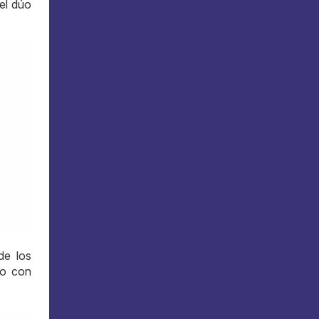
 el dúo
de los
to con