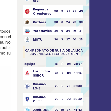
Ural
Región de
30
9
21
27
43:73
Oremburgo
Kuzbass
30
6
24
23
38:76
 todos
Yaroslavich
30
6
24
19
31:80
 con el
MSTU
30
3
27
10
25:87
ga. No
rácter
CAMPEONATO DE RUSIA DE LA LIGA
omo su
JUVENIL GEOTECH 2026. MEN
equipo
la
P
pts
vapor
Lokomotiv-
28
2
83
85:14
SSHOR
Dinamo-
25
5
76
82:30
LO-2
Dinamo-
25
5
73
80:32
Olimp
Zenit-UOR
20
10
64
74:43