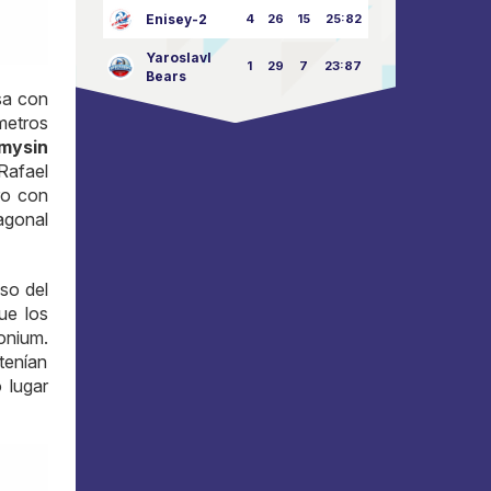
Enisey-2
4
26
15
25:82
Yaroslavl
1
29
7
23:87
Bears
sa con
metros
mysin
Rafael
ero con
agonal
so del
ue los
onium.
tenían
 lugar