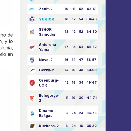
Zenit-2
19
11
52
68:51
YUKIOR
18
12
54
64:46
SSHOR
18
12
52
64:50
 uno de
Samotlor
, y lo
Antorcha
lonia,
17
13
54
65:52
Yamal
rlo en
Nova-2
16
14
47
58:57
Gorky-2
14
16
38
50:63
Orenburg-
12
18
34
49:67
UOR
Belogorye-
11
19
30
44:71
2
Dinamo-
6
24
23
36:75
Bašgau
Kuzbass-2
6
24
18
35:82