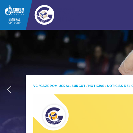
VC "GAZPROM UGRA». SURGUT
/
NOTICIAS
/
NOTICIAS DEL 