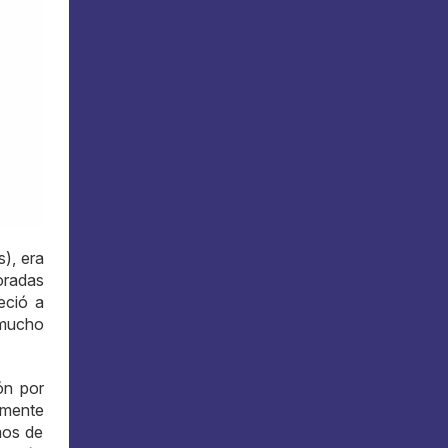
s), era
oradas
eció a
 mucho
ón por
lmente
mos de