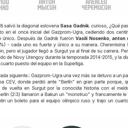
8 salvó la diagonal eslovena
Sasa Gadnik
. curioso, ¿Qué pa
ito en el once inicial del Gazprom-Ugra, cediendo dos centí
so único. Después de Gadnik fueron
Vasili Nosenko
,
anton 
) - cada uno es fuerte y único a su manera. Cheremisina 
n, pero el jugador llegó a Surgut ya al final de su carrera. P
itado de Novy Urengoy durante la temporada 2014-2015, y la di
cuarto puesto del equipo en la Superliga.
porada siguiente.: Gazprom-Ugra una vez más se detuvo a un pa
opa CEV, donde perdió ante "Berlín" en gran parte porque, q
 de vuelta en Surgut por la conocida historia con el meld
Berlín (2:3) llamaron a Bakun un "monstruo" y francamente le 
tin un boleto para el equipo olímpico ruso y trajo un cuarto