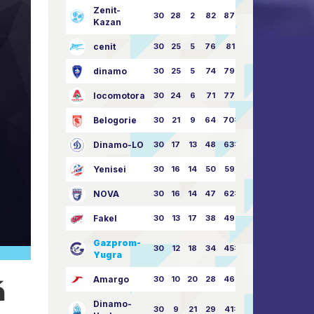
Zenit-
30
28
2
82
87:24
Kazan
cenit
30
25
5
76
81:21
dinamo
30
25
5
74
79:26
locomotora
30
24
6
71
77:33
Belogorie
30
21
9
64
70:40
Dinamo-LO
30
17
13
48
63:57
Yenisei
30
16
14
50
59:53
NOVA
30
16
14
47
62:58
Fakel
30
13
17
38
49:62
Gazprom-
30
12
18
34
45:63
Yugra
Amargo
30
10
20
28
46:73
á
Dinamo-
30
9
21
29
41:70