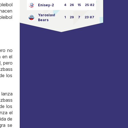
leibol
Enisey-2
4
26
15
25:82
o hacen
Yaroslavl
oleibol
1
29
7
23:87
Bears
ero no
 en el
l, pero
uzbass
de los
 lanza
uzbass
de los
nza el
ida de
gra se