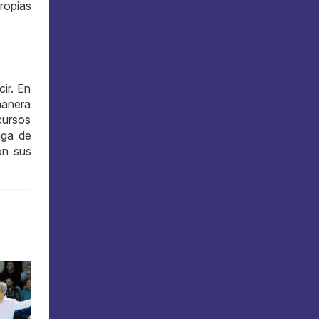
ropias
ir. En
manera
cursos
iga de
on sus