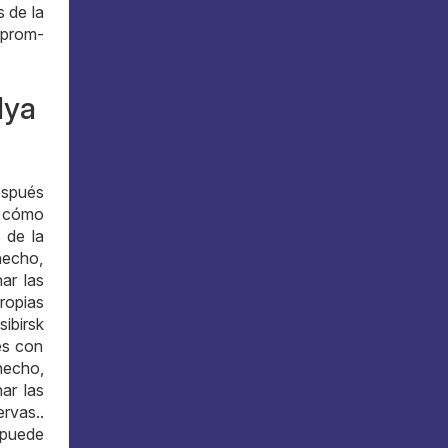
 de la
zprom-
lya
espués
: cómo
 de la
hecho,
ar las
ropias
ibirsk
es con
hecho,
ar las
rvas..
 puede