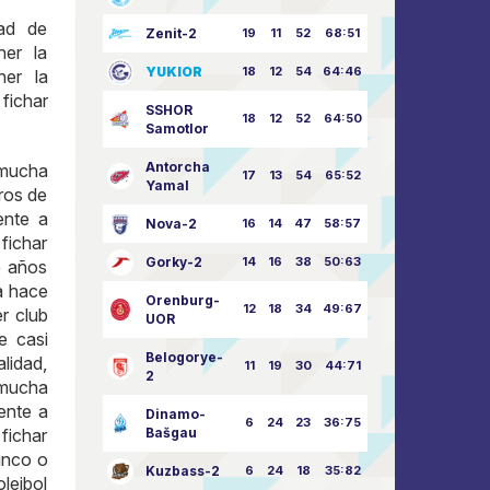
dad de
Zenit-2
19
11
52
68:51
ner la
YUKIOR
18
12
54
64:46
ner la
fichar
SSHOR
18
12
52
64:50
Samotlor
Antorcha
 mucha
17
13
54
65:52
Yamal
eros de
ente a
Nova-2
16
14
47
58:57
fichar
Gorky-2
14
16
38
50:63
e años
a hace
Orenburg-
12
18
34
49:67
r club
UOR
e casi
Belogorye-
lidad,
11
19
30
44:71
2
 mucha
ente a
Dinamo-
6
24
23
36:75
fichar
Bašgau
inco o
Kuzbass-2
6
24
18
35:82
leibol