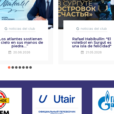
noticias del club
noticias del club
Los atlantes sostienen
Rafael Habibullin: "El
l cielo en sus manos de
voleibol en Surgut es
piedra…”
una isla de felicidad"
20.06.2026
21.05.2026