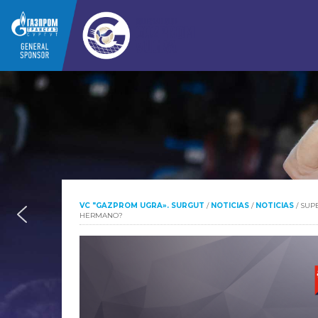
VC "GAZPROM UGRA». SURGUT
/
NOTICIAS
/
NOTICIAS
/
SUP
HERMANO?