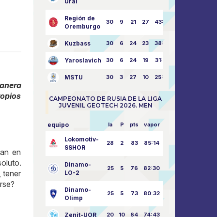
Ural
Región de
30
9
21
27
43:73
Oremburgo
Kuzbass
30
6
24
23
38:76
Yaroslavich
30
6
24
19
31:80
MSTU
30
3
27
10
25:87
manera
ropios
CAMPEONATO DE RUSIA DE LA LIGA
JUVENIL GEOTECH 2026. MEN
equipo
la
P
pts
vapor
Lokomotiv-
28
2
83
85:14
SSHOR
dan en
oluto.
Dinamo-
25
5
76
82:30
 tener
LO-2
arse?
Dinamo-
25
5
73
80:32
Olimp
Zenit-UOR
20
10
64
74:43