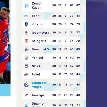
Zenit-
30
28
2
82
87:24
Kazan
cenit
30
25
5
76
81:21
dinamo
30
25
5
74
79:26
locomotora
30
24
6
71
77:33
Belogorie
30
21
9
64
70:40
Dinamo-LO
30
17
13
48
63:57
Yenisei
30
16
14
50
59:53
NOVA
30
16
14
47
62:58
Fakel
30
13
17
38
49:62
Gazprom-
30
12
18
34
45:63
Yugra
Amargo
30
10
20
28
46:73
Dinamo-
30
9
21
29
41:70