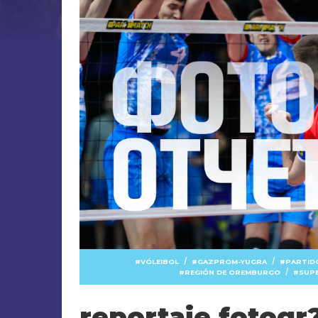
/
/
VÓLEIBOL
GAZPROM-YUGRA
PARTID
/
REGIÓN DE OREMBURGO
SUPE
reportaje fotogr