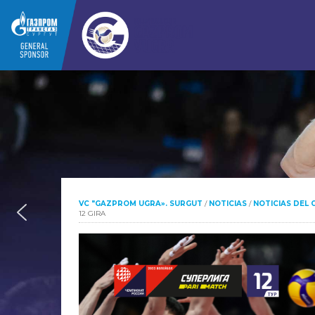
VC "GAZPROM UGRA». SURGUT
/
NOTICIAS
/
NOTICIAS DEL 
12 GIRA