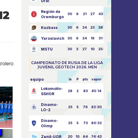
Ural
12
Región de
30
9
21
27
43:73
Oremburgo
Kuzbass
30
6
24
23
38:76
Yaroslavich
30
6
24
19
31:80
MSTU
30
3
27
10
25:87
rolero
CAMPEONATO DE RUSIA DE LA LIGA
JUVENIL GEOTECH 2026. MEN
equipo
la
P
pts
vapor
Lokomotiv-
28
2
83
85:14
SSHOR
Dinamo-
25
5
76
82:30
LO-2
Dinamo-
25
5
73
80:32
Olimp
Zenit-UOR
20
10
64
74:43