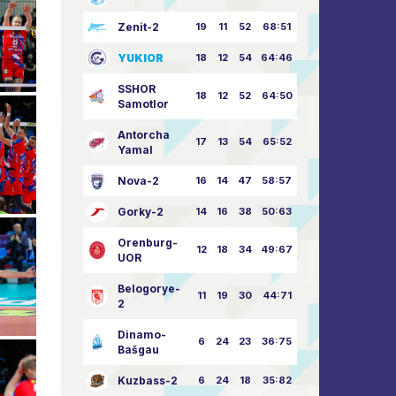
Zenit-2
19
11
52
68:51
YUKIOR
18
12
54
64:46
SSHOR
18
12
52
64:50
Samotlor
Antorcha
17
13
54
65:52
Yamal
Nova-2
16
14
47
58:57
Gorky-2
14
16
38
50:63
Orenburg-
12
18
34
49:67
UOR
Belogorye-
11
19
30
44:71
2
Dinamo-
6
24
23
36:75
Bašgau
Kuzbass-2
6
24
18
35:82