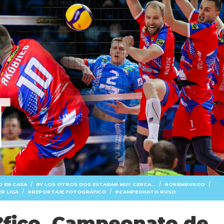
/
/
/
O EN CASA
Y LOS OTROS DOS ESTABAN MUY CERCA...
OREMBURGO
/
/
R LIGA
REPORTAJE FOTOGRÁFICO
CAMPEONATO RUSO
?fico. Campeonato de