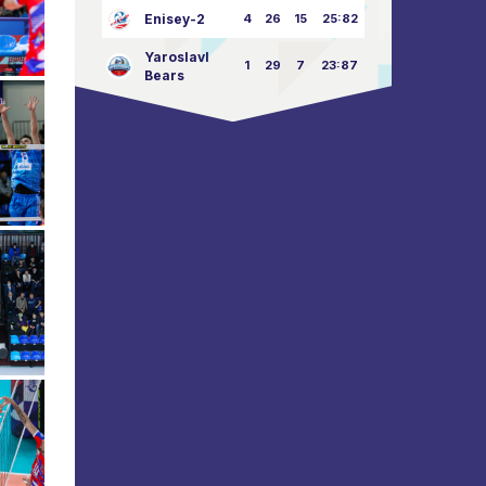
Enisey-2
4
26
15
25:82
Yaroslavl
1
29
7
23:87
Bears