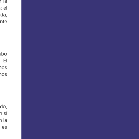
r la
: el
da,
nte
hubo
 El
mos
 nos
do,
n sí
n la
o es