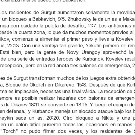
. Los residentes de Surgut aumentaron seriamente la movilida
y un bloqueo a Babkevich, 9:5. Zhukovsky le da un as a Maka
ja con cuidado la pelota de desafío., 11:7. Los anfitriones m
 desde la cuarta zona, lo que da muchos momentos previos al 
ikov, comienza a alimentar el primer paso y lleva a Kovalev
oque, 22:13. Con una ventaja tan grande, Yakutin primero no re
. Está bien, pero la gente de Novy Urengoy aprovechó la 
 de una serie de entradas feroces de Kurbanov. Kovalev resul
recepción., pero en la red anota tres balones de emergencia, 2
entes de Surgut transforman muchos de los juegos extra obtenid
ina, Bloque de Okolich en Dikarevo, 15:8. Después de que Ku
rma es implacable, necesitas una final válida. La recepción de
mpre es posible realizar hazañas con balones de emergen
s de Dikarev 18:11 se convierte en 18:15. Y luego el equipo d
en defensa., y Kurbanov maneja un alocado ataque bajo los 
ineykin saca un as, 20:20. Otro bloqueo a Nikita y una 
n un balón difícil pusieron todas las ocasiones en manos 
, "Torch" no pudo filmar dos veces, y los residentes de 