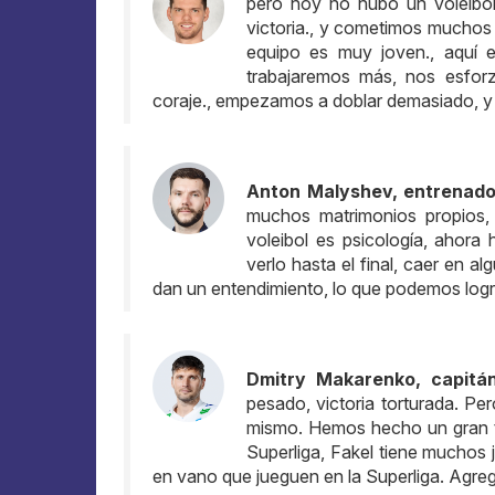
pero hoy no hubo un voleibol 
victoria., y cometimos muchos
equipo es muy joven., aquí e
trabajaremos más, nos esforz
coraje., empezamos a doblar demasiado, y s
Anton Malyshev, entrenado
muchos matrimonios propios, 
voleibol es psicología, ahora
verlo hasta el final, caer en 
dan un entendimiento, lo que podemos logra
Dmitry Makarenko, capitá
pesado, victoria torturada. Pero
mismo. Hemos hecho un gran tra
Superliga, Fakel tiene muchos
en vano que jueguen en la Superliga. Agre