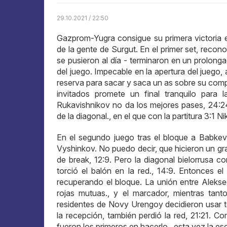
29.10.2021 / 22:50
Gazprom-Yugra consigue su primera victoria 
de la gente de Surgut. En el primer set, recono
se pusieron al día - terminaron en un prolong
del juego. Impecable en la apertura del juego,
reserva para sacar y saca un as sobre su compa
invitados promete un final tranquilo para 
Rukavishnikov no da los mejores pases, 24:2
de la diagonal., en el que con la partitura 3:1 N
En el segundo juego tras el bloque a Babke
Vyshinkov. No puedo decir, que hicieron un gr
de break, 12:9. Pero la diagonal bielorrusa c
torció el balón en la red., 14:9. Entonces el
recuperando el bloque. La unión entre Alekse
rojas mutuas., y el marcador, mientras tanto
residentes de Novy Urengoy decidieron usar t
la recepción, también perdió la red, 21:21. C
fueron los primeros en hacerlo., esta vez la 