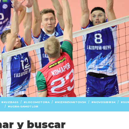
/
/
/
/
KUZBASS
LOCOMOTORA
NIZHNEVARTOVSK
NOVOSIBIRSK
SU
/
UGRA-SAMOTLOR
har y buscar