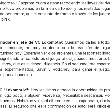
 vigoroso.: Gazprom-Yugra estaba recogiendo las llaves del riv
no tuvo problemas en la línea de fondo, y los invitados juga
por contar, que el conjunto de forma a través de los juegos
birsk.
nador en jefe de VC Lokomotiv:
Queríamos darles a todos
 honestamente, no muy contento con la reacción de algu
tunidad hoy. Esperaba ver ojos ardientes, una responsabilida
n significado o no. Este es el juego oficial, puedes mostrarte.
show, que es el deseo, diligencia. En el segundo lote espera
 experimentados, Savin y Rodichev, para ganar el juego.
e podría haber ido.
VC "Lokomotiv":
Hoy les dimos a todos la oportunidad de pr
uien jugó poco, a alguien, viceversa, Necesitaba descansar. Po
 atraemos. Habrá un voleibol diferente en el campeonato, el m
sa. El segundo lote es la confirmación de esto: será difícil e