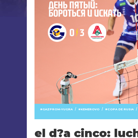
/
/
/
GAZPROM-YUGRA
KEMEROVO
COPA DE RUSIA
el d?a cinco: luc