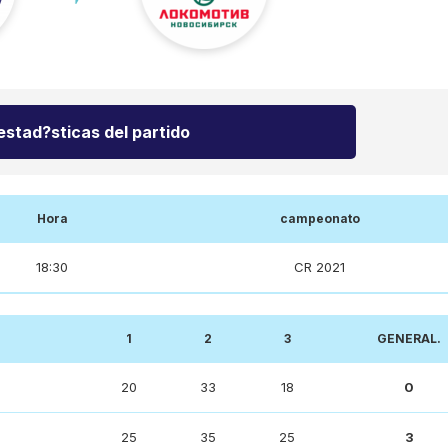
estad?sticas del partido
Hora
campeonato
18:30
CR 2021
1
2
3
GENERAL.
20
33
18
0
25
35
25
3