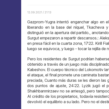
12.09.2021 / 21:13
Gazprom-Yugra intentó enganchar algo en el No
liberando en la base del níquel, Tkacheva
distinguió en la apertura del partido., anotand
Surgut empezaron a repartir descansos.: Alekse
en presa fácil en la cuarta zona, 17:22. Kirill F
luego se equivoca, y luego - tocar la rejilla de
Pero los residentes de Surgut podrían haberse
obtenido a través de un juego más disciplinad
Kabeshov. El cuerpo técnico del Lokomotiv lan
el ataque, el final promete una caminata bast
preciada, Cuanto más duras se les dieron las 
dos puntos de ajuste, 24:22. Lyzik jugó el 
Shakhbanmirzaev no se arriesgó, pero tampoco
Al crédito de los propietarios, todavía resisti
devolvió el equilibrio a su lado. Pero no el dest