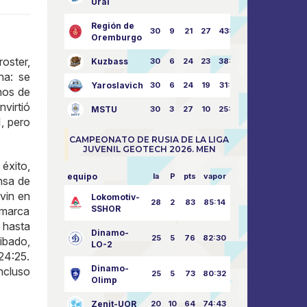
Ural
Región de
30
9
21
27
43:73
Oremburgo
oster,
Kuzbass
30
6
24
23
38:76
ha: se
Yaroslavich
30
6
24
19
31:80
inos de
nvirtió
MSTU
30
3
27
10
25:87
1, pero
CAMPEONATO DE RUSIA DE LA LIGA
JUVENIL GEOTECH 2026. MEN
éxito,
equipo
la
P
pts
vapor
nsa de
vin en
Lokomotiv-
28
2
83
85:14
SSHOR
 marca
 hasta
Dinamo-
25
5
76
82:30
ibado,
LO-2
24:25.
Dinamo-
incluso
25
5
73
80:32
Olimp
Zenit-UOR
20
10
64
74:43