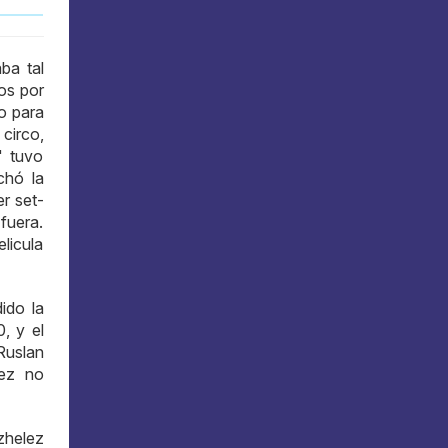
ba tal
os por
o para
circo,
" tuvo
chó la
r set-
fuera.
licula
ido la
, y el
Ruslan
vez no
zhelez