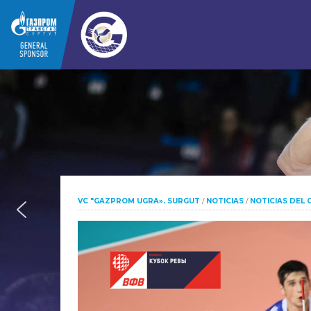
VC "GAZPROM UGRA». SURGUT
/
NOTICIAS
/
NOTICIAS DEL 