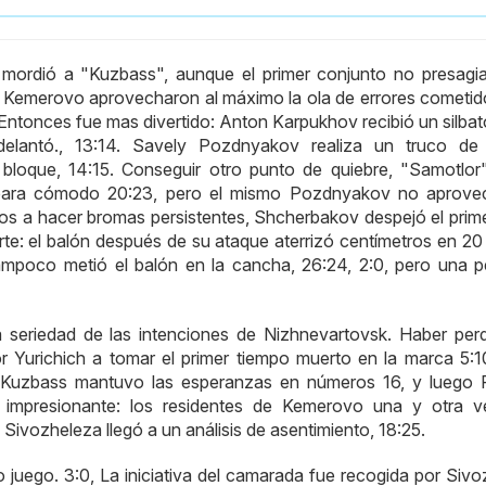
" mordió a "Kuzbass", aunque el primer conjunto no presagia
de Kemerovo aprovecharon al máximo la ola de errores cometid
 Entonces fue mas divertido: Anton Karpukhov recibió un silbat
elantó., 13:14. Savely Pozdnyakov realiza un truco de 
bloque, 14:15. Conseguir otro punto de quiebre, "Samotlor
 para cómodo 20:23, pero el mismo Pozdnyakov no aprove
mos a hacer bromas persistentes, Shcherbakov despejó el prime
te: el balón después de su ataque aterrizó centímetros en 20 
ampoco metió el balón en la cancha, 26:24, 2:0, pero una pe
la seriedad de las intenciones de Nizhnevartovsk. Haber perd
or Yurichich a tomar el primer tiempo muerto en la marca 5:10
 Kuzbass mantuvo las esperanzas en números 16, y luego 
e impresionante: los residentes de Kemerovo una y otra 
Sivozheleza llegó a un análisis de asentimiento, 18:25.
o juego. 3:0, La iniciativa del camarada fue recogida por Sivo