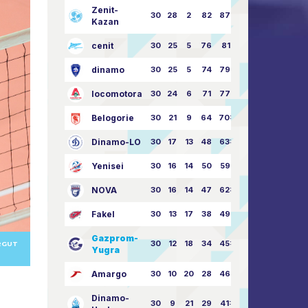
Zenit-
30
28
2
82
87:24
Kazan
cenit
30
25
5
76
81:21
dinamo
30
25
5
74
79:26
locomotora
30
24
6
71
77:33
Belogorie
30
21
9
64
70:40
Dinamo-LO
30
17
13
48
63:57
Yenisei
30
16
14
50
59:53
NOVA
30
16
14
47
62:58
Fakel
30
13
17
38
49:62
Gazprom-
30
12
18
34
45:63
RGUT
Yugra
Amargo
30
10
20
28
46:73
Dinamo-
30
9
21
29
41:70