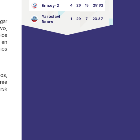
Enisey-2
4
26
15
25:82
Yaroslavl
1
29
7
23:87
gar
Bears
vo,
pios
 en
ios
os,
cree
rsk