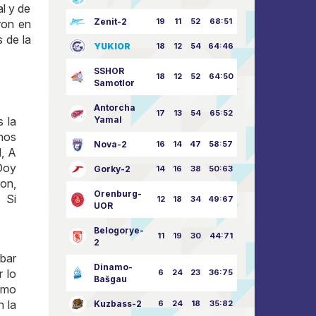
al y de
Zenit-2
19
11
52
68:51
ron en
 de la
YUKIOR
18
12
54
64:46
SSHOR
18
12
52
64:50
Samotlor
Antorcha
17
13
54
65:52
 la
Yamal
nos
Nova-2
16
14
47
58:57
d, A
 Doy
Gorky-2
14
16
38
50:63
ron,
Orenburg-
 Si
12
18
34
49:67
UOR
Belogorye-
11
19
30
44:71
2
obar
Dinamo-
r lo
6
24
23
36:75
Bašgau
ismo
n la
Kuzbass-2
6
24
18
35:82