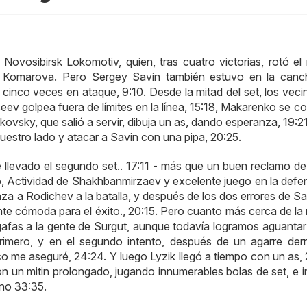
vosibirsk Lokomotiv, quien, tras cuatro victorias, rotó el r
 y Komarova. Pero Sergey Savin también estuvo en la canc
o cinco veces en ataque, 9:10. Desde la mitad del set, los vec
ev golpea fuera de límites en la línea, 15:18, Makarenko se co
ialkovsky, que salió a servir, dibuja un as, dando esperanza, 19:2
 nuestro lado y atacar a Savin con una pipa, 20:25.
 llevado el segundo set.. 17:11 - más que un buen reclamo de 
o, Actividad de Shakhbanmirzaev y excelente juego en la defe
za a Rodichev a la batalla, y después de los dos errores de Sa
ante cómoda para el éxito., 20:15. Pero cuanto más cerca de la
gafas a la gente de Surgut, aunque todavía logramos aguantar
primero, y en el segundo intento, después de un agarre derr
 me aseguré, 24:24. Y luego Lyzik llegó a tiempo con un as, 
eron un mitin prolongado, jugando innumerables bolas de set, e 
ino 33:35.