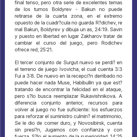
final tenso, pero otra serie de excelentes temas
de los turnos Boldyrev - Bakun no puede
retirarse de la cuarta zona, en el extremo
opuesto de la cuadr?cula no guarda R?dichev, re
mal Bakun, Boldyrev y dibuja un as, 24:19. Savin
y puesto en libertad en lugar Zakharov tratar de
cambiar el curso del juego, pero Rodichev
ofrece red, 25:21.
El tercer conjunto de Surgut nuevo se perdi? en
el terreno de juego Ivovicha, el cual cuenta 3:3
Fui a 3:8. De nuevo en la recepci?n derribado no
puede hacer nada Muse, Habibullin ya que est?
tratando de encontrar la felicidad en el ataque,
pero s?lo busca reemplazar Rukavishnikova. A
diferencia conjunto anterior, recursos para
volver al juego no fue suficiente: los esfuerzos
para reforzar el suministro culmin? el matrimonio,
Se le dio de comer duro, y Novosibirsk, cuenta
sin presi?n, Jugamos con confianza y con
fuerza, S?lo el aumento de la superioridad. 14:25