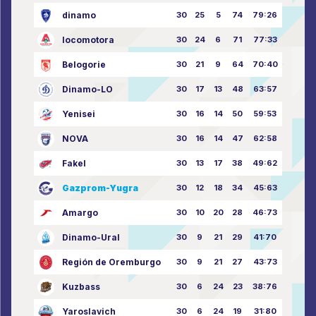
dinamo
30
25
5
74
79:26
locomotora
30
24
6
71
77:33
Belogorie
30
21
9
64
70:40
Dinamo-LO
30
17
13
48
63:57
Yenisei
30
16
14
50
59:53
NOVA
30
16
14
47
62:58
Fakel
30
13
17
38
49:62
Gazprom-Yugra
30
12
18
34
45:63
Amargo
30
10
20
28
46:73
Dinamo-Ural
30
9
21
29
41:70
Región de Oremburgo
30
9
21
27
43:73
Kuzbass
30
6
24
23
38:76
Yaroslavich
30
6
24
19
31:80