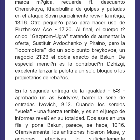
marca m?gica, recuerde ff. descuento
Chereiskaya, Khabibullina de golpes y patadas
en el ataque Savin parcialmente revivir la intriga,
13:16. Otro peque?o paso para hacer uso de
Pluzhnikov Ace - 17:20. Al final, el cuerpo t?
cnico "Gazprom-Ugra" tratando de aumentar la
oferta, Sustituir Avdochenko y Piraino, pero la
"locomotora" dio un solo punto breykovoe, un
negocio 21:23 el doble exacto de Bakun. De
especial menci?n es la contribuci?n Dzhizgi,
excelente lanzar la pelota a un solo bloque o los
propietarios de reba?os.
En la segunda entrega de la igualdad - 8:8 -
aprobado un as Boldyrev, barrer la serie de
entradas Ivovich, 8:12. Cuando los serbios
"vuela" - una fuerza terrible, y es en el juego de
informes revel? en su totalidad. Dos ases en una
fila y pone Bakun, parece, se hace, 10:16.
Ofensivamente, los anfitriones hicieron Muse, y
acciones efectivas lo suficientemente