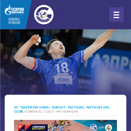
VC "GAZPROM UGRA». SURGUT
/
NOTICIAS
/
NOTICIAS DEL
CLUB
/
CONTRA EL "LOCO" HAY ADMISI?N