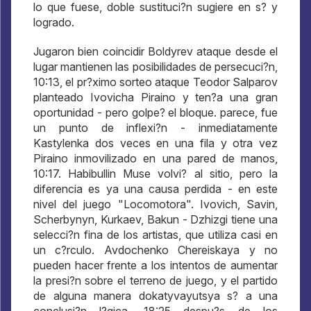
lo que fuese, doble sustituci?n sugiere en s? y
logrado.
Jugaron bien coincidir Boldyrev ataque desde el
lugar mantienen las posibilidades de persecuci?n,
10:13, el pr?ximo sorteo ataque Teodor Salparov
planteado Ivovicha Piraino y ten?a una gran
oportunidad - pero golpe? el bloque. parece, fue
un punto de inflexi?n - inmediatamente
Kastylenka dos veces en una fila y otra vez
Piraino inmovilizado en una pared de manos,
10:17. Habibullin Muse volvi? al sitio, pero la
diferencia es ya una causa perdida - en este
nivel del juego "Locomotora". Ivovich, Savin,
Scherbynyn, Kurkaev, Bakun - Dzhizgi tiene una
selecci?n fina de los artistas, que utiliza casi en
un c?rculo. Avdochenko Chereiskaya y no
pueden hacer frente a los intentos de aumentar
la presi?n sobre el terreno de juego, y el partido
de alguna manera dokatyvayutsya s? a una