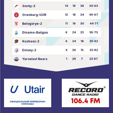
Gorky-2
14
16
38
50:63
Orenburg-UOR
12
18
34
49:67
Belogorye-2
11
19
30
44:71
Dinamo-Bašgau
6
24
23
36:75
Kuzbass-2
6
24
18
35:82
Enisey-2
4
26
15
25:82
Yaroslavl Bears
1
29
7
23:87