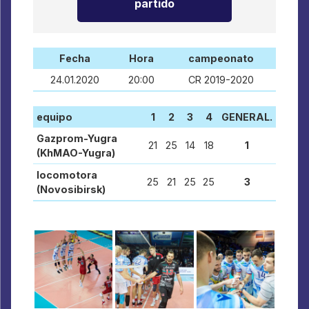
partido
Fecha
Hora
campeonato
24.01.2020
20:00
CR 2019-2020
equipo
1
2
3
4
GENERAL.
Gazprom-Yugra
21
25
14
18
1
(KhMAO-Yugra)
locomotora
25
21
25
25
3
(Novosibirsk)