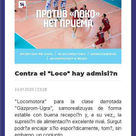
/
/
PARTIDO EN CASA
LOCOMOTORA
NOVOSIBIRSK
/
CAMPEONATO RUSO
Contra el "Loco" hay admisi?n
24.01.2020 / 23:28
"Locomotora" para la clase derrotada
"Gazprom-Ugra", samorealizuyas de forma
estable con buena recepci?n y, a su vez,, la
supresi?n de alimentaci?n excelente rival. Surgut
podr?a encajar s?lo espor?dicamente, tom?, sin
embargo, un conjunto.