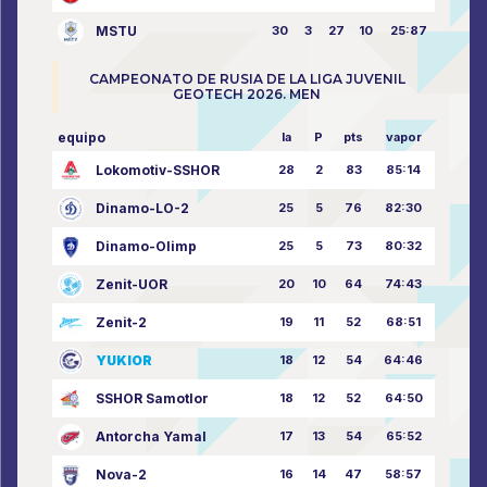
MSTU
30
3
27
10
25:87
CAMPEONATO DE RUSIA DE LA LIGA JUVENIL
GEOTECH 2026. MEN
equipo
la
P
pts
vapor
Lokomotiv-SSHOR
28
2
83
85:14
Dinamo-LO-2
25
5
76
82:30
Dinamo-Olimp
25
5
73
80:32
Zenit-UOR
20
10
64
74:43
Zenit-2
19
11
52
68:51
YUKIOR
18
12
54
64:46
SSHOR Samotlor
18
12
52
64:50
Antorcha Yamal
17
13
54
65:52
Nova-2
16
14
47
58:57